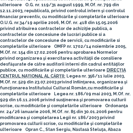
ulterioare
O.G. nr. 119/31 august 1999, M.Of. nr. 799 din
12.11.2003, republicată, privind controlul intern şi controlul
financiar preventiv, cu modificările şi completările ulterioare
O.U.G. nr.34/19 aprilie 2006, M.Of. nr. 418 din 15.05.2006
privind atribuirea contractelor de achiziţie publică, a
contractelor de concesiune de lucrări publice si a
contractelor de concesiune de servicii, cu modificările si
completările ulterioare
OMFP nr. 1702/14 noiembrie 2005,
M.Of. nr. 154 din 17.02.2006 pentru aprobarea Normelor
privind organizarea şi exercitarea activităţii de consiliere
desfăşurate de către auditorii interni din cadrul entităţilor
publice, cu modificările şi completările ulterioare
DIRECŢIA
CENTRUL NAŢIONAL AL CĂRŢII:
Legea nr. 356/11 iulie 2003,
M.Of. nr. 529 din 23.07.2003 privind înfiinţarea, organizarea şi
funcţionarea Institutului Cultural Român,
cu modificările şi
completările ulterioare
Legea nr. 186/09 mai 2003, M.Of. nr.
929 din 16.11.2006 privind susţinerea şi promovarea culturii
scrise, cu modificările şi completările ulterioare
Ordonanţa
nr. 24/26 ianuarie 2006, M.Of. nr. 85 din 30.01.2006 pentru
modificarea şi completarea Legii nr. 186/2003 privind
promovarea culturii scrise, cu modificările şi completările
ulterioare
Opran C., Stan Sergiu, Năstasă Steluţa, Abaza