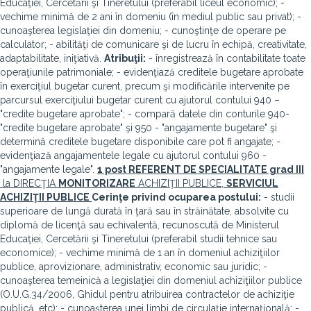
Educaţiei, Cercetării şi Tineretului (preferabil liceul economic); -
vechime minimă de 2 ani în domeniu (în mediul public sau privat); -
cunoaşterea legislaţiei din domeniu; - cunoştinţe de operare pe
calculator; - abilităţi de comunicare şi de lucru în echipă, creativitate,
adaptabilitate, iniţiativă.
Atribuţii:
- înregistrează în contabilitate toate
operaţiunile patrimoniale; - evidenţiază creditele bugetare aprobate
în exerciţiul bugetar curent, precum şi modificările intervenite pe
parcursul exerciţiului bugetar curent cu ajutorul contului 940 –
"credite bugetare aprobate"; - compară datele din conturile 940-
"credite bugetare aprobate" şi 950 - "angajamente bugetare" şi
determină creditele bugetare disponibile care pot fi angajate; -
evidenţiază angajamentele legale cu ajutorul contului 960 -
"angajamente legale".
1 post
REFERENT DE SPECIALITATE grad III
la DIRECŢIA
MONITORIZARE
ACHIZIŢII PUBLICE,
SERVICIUL
ACHIZIŢII PUBLICE
Cerinţe privind ocuparea postului:
- studii
superioare de lungă durată în ţară sau în străinătate, absolvite cu
diplomă de licenţă sau echivalentă, recunoscută de Ministerul
Educaţiei, Cercetării şi Tineretului (preferabil studii tehnice sau
economice); - vechime minimă de 1 an în domeniul achiziţiilor
publice, aprovizionare, administrativ, economic sau juridic; -
cunoaşterea temeinică a legislaţiei din domeniul achiziţiilor publice
(O.U.G.34/2006, Ghidul pentru atribuirea contractelor de achiziţie
publică, etc); - cunoaşterea unei limbi de circulaţie internaţională; -