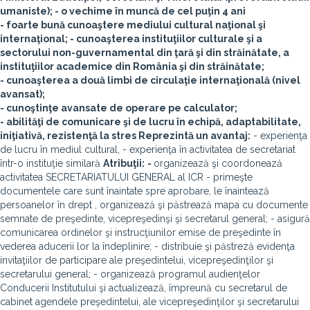
umaniste); - o vechime în muncă de cel puţin 4 ani
- foarte bună cunoaştere mediului cultural naţional şi
internaţional; - cunoaşterea instituţiilor culturale şi a
sectorului non-guvernamental din ţară şi din străinătate, a
instituţiilor academice din România şi din străinătate;
- cunoaşterea a două limbi de circulaţie internaţională (nivel
avansat);
- cunoştinţe avansate de operare pe calculator;
- abilităţi de comunicare şi de lucru în echipă, adaptabilitate,
iniţiativă, rezistenţă la stres
Reprezintă un avantaj:
- experienţa
de lucru în mediul cultural, - experienţa în activitatea de secretariat
într-o instituţie similară
Atribuţii:
-
organizează şi coordonează
activitatea SECRETARIATULUI GENERAL al ICR - primeşte
documentele care sunt înaintate spre aprobare, le înaintează
persoanelor în drept , organizează şi păstrează mapa cu documente
semnate de preşedinte, vicepreşedinşi şi secretarul general; - asigură
comunicarea ordinelor şi instrucţiunilor emise de preşedinte în
vederea aducerii lor la îndeplinire; - distribuie şi păstreză evidenţa
invitaţiilor de participare ale preşedintelui, vicepreşedinţilor şi
secretarului general; - organizează programul audienţelor
Conducerii Institutului şi actualizează, împreună cu secretarul de
cabinet agendele preşedintelui, ale vicepreşedinţilor şi secretarului