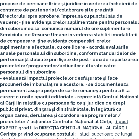
propuse de persoane fizice şi juridice în vederea încheierii de
contracte de parteneriat/colaborare şi le prezintă
Directorului spre aprobare, împreună cu punctul său de
vedere; - ţine evidenţa orelor suplimentare pentru personalul
din subordinea sa, comunica numarul de ore suplimentare
Serviciului de Resurse Umane in vederea stabilirii modalitatii
de compensare, ţine evidenţa compensării orelor
suplimentare efectuate, cu ore libere - acordă evaluările
anuale personalului din subordine, conform standardelor de
performanţă stabilite prin fişele de post - decide repartizarea
proiectelor/programelor/actiunilor culturale catre
personalul din subordine
- evaluează impactul proiectelor desfăşurate şi face
propuneri de îmbunătăţire a acestora. - se documentează
permament asupra pieţei de carte româneşti pentru a fi la
curent cu noile apariţii editoriale - reprezintă Centrul Naţional
al Cărţii în relatiile cu persoane fizice şi juridice de drept
public si privat, din ţară şi din străinătate, în legătură cu
organizarea, derularea şi coordonarea programelor /
proiectelor / acţiunilor Centrului Naţional al Cărţii;
1
post
EXPERT grad II la
DIRECŢIA CENTRUL NAŢIONAL AL CĂRŢII
Cerinţe privind ocuparea postului:
- studii superioare de lungă