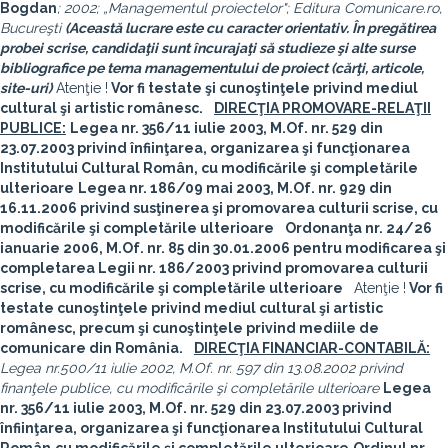
Bogdan
; 2002; „Managementul proiectelor"; Editura Comunicare.ro,
Bucureşti
(Această lucrare este cu caracter orientativ. În pregătirea
probei scrise, candidaţii sunt încurajaţi să studieze şi alte surse
bibliografice pe tema managementului de proiect (cărţi, articole,
site-uri)
Atenţie !
Vor fi testate şi cunoştinţele privind mediul
cultural şi artistic românesc.
DIRECŢIA PROMOVARE-RELAŢII
PUBLICE:
Legea nr. 356/11 iulie 2003, M.Of. nr. 529 din
23.07.2003 privind înfiinţarea, organizarea şi funcţionarea
Institutului Cultural Român, cu modificările şi completările
ulterioare
Legea nr. 186/09 mai 2003, M.Of. nr. 929 din
16.11.2006 privind susţinerea şi promovarea culturii scrise, cu
modificările şi completările ulterioare
Ordonanţa nr. 24/26
ianuarie 2006, M.Of. nr. 85 din 30.01.2006 pentru modificarea şi
completarea Legii nr. 186/2003 privind promovarea culturii
scrise, cu modificările şi completările ulterioare
Atenţie !
Vor fi
testate cunoştinţele privind mediul cultural şi artistic
românesc, precum şi cunoştinţele privind mediile de
comunicare din România.
DIRECŢIA FINANCIAR-CONTABILĂ:
Legea nr.500/11 iulie 2002, M.Of. nr. 597 din 13.08.2002 privind
finanţele publice, cu modificările şi completările ulterioare
Legea
nr. 356/11 iulie 2003, M.Of. nr. 529 din 23.07.2003 privind
înfiinţarea, organizarea şi funcţionarea Institutului Cultural