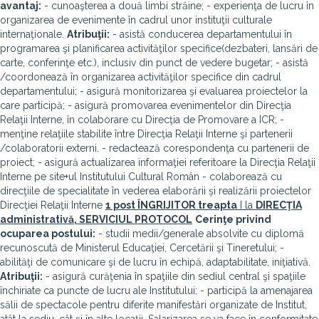
avantaj:
- cunoaşterea a două limbi străine; - experienţa de lucru în
organizarea de evenimente în cadrul unor instituţii culturale
internaţionale.
Atribuţii:
- asistă conducerea departamentului în
programarea şi planificarea activităţilor specifice(dezbateri, lansări de
carte, conferinţe etc.), inclusiv din punct de vedere bugetar; - asistă
/coordonează în organizarea activităţilor specifice din cadrul
departamentului; - asigură monitorizarea şi evaluarea proiectelor la
care participă; - asigură promovarea evenimentelor din Direcţia
Relaţii Interne, în colaborare cu Direcţia de Promovare a ICR; -
menţine relaţiile stabilite între Direcţia Relaţii Interne şi partenerii
/colaboratorii externi. - redactează corespondenţa cu partenerii de
proiect; - asigură actualizarea informaţiei referitoare la Direcţia Relaţii
Interne pe site+ul Institutului Cultural Român - colaborează cu
direcţiile de specialitate în vederea elaborării şi realizării proiectelor
Direcţiei Relaţii Interne
1 post
ÎNGRIJITOR treapta
I la
DIRECŢIA
administrativă, SERVICIUL PROTOCOL
Cerinţe privind
ocuparea postului:
- studii medii/generale absolvite cu diplomă
recunoscută de Ministerul Educaţiei, Cercetării şi Tineretului; -
abilităţi de comunicare şi de lucru în echipă, adaptabilitate, iniţiativă.
Atribuţii:
- asigură curăţenia în spaţiile din sediul central şi spaţiile
închiriate ca puncte de lucru ale Institutului; - participă la amenajarea
sălii de spectacole pentru diferite manifestări organizate de Institut,