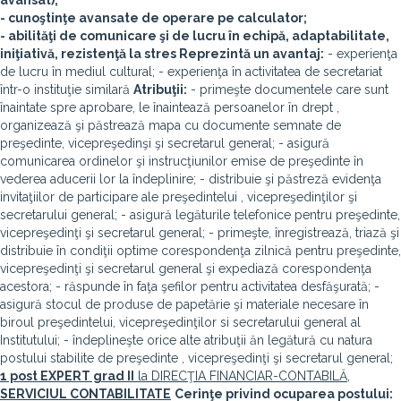
avansat);
- cunoştinţe avansate de operare pe calculator;
- abilităţi de comunicare şi de lucru în echipă, adaptabilitate,
iniţiativă, rezistenţă la stres
Reprezintă un avantaj:
- experienţa
de lucru în mediul cultural; - experienţa în activitatea de secretariat
într-o instituţie similară
Atribuţii:
- primeşte documentele care sunt
înaintate spre aprobare, le înaintează persoanelor în drept ,
organizează şi păstrează mapa cu documente semnate de
preşedinte, vicepreşedinşi şi secretarul general; - asigură
comunicarea ordinelor şi instrucţiunilor emise de preşedinte în
vederea aducerii lor la îndeplinire; - distribuie şi păstreză evidenţa
invitaţiilor de participare ale preşedintelui , vicepreşedinţilor şi
secretarului general; - asigură legăturile telefonice pentru preşedinte,
vicepreşedinţi şi secretarul general; - primeşte, înregistrează, triază şi
distribuie în condiţii optime corespondenţa zilnică pentru preşedinte,
vicepreşedinţi şi secretarul general şi expediază corespondenţa
acestora; - răspunde în faţa şefilor pentru activitatea desfăşurată; -
asigură stocul de produse de papetărie şi materiale necesare în
biroul preşedintelui, vicepreşedinţilor si secretarului general al
Institutului; - îndeplineşte orice alte atribuţii ăn legătură cu natura
postului stabilite de preşedinte , vicepreşedinţi şi secretarul general;
1 post
EXPERT grad II
la DIRECŢIA FINANCIAR-CONTABILĂ,
SERVICIUL CONTABILITATE
Cerinţe privind ocuparea postului: