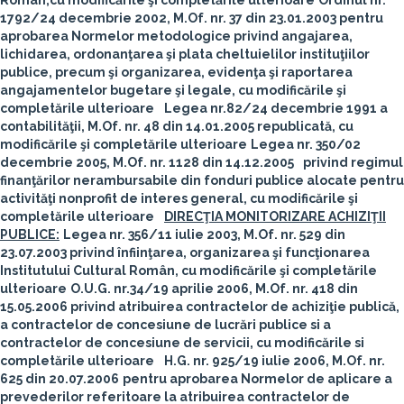
Român,
cu modificările şi completările ulterioare
Ordinul nr.
1792/24 decembrie 2002, M.Of. nr. 37 din 23.01.2003 pentru
aprobarea Normelor metodologice privind angajarea,
lichidarea, ordonanţarea şi plata cheltuielilor instituţiilor
publice, precum şi organizarea, evidenţa şi raportarea
angajamentelor bugetare şi legale, cu modificările şi
completările ulterioare
Legea nr.82/24 decembrie 1991 a
contabilităţii, M.Of. nr. 48 din 14.01.2005 republicată, cu
modificările şi completările ulterioare
Legea nr. 350/02
decembrie 2005, M.Of. nr. 1128 din 14.12.2005
privind regimul
finanţărilor nerambursabile din fonduri publice alocate pentru
activităţi nonprofit de interes general, cu modificările şi
completările ulterioare
DIRECŢIA MONITORIZARE ACHIZIŢII
PUBLICE:
Legea nr. 356/11 iulie 2003, M.Of. nr. 529 din
23.07.2003 privind înfiinţarea, organizarea şi funcţionarea
Institutului Cultural Român, cu modificările şi completările
ulterioare
O.U.G. nr.34/19 aprilie 2006, M.Of. nr. 418 din
15.05.2006 privind atribuirea contractelor de achiziţie publică,
a contractelor de concesiune de lucrări publice si a
contractelor de concesiune de servicii, cu modificările si
completările ulterioare
H.G. nr. 925/19 iulie 2006, M.Of. nr.
625 din 20.07.2006
pentru aprobarea Normelor de aplicare a
prevederilor referitoare la atribuirea contractelor de