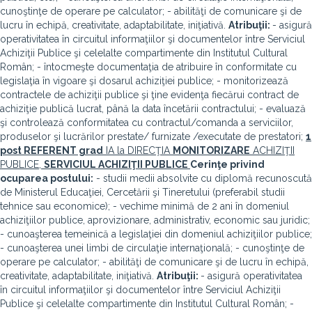
cunoştinţe de operare pe calculator; - abilităţi de comunicare şi de
lucru în echipă, creativitate, adaptabilitate, iniţiativă.
Atribuţii:
- asigură
operativitatea în circuitul informaţiilor şi documentelor între Serviciul
Achiziţii Publice şi celelalte compartimente din Institutul Cultural
Român; - întocmeşte documentaţia de atribuire în conformitate cu
legislaţia în vigoare şi dosarul achiziţiei publice; - monitorizează
contractele de achiziţii publice şi ţine evidenţa fiecărui contract de
achiziţie publică lucrat, până la data încetării contractului; - evaluază
şi controlează conformitatea cu contractul/comanda a serviciilor,
produselor şi lucrărilor prestate/ furnizate /executate de prestatori;
1
post
REFERENT grad
IA la DIRECŢIA
MONITORIZARE
ACHIZIŢII
PUBLICE,
SERVICIUL ACHIZIŢII PUBLICE
Cerinţe privind
ocuparea postului:
- studii medii absolvite cu diplomă recunoscută
de Ministerul Educaţiei, Cercetării şi Tineretului (preferabil studii
tehnice sau economice); - vechime minimă de 2 ani în domeniul
achiziţiilor publice, aprovizionare, administrativ, economic sau juridic;
- cunoaşterea temeinică a legislaţiei din domeniul achiziţiilor publice;
- cunoaşterea unei limbi de circulaţie internaţională; - cunoştinţe de
operare pe calculator; - abilităţi de comunicare şi de lucru în echipă,
creativitate, adaptabilitate, iniţiativă.
Atribuţii:
- asigură operativitatea
în circuitul informaţiilor şi documentelor între Serviciul Achiziţii
Publice şi celelalte compartimente din Institutul Cultural Român; -