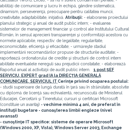
calculator (Word, Excel); - să nu fi suferit condamnări penale; -
abilităţi de comunicare şi lucru în echipă, gândire sistematică,
dinamism, perseverenţă, preocupare pentru calitatea muncii,
creativitate, adaptabilitate, iniţiativă.
Atribuţii:
- elaborarea proiectului
planului strategic şi anual de audit public intern; - evaluarea
sistemelor de management financiar şi control ale Institutului Cultural
Român, în sensul aprecierii transparenţei şi conformităţii acestora cu
normele aplicabile, respectiv: de legalitate, regularitate,
economicitate, eficienţă şi eficacitate; - urmăreşte stadiul
implementării recomandărilor propuse de structurile auditate; -
raportează ordonatorului de credite şi structurii de control intern
abilitate eventualele nereguli sau prejudicii constatate; - elaborează
Raportul anual al activităţii de audit public intern.
1 post ŞEF
SERVICIU, EXPERT grad IA la DIRECŢIA GENERALĂ
COMUNICARE, SERVICIUL IT
Cerinţe privind ocuparea postului:
- studii superioare de lungă durată în ţară sau în străinătate, absolvite
cu diplomă de licenţă sau echivalentă, recunoscută de Ministerul
Educaţiei, Cercetării şi Tineretului; cursuri şi certificari Microsoft
(constituie un avantaj)
- vechime minimă 4 ani, de preferat în
instituţii bugetare - cunoaşterea limbii engleze (nivel
avansat)
- cunoştinţe IT specifice: sisteme de operare Microsoft
(Windows 2000, XP, Vista), Windows Server 2003, Exchange