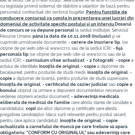
atât la sediu, cât şi în alte locaţii. Salarizarea se va face în conformitate
cu legislaţia privind sistemul de stabilire a salariilor de bază pentru
personalul contractual din sectorul bugetar.
Pentru funcţiile de
conducere concursul va consta în prezentarea unei lucrări din
domeniul de activitate specific postului şi un interviu
Dosarul
de concurs se va depune personal
la sediul instituţiei, Serviciul
Resurse Umane,
până la data
de 10.11.2008 (inclusiv)
şi va
cuprinde următoarele documente:
- cerere de înscriere tip
, (se
obţine de pe web-site-ul www.icr.ro sau de la sediul ICR);
- fişă
personală tip
(se obţine de pe web-site-ul www.icr.ro sau de la
sediul ICR);
- curriculum vitae
actualizat
;
- 2 fotografii
;
- copie
a
actului de identitate
însoţită de original
;
- copie
a diplomei de
bacalaureat, pentru posturile de studii medii,
însoţită de original
;
-
copie
a diplomei de licenţă, pentru posturile de studii superioare,
însoţită de original
;
- certificatul de cazier judiciar
sau
copie a
bonului
obţinut ca urmare a depunerii documentelor necesare în
vederea obţinerii acestui document;
- adeverinţă medicală
eliberată de medicul de familie
care atestă starea de sănătate a
candidatului;
copii
ale altor diplome şi certificate care atestă
pregătirea candidaţilor (dacă sunt relevante pentru postul vacant
pentru care aplică candidatul),
însoţite de original
;
- copie
actualizată
a carnetului de muncă pe care trebuie să apară
obligatoriu: "CONFORM CU ORIGINALUL" sau adeverinţă care