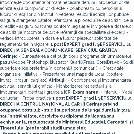
întocmeşte documente primare necesare derulării procedurilor de
achiziţie şi a cumpărărilor directe; - colaborează cu personalul
tuturor direcţiilor din Institut în vederea realizării achiziţiilor publice
(asigura strangerea datelor referitoare la procedurile de achizitii de la
directii); - asigură păstrarea conform legislaţiei în vigoare a dosarelor
de achiziţie întocmite de către referenţii de specialitate şi experţi; -
verifică introducerea în dosare a tuturor pieselor solicitate de
reglementările în vigoare.
1 post EXPERT grad I , ŞEF SERVICIU la
DIRECŢIA GENERALĂ COMUNICARE, SERVICIUL GRAFICĂ
Cerinţe:
- Cunoasterea a cel puţin două programe din următoarele
patru (Adobe Photoshop, Illustrator, QuarkXPress, CorelDraw); - Studii
superioare (de preferinţă în domeniul comunicării); - Creativitate,
organizare, initiativă; - Prezentarea unei mape de lucări (postere,
invitatii, broşuri, cărţi etc)
Atribuţii:
- Coordonarea şi implementarea
activităţii serviciului grafică; - Monitorizarea respectării şi a
implementării identităţii grafice a ICR.
Examinarea:
- Interviu - Mapă
de lucrări - Probă practică
1 post EXPERT grad I, ŞEF SERVICIU la
DIRECŢIA
CENTRUL NAŢIONAL AL CĂRŢII
Cerinţe privind
ocuparea postului:
- studii superioare de lungă durată în ţară
sau în străinătate, absolvite cu diplomă de licenţă sau
echivalentă, recunoscută de Ministerul Educaţiei, Cercetării şi
Tineretului (preferabil studii umaniste);