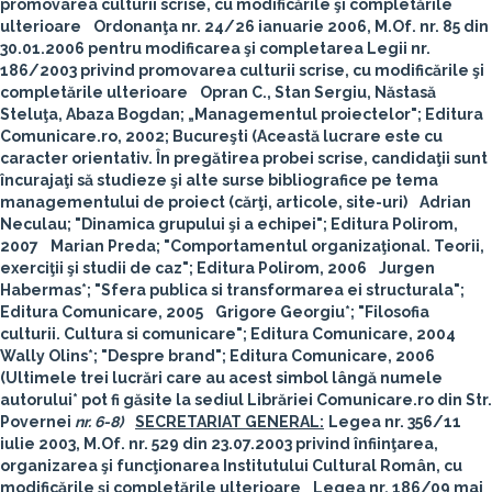
promovarea culturii scrise, cu modificările şi completările
ulterioare
Ordonanţa nr. 24/26 ianuarie 2006, M.Of. nr. 85 din
30.01.2006 pentru modificarea şi completarea Legii nr.
186/2003 privind promovarea culturii scrise, cu modificările şi
completările ulterioare
Opran C., Stan Sergiu, Năstasă
Steluţa, Abaza Bogdan; „Managementul proiectelor"; Editura
Comunicare.ro, 2002; Bucureşti (Această lucrare este cu
caracter orientativ. În pregătirea probei scrise, candidaţii sunt
încurajaţi să studieze şi alte surse bibliografice pe tema
managementului de proiect (cărţi, articole, site-uri)
Adrian
Neculau; "Dinamica grupului şi a echipei"; Editura Polirom,
2007
Marian Preda; "Comportamentul organizaţional. Teorii,
exerciţii şi studii de caz"; Editura Polirom, 2006
Jurgen
Habermas*; "Sfera publica si transformarea ei structurala";
Editura Comunicare, 2005
Grigore Georgiu*; "Filosofia
culturii. Cultura si comunicare"; Editura Comunicare, 2004
Wally Olins*; "Despre brand"; Editura Comunicare, 2006
(Ultimele trei lucrări care au acest simbol lângă numele
autorului* pot fi găsite la sediul Librăriei Comunicare.ro din Str.
Povernei
nr. 6-8
)
SECRETARIAT GENERAL:
Legea nr. 356/11
iulie 2003, M.Of. nr. 529 din 23.07.2003 privind înfiinţarea,
organizarea şi funcţionarea Institutului Cultural Român, cu
modificările şi completările ulterioare
Legea nr. 186/09 mai