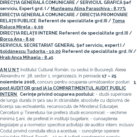
DIRECŢIA GENERALĂ COMUNICARE / SERVICIUL GRAFICĂ
Şef
serviciu, Expert grd. I /
Munteanu Alina Paraschiva - 8,77%
DIRECŢIA GENERALĂ COMUNICARE / DIRECŢIA PROMOVARE
RELAŢII PUBLICE
Referent de specialitate grd.III /
Toma
Raluca Mirela - 9,00
DIRECŢIA RELAŢII INTERNE
Referent de specialitate grd.III /
Borca Ana - 8,50
SERVICIUL SECRETARIAT GENERAL
Şef serviciu, expert I /
Şoldănescu Tudoriţa - 10,00
Referent de specialitate grd. IV /
Hrab Anca Mihaela - 8,45
A N U N Ţ
Institutul Cultural Român, cu sediul în Bucureşti, Aleea
Alexandru nr. 38, sector 1, organizează, în perioada
17 – 25
noiembrie
2008,
concurs pentru ocuparea următoarelor posturi:
1
post AUDITOR grad iA la COMPARTIMENTUL AUDIT PUBLIC
INTERN
Cerinţe privind ocuparea postului:
- studii superioare
de lungă durată în ţară sau în străinătate, absolvite cu diplomă de
licenţă sau echivalentă, recunoscută de Ministerul Educaţiei,
Cercetării şi Tineretului (se preferă studii economice); - vechime
minimă 5 ani, de preferat în instituţii bugetare; - cunoaşterea
legislaţiei şi a normelor specifice activităţii de auditor intern, inclusiv
Codul privind conduita etică a acestuia; - cunoştinţe operare