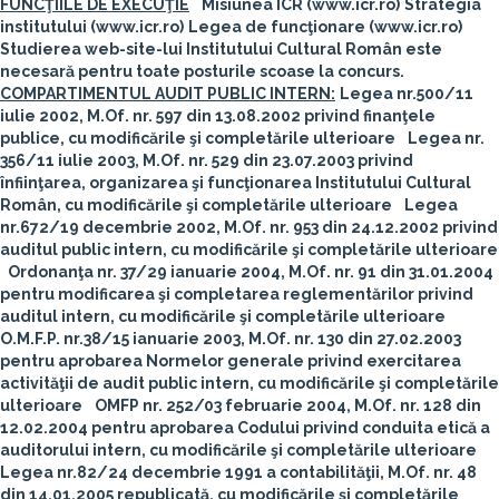
FUNCŢIILE DE EXECUŢIE
Misiunea ICR (
www.icr.ro
)
Strategia
institutului (
www.icr.ro
)
Legea de funcţionare (
www.icr.ro
)
Studierea web-site-lui Institutului Cultural Român este
necesară pentru toate posturile scoase la concurs.
COMPARTIMENTUL AUDIT PUBLIC INTERN:
Legea nr.500/11
iulie 2002, M.Of. nr. 597 din 13.08.2002 privind finanţele
publice, cu modificările şi completările ulterioare
Legea nr.
356/11 iulie 2003, M.Of. nr. 529 din 23.07.2003 privind
înfiinţarea, organizarea şi funcţionarea Institutului Cultural
Român, cu modificările şi completările ulterioare
Legea
nr.672/19 decembrie 2002, M.Of. nr. 953 din 24.12.2002 privind
auditul public intern, cu modificările şi completările ulterioare
Ordonanţa nr. 37/29 ianuarie 2004, M.Of. nr. 91 din 31.01.2004
pentru modificarea şi completarea reglementărilor privind
auditul intern, cu modificările şi completările ulterioare
O.M.F.P. nr.38/15 ianuarie 2003, M.Of. nr. 130 din 27.02.2003
pentru aprobarea Normelor generale privind exercitarea
activităţii de audit public intern, cu modificările şi completările
ulterioare
OMFP nr. 252/03 februarie 2004, M.Of. nr. 128 din
12.02.2004 pentru aprobarea Codului privind conduita etică a
auditorului intern, cu modificările şi completările ulterioare
Legea nr.82/24 decembrie 1991 a contabilităţii, M.Of. nr. 48
din 14.01.2005 republicată, cu modificările şi completările