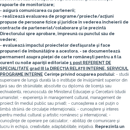
rapoarte de monitorizare;
- asigură comunicarea cu partenerii;
- realizează evaluarea de programe/proiecte/acţiuni
propuse de persoane fizice şi juridice în vederea încheierii de
contracte de parteneriat/colaborare şi le prezintă
Directorului spre aprobare, împreună cu punctul său de
vedere;
- evaluează impactul proiectelor desfăşurate şi face
propuneri de îmbunătăţire a acestora. - se documentează
permament asupra pieţei de carte româneşti pentru a fi la
curent cu noile apariţii editoriale
1 post REFERENT DE
SPECIALITATE grad III la DIRECŢIA RELAŢII INTERNE, SERVICIUL
PROGRAME INTERNE
Cerinţe privind ocuparea postului:
- studii
superioare de lungă durată la o instituţie de învăţământ superior din
ţară sau din străinătate, absolvite cu diplomă de licenţă sau
echivalentă, recunoscută de Ministerul Educaţiei şi Cercetării (studii
umaniste); - experienţă în management cultural, management de
proiect (în mediul public sau privat); - cunoaşterea a cel puţin o
limbă străină de circulaţie internaţională; - cunoaştere şi interes
pentru mediul cultural şi artistic românesc şi internaţional; -
cunoştinţe de operare pe calculator; - abilităţi de comunicare şi
lucru în echipă, creativitate, adaptabilitate, iniţiativă.
Reprezintă un