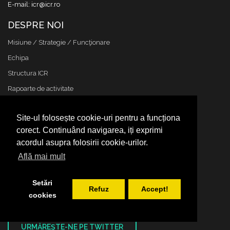
E-mail: icr@icr.ro
DESPRE NOI
Misiune / Strategie / Funcţionare
Echipa
Structura ICR
Rapoarte de activitate
Istoric
Site-ul folosește cookie-uri pentru a funcționa
Declaraţii de avere
corect. Continuând navigarea, iți exprimi
Achizitii
acordul asupra folosirii cookie-urilor.
Nota de fundamentare cladire ICR
Află mai mult
Contact
Cookies & protectia datelor
Setări
Refuz
Accept!
cookies
CELE MAI NOI TWEET-URI
URMĂREŞTE-NE PE TWITTER