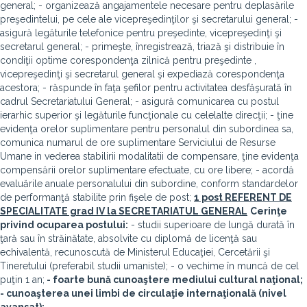
general; - organizează angajamentele necesare pentru deplasările
preşedintelui, pe cele ale vicepreşedinţilor şi secretarului general; -
asigură legăturile telefonice pentru preşedinte, vicepreşedinţi şi
secretarul general; - primeşte, înregistrează, triază şi distribuie în
condiţii optime corespondenţa zilnică pentru preşedinte ,
vicepreşedinţi şi secretarul general şi expediază corespondenţa
acestora; - răspunde în faţa şefilor pentru activitatea desfăşurată în
cadrul Secretariatului General; - asigură comunicarea cu postul
ierarhic superior şi legăturile funcţionale cu celelalte direcţii; - ţine
evidenţa orelor suplimentare pentru personalul din subordinea sa,
comunica numarul de ore suplimentare Serviciului de Resurse
Umane in vederea stabilirii modalitatii de compensare, ţine evidenţa
compensării orelor suplimentare efectuate, cu ore libere; - acordă
evaluările anuale personalului din subordine, conform standardelor
de performanţă stabilite prin fişele de post;
1 post REFERENT DE
SPECIALITATE grad IV la SECRETARIATUL GENERAL
Cerinţe
privind ocuparea postului:
- studii superioare de lungă durată în
ţară sau în străinătate, absolvite cu diplomă de licenţă sau
echivalentă, recunoscută de Ministerul Educaţiei, Cercetării şi
Tineretului (preferabil studii umaniste); - o vechime în muncă de cel
puţin 1 an;
- foarte bună cunoaştere mediului cultural naţional;
- cunoaşterea unei limbi de circulaţie internaţională (nivel