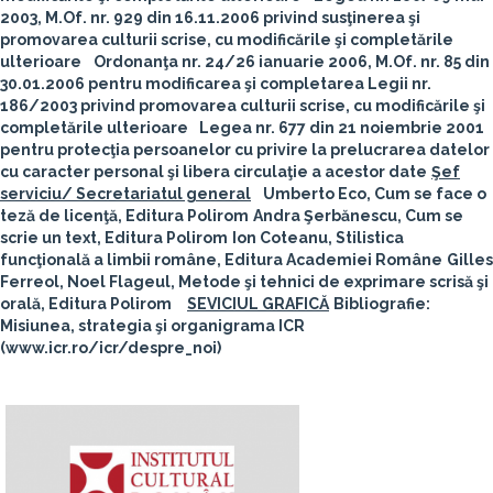
2003, M.Of. nr. 929 din 16.11.2006 privind susţinerea şi
promovarea culturii scrise, cu modificările şi completările
ulterioare
Ordonanţa nr. 24/26 ianuarie 2006, M.Of. nr. 85 din
30.01.2006 pentru modificarea şi completarea Legii nr.
186/2003 privind promovarea culturii scrise, cu modificările şi
completările ulterioare
Legea nr. 677 din 21 noiembrie 2001
pentru protecţia persoanelor cu privire la prelucrarea datelor
cu caracter personal şi libera circulaţie a acestor date
Şef
serviciu/ Secretariatul general
Umberto Eco, Cum se face o
teză de licenţă, Editura Polirom
Andra Şerbănescu, Cum se
scrie un text, Editura Polirom
Ion Coteanu, Stilistica
funcţională a limbii române, Editura Academiei Române
Gilles
Ferreol, Noel Flageul, Metode şi tehnici de exprimare scrisă şi
orală, Editura Polirom
SEVICIUL GRAFICĂ
Bibliografie:
Misiune
a,
strategia şi organigrama ICR
(www.icr.ro/icr/despre_noi)