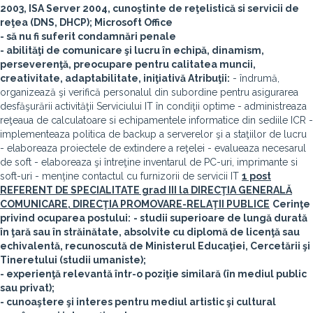
2003, ISA Server 2004, cunoştinte de reţelistică si servicii de
reţea (DNS, DHCP); Microsoft Office
- să nu fi suferit condamnări penale
- abilităţi de comunicare şi lucru în echipă, dinamism,
perseverenţă, preocupare pentru calitatea muncii,
creativitate, adaptabilitate, iniţiativă
Atribuţii:
- îndrumă,
organizează şi verifică personalul din subordine pentru asigurarea
desfăşurării activităţii Serviciului IT în condiţii optime - administreaza
reţeaua de calculatoare si echipamentele informatice din sediile ICR -
implementeaza politica de backup a serverelor şi a staţiilor de lucru
- elaboreaza proiectele de extindere a reţelei - evalueaza necesarul
de soft - elaboreaza şi întreţine inventarul de PC-uri, imprimante si
soft-uri - menţine contactul cu furnizorii de servicii IT
1 post
REFERENT DE SPECIALITATE grad III la DIRECŢIA GENERALĂ
COMUNICARE, DIRECŢIA PROMOVARE-RELAŢII PUBLICE
Cerinţe
privind ocuparea postului:
- studii superioare de lungă durată
în ţară sau în străinătate, absolvite cu diplomă de licenţă sau
echivalentă, recunoscută de Ministerul Educaţiei, Cercetării şi
Tineretului (studii umaniste);
- experienţă relevantă într-o poziţie similară (în mediul public
sau privat);
- cunoaştere şi interes pentru mediul artistic şi cultural