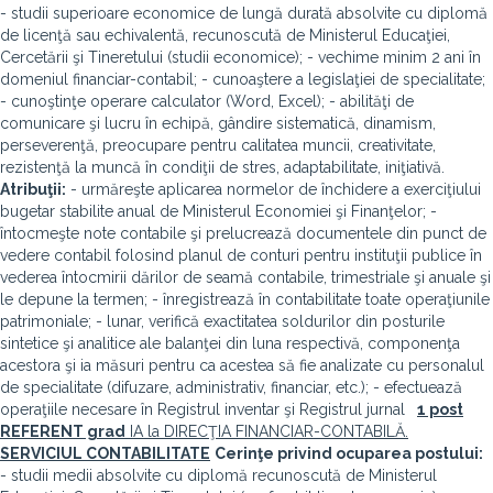
- studii superioare economice de lungă durată absolvite cu diplomă
de licenţă sau echivalentă, recunoscută de Ministerul Educaţiei,
Cercetării şi Tineretului (studii economice); - vechime minim 2 ani în
domeniul financiar-contabil; - cunoaştere a legislaţiei de specialitate;
- cunoştinţe operare calculator (Word, Excel); - abilităţi de
comunicare şi lucru în echipă, gândire sistematică, dinamism,
perseverenţă, preocupare pentru calitatea muncii, creativitate,
rezistenţă la muncă în condiţii de stres, adaptabilitate, iniţiativă.
Atribuţii:
- urmăreşte aplicarea normelor de închidere a exerciţiului
bugetar stabilite anual de Ministerul Economiei şi Finanţelor; -
întocmeşte note contabile şi prelucrează documentele din punct de
vedere contabil folosind planul de conturi pentru instituţii publice în
vederea întocmirii dărilor de seamă contabile, trimestriale şi anuale şi
le depune la termen; - înregistrează în contabilitate toate operaţiunile
patrimoniale; - lunar, verifică exactitatea soldurilor din posturile
sintetice şi analitice ale balanţei din luna respectivă, componenţa
acestora şi ia măsuri pentru ca acestea să fie analizate cu personalul
de specialitate (difuzare, administrativ, financiar, etc.); - efectuează
operaţiile necesare în Registrul inventar şi Registrul jurnal
1 post
REFERENT grad
IA la DIRECŢIA FINANCIAR-CONTABILĂ.
SERVICIUL CONTABILITATE
Cerinţe privind ocuparea postului:
- studii medii absolvite cu diplomă recunoscută de Ministerul