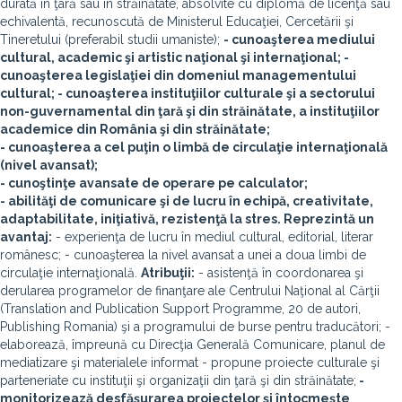
durată în ţară sau în străinătate, absolvite cu diplomă de licenţă sau
echivalentă, recunoscută de Ministerul Educaţiei, Cercetării şi
Tineretului (preferabil studii umaniste);
- cunoaşterea mediului
cultural, academic şi artistic naţional şi internaţional; -
cunoaşterea legislaţiei din domeniul managementului
cultural; - cunoaşterea instituţiilor culturale şi a sectorului
non-guvernamental din ţară şi din străinătate, a instituţiilor
academice din România şi din străinătate;
- cunoaşterea a cel puţin o limbă de circulaţie internaţională
(nivel avansat);
- cunoştinţe avansate de operare pe calculator;
- abilităţi de comunicare şi de lucru în echipă, creativitate,
adaptabilitate, iniţiativă, rezistenţă la stres.
Reprezintă un
avantaj:
- experienţa de lucru în mediul cultural, editorial, literar
românesc; - cunoaşterea la nivel avansat a unei a doua limbi de
circulaţie internaţională.
Atribuţii:
- asistenţă în coordonarea şi
derularea programelor de finanţare ale Centrului Naţional al Cărţii
(Translation and Publication Support Programme, 20 de autori,
Publishing Romania) şi a programului de burse pentru traducători; -
elaborează, împreună cu Direcţia Generală Comunicare, planul de
mediatizare şi materialele informat - propune proiecte culturale şi
parteneriate cu instituţii şi organizaţii din ţară şi din străinătate;
-
monitorizează desfăşurarea proiectelor şi întocmeşte