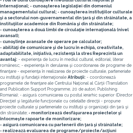
- foarte bună cunoaştere mediului cultural naţional şi
internaţional; - cunoaşterea legislaţiei din domeniul
managementului cultural; - cunoaşterea instituţiilor culturale
şi a sectorului non-guvernamental din ţară şi din străinătate, a
instituţiilor academice din România şi din străinătate;
- cunoaşterea a două limbi de circulaţie internaţională (nivel
avansat);
- cunoştinţe avansate de operare pe calculator;
- abilităţi de comunicare şi de lucru în echipă, creativitate,
adaptabilitate, iniţiativă, rezistenţă la stres
Reprezintă un
avantaj:
- experienţa de lucru în mediul cultural, editorial, literar
românesc; - experienţa în derularea şi coordonarea de programe de
finanţare - experienţa în realizarea de proiecte culturale, parteneriate
cu instituţii şi fundaţii internaţionale
Atribuţii:
- coordonează
programele de finanţare ale Centrului Naţional al Cărţii (Translation
and Publication Support Programme, 20 de autori, Publishing
Romania); - asigură comunicarea cu postul ierarhic superior (Director
Direcţie) şi legăturile funcţionale cu celelalte direcţii - propune
proiecte culturale şi parteneriate cu instituţii şi organizaţii din ţară şi
din străinătate;
- monitorizează desfăşurarea proiectelor şi
întocmeşte rapoarte de monitorizare;
- asigură comunicarea cu partenerii din ţară şi străinătate;
- realizează evaluarea de programe/proiecte/acţiuni