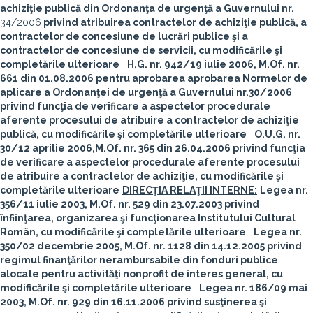
achiziţie publică din Ordonanţa de urgenţă a Guvernului nr.
34/2006
privind atribuirea contractelor de achiziţie publică, a
contractelor de concesiune de lucrări publice şi a
contractelor de concesiune de servicii, cu modificările şi
completările ulterioare
H.G. nr. 942/19 iulie 2006, M.Of. nr.
661 din 01.08.2006 pentru aprobarea aprobarea Normelor de
aplicare a Ordonanţei de urgenţă a Guvernului nr.30/2006
privind funcţia de verificare a aspectelor procedurale
aferente procesului de atribuire a contractelor de achiziţie
publică, cu modificările şi completările ulterioare
O.U.G. nr.
30/12 aprilie 2006,M.Of. nr. 365 din 26.04.2006 privind funcţia
de verificare a aspectelor procedurale aferente procesului
de atribuire a contractelor de achiziţie, cu modificările şi
completările ulterioare
DIRECŢIA RELAŢII INTERNE:
Legea nr.
356/11 iulie 2003, M.Of. nr. 529 din 23.07.2003 privind
înfiinţarea, organizarea şi funcţionarea Institutului Cultural
Român, cu modificările şi completările ulterioare
Legea nr.
350/02 decembrie 2005, M.Of. nr. 1128 din 14.12.2005 privind
regimul finanţărilor nerambursabile din fonduri publice
alocate pentru activităţi nonprofit de interes general, cu
modificările şi completările ulterioare
Legea nr. 186/09 mai
2003, M.Of. nr. 929 din 16.11.2006 privind susţinerea şi