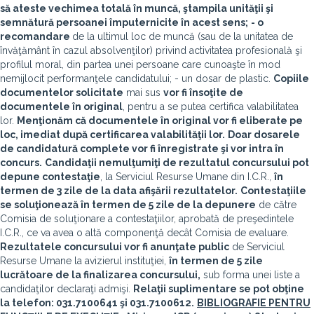
să ateste vechimea totală în muncă, ştampila unităţii şi
semnătură persoanei împuternicite în acest sens;
- o
recomandare
de la ultimul loc de muncă (sau de la unitatea de
învăţământ în cazul absolvenţilor) privind activitatea profesională şi
profilul moral, din partea unei persoane care cunoaşte în mod
nemijlocit performanţele candidatului; - un dosar de plastic.
Copiile
documentelor solicitate
mai sus
vor fi însoţite de
documentele în original
, pentru a se putea certifica valabilitatea
lor.
Menţionăm că documentele în original vor fi eliberate pe
loc, imediat după certificarea valabilităţii lor.
Doar dosarele
de candidatură complete vor fi înregistrate şi vor intra în
concurs.
Candidaţii nemulţumiţi de rezultatul concursului pot
depune contestaţie
, la Serviciul Resurse Umane din I.C.R.,
în
termen de 3 zile de la data afişării rezultatelor.
Contestaţiile
se soluţionează în termen de 5 zile de la depunere
de către
Comisia de soluţionare a contestaţiilor, aprobată de preşedintele
I.C.R., ce va avea o altă componenţă decât Comisia de evaluare.
Rezultatele concursului vor fi anunţate public
de Serviciul
Resurse Umane la avizierul instituţiei,
în termen de 5 zile
lucrătoare de la finalizarea concursului,
sub forma unei liste a
candidaţilor declaraţi admişi.
Relaţii suplimentare se pot obţine
la telefon: 031.7100641 şi 031.7100612.
BIBLIOGRAFIE PENTRU