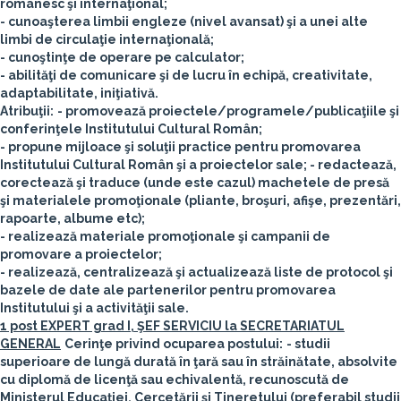
românesc şi internaţional;
- cunoaşterea limbii engleze (nivel avansat) şi a unei alte
limbi de circulaţie internaţională;
- cunoştinţe de operare pe calculator;
- abilităţi de comunicare şi de lucru în echipă, creativitate,
adaptabilitate, iniţiativă.
Atribuţii:
- promovează proiectele/programele/publicaţiile şi
conferinţele Institutului Cultural Român;
- propune mijloace şi soluţii practice pentru promovarea
Institutului Cultural Român şi a proiectelor sale; - redactează,
corectează şi traduce (unde este cazul) machetele de presă
şi materialele promoţionale (pliante, broşuri, afişe, prezentări,
rapoarte, albume etc);
- realizează materiale promoţionale şi campanii de
promovare a proiectelor;
- realizează, centralizează şi actualizează liste de protocol şi
bazele de date ale partenerilor pentru promovarea
Institutului şi a activităţii sale.
1 post EXPERT grad I, ŞEF SERVICIU la SECRETARIATUL
GENERAL
Cerinţe privind ocuparea postului:
- studii
superioare de lungă durată în ţară sau în străinătate, absolvite
cu diplomă de licenţă sau echivalentă, recunoscută de
Ministerul Educaţiei, Cercetării şi Tineretului (preferabil studii