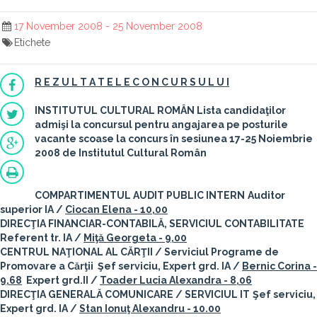
17 November 2008 - 25 November 2008
Etichete
R E Z U L T A T E L E C O N C U R S U L U I
INSTITUTUL CULTURAL ROMÂN
Lista candidaţilor
admişi la concursul pentru angajarea pe posturile
vacante scoase la concurs în sesiunea 17-25 Noiembrie
2008 de Institutul Cultural Român
COMPARTIMENTUL AUDIT PUBLIC INTERN
Auditor
superior IA /
Ciocan Elena - 10,00
DIRECŢIA FINANCIAR-CONTABILĂ, SERVICIUL CONTABILITATE
Referent tr. IA /
Miţă Georgeta - 9,00
CENTRUL NAŢIONAL AL CĂRŢII / Serviciul Programe de
Promovare a Cărţii
Şef serviciu, Expert grd. IA /
Bernic Corina -
9,68
Expert grd.II /
Toader Lucia Alexandra - 8,06
DIRECŢIA GENERALĂ COMUNICARE / SERVICIUL IT
Şef serviciu,
Expert grd. IA /
Stan Ionuţ Alexandru - 10.00