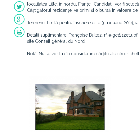
localitatea Lille, în nordul Franței. Candidații vor fi sele
Câștigătorul rezidenței va primi și o bursă în valoare 
Termenul limită pentru înscriere este 31 ianuarie 2014, ia
Detalii suplimentare: Françoise Bultez, rf.95gc@1zetlubf,
site Conseil général du Nord
Notă: Nu se vor lua în considerare cărțile ale căror chel