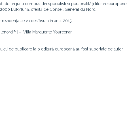
ctați de un juriu compus din specialiști și personalități literare europene
de 2000 EUR/lună, oferită de Conseil Général du Nord.
r rezidența se va desfășura în anul 2015.
 lenord.fr [→ Villa Marguerite Yourcenar]
tuieli de publicare la o editură europeană au fost suportate de autor.