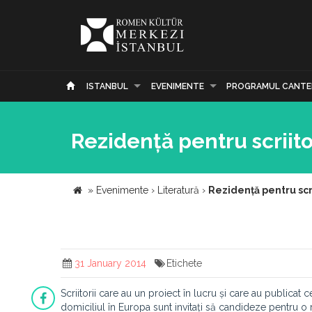
ISTANBUL
EVENIMENTE
PROGRAMUL CANTE
Rezidență pentru scriito
»
Evenimente
›
Literatură
›
Rezidență pentru scr
31 January 2014
Etichete
Scriitorii care au un proiect în lucru și care au publicat 
domiciliul în Europa sunt invitați să candideze pentru o