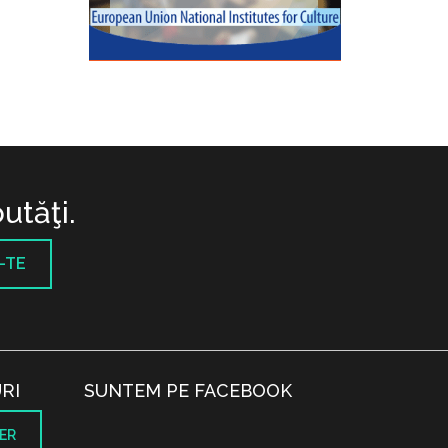
utăţi.
-TE
RI
SUNTEM PE FACEBOOK
ER