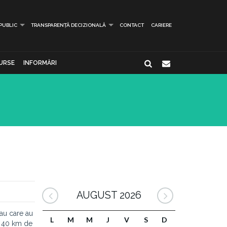
 PUBLIC
TRANSPARENȚĂ DECIZIONALĂ
CONTACT
CARIERE
URSE
INFORMĂRI
AUGUST 2026
sau care au
L
M
M
J
V
S
D
la 40 km de