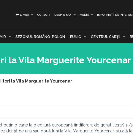
LIMBA
CURSURI
DESPRE NOI
MEDIA
INFORMAȚII DE INTERES
MIR
SEZONUL ROMÂNO-POLON
EUNIC
CENTRUL CĂRŢII
B
ri la Vila Marguerite Yourcenar
iitori la Vila Marguerite Yourcenar
cel puțin o carte la o editură europeană (indiferent de genul literar) și/
 rezidență de una sau două luni la Vila Marguerite Yourcenar, situată 