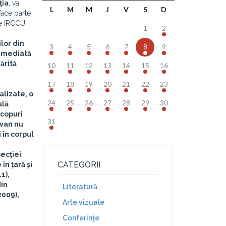
ţia
, va
L
M
M
J
V
S
D
 face parte
 de IRCCU
1
2
lor din
3
4
5
6
7
8
9
 imediată
ărită
10
11
12
13
14
15
16
17
18
19
20
21
22
23
alizate, o
24
25
26
27
28
29
30
ală
scopuri
31
ovan nu
 în corpul
secţiei
CATEGORII
în ţară şi
1),
din
Literatură
2009),
Arte vizuale
Conferinţe