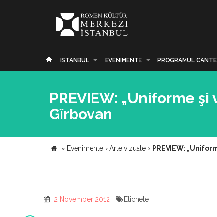
ISTANBUL
EVENIMENTE
PROGRAMUL CANTE
PREVIEW: „Uniforme şi v
Gîrbovan
»
Evenimente
›
Arte vizuale
›
PREVIEW: „Uniforme
2 November 2012
Etichete