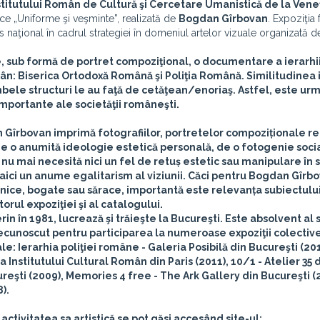
stitutului Român de Cultură şi Cercetare Umanistică de la Vene
ice „Uniforme şi veşminte”, realizată de
Bogdan Gîrbovan
. Expoziţia
urs naţional în cadrul strategiei în domeniul artelor vizuale organizată
, sub formă de portret compoziţional, o documentare a ierarhii
omân: Biserica Ortodoxă Română şi Poliţia Română. Similitudinea
bele structuri le au faţă de cetăţean/enoriaş. Astfel, este urm
mportante ale societăţii româneşti.
 Gîrbovan imprimă fotografiilor, portretelor compoziționale re
e o anumită ideologie estetică personală, de o fotogenie soci
, nu mai necesită nici un fel de retuș estetic sau manipulare în 
 aici un anume egalitarism al viziunii. Căci pentru Bogdan Gîrb
isnice, bogate sau sărace, importantă este relevanța subiectului
orul expoziţiei şi al catalogului.
n în 1981, lucrează şi trăieşte la Bucureşti. Este absolvent al 
recunoscut pentru participarea la numeroase expoziţii colective 
le: Ierarhia poliţiei române - Galeria Posibilă din Bucureşti (201
 Institutului Cultural Român din Paris (2011), 10/1 - Atelier 35 
reşti (2009), Memories 4 free - The Ark Gallery din Bucureşti (
).
ctivitatea sa artistică se pot găsi accesând site-ul: