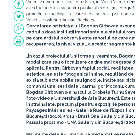
Vineri, 2 noiembrie 2012, ora 18.00, în Mica Galerie a
In
avea loc un preview pentru public al expoziţiei fotograf
proiectul cu acelaşi titlu, care a fost selectat prin conc
Veneţia, Fostering Artistic Practices.
Cercetarea artistică a lui Bogdan Gîrbovan expune
cadrul a două instituţii importante ale statului r
pe care artistul o observă este raportul pe care am
recuperarea, la nivel vizual, a acestor segmente i
„În cazul proiectului
Uniforme şi veșminte
, Bogdan
modalizare sau o focalizare ce ține mai degrabă d
aplicată. Pentru Gîrbovan faptul social, realitatea
estetice, ea este fotogenică în sine, rezultând de
există subiecte nobile sau ignobile, înalte sau bic
comun al unei serii date”, afirmă Igor Mocanu, curat
Bogdan Gîrbovan
s-a născut la Drobeta Turnu Severi
foto-video a Universităţii de Arte Bucureşti. Este 
în străinătate, precum şi pentru expoziţiile persona
Paysages Intérieures - Galeria Rue de l’Exposition a
Bucureşti (2010), 5@14 - Draft One Gallery din Bucu
Passato prossimo - UNA Gallery din Bucureşti (2008
Mai multe detalii şi imagini reprezentative pentru a