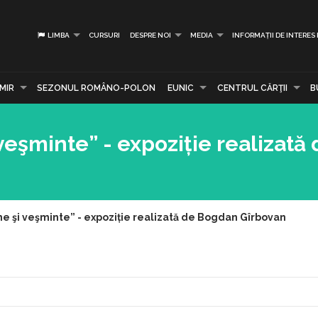
LIMBA
CURSURI
DESPRE NOI
MEDIA
INFORMAȚII DE INTERES
MIR
SEZONUL ROMÂNO-POLON
EUNIC
CENTRUL CĂRŢII
B
eşminte” - expoziție realizată
 şi veşminte” - expoziție realizată de Bogdan Gîrbovan