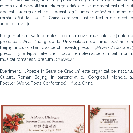
de inspirație literară, precum și provocările și transformările literaturii
în contextul dezvoltării inteligenței artificiale. Un moment distinct va fi
dedicat studenților chinezi specializați în limba română și studenților
români aflați la studii în China, care vor susține lecturi din creațiile
autorilor invitați.
Programul serii va fi completat de intermezzi muzicale susținute de
profesoara Ana Zheng de la Universitatea de Limbi Străine din
Beijing, incluzând arii clasice chinezești, precum
„Floare de iasomie”
,
precum și adaptări ale unor lucrări emblematice din patrimoniul
muzical românesc, precum
„Ciocârlia”
.
Evenimentul „Poezie în Seara de Crăciun” este organizat de Institutul
Cultural Român Beijing, în parteneriat cu Congresul Mondial al
Poeților (World Poets Conference) – filiala China.