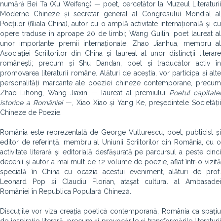
numără Bei Ta (Xu Weifeng) — poet, cercetător la Muzeul Literaturii
Moderne Chineze și secretar general al Congresului Mondial al
Poeților (filiala China), autor cu o amplă activitate internațională și cu
opere traduse în aproape 20 de limbi; Wang Guilin, poet laureat al
unor importante premii internaționale; Zhao Jianhua, membru al
Asociației Scriitorilor din China și laureat al unor distincții literare
românești; precum și Shu Dandan, poet și traducător activ în
promovarea literaturii române. Alături de aceștia, vor participa și alte
personalități marcante ale poeziei chineze contemporane, precum
Zhao Lihong, Wang Jiaxin — laureat al premiului
Poetul capitale
istorice a României
—, Xiao Xiao și Yang Ke, președintele Societăți
Chineze de Poezie.
România este reprezentată de George Vulturescu, poet, publicist și
editor de referință, membru al Uniunii Scriitorilor din România, cu o
activitate literară și editorială desfășurată pe parcursul a peste cinci
decenii și autor a mai mult de 12 volume de poezie, aflat într-o vizită
specială în China cu ocazia acestui eveniment, alături de prof.
Leonard Pop și Claudiu Florian, atașat cultural al Ambasadei
României în Republica Populară Chineză.
Discuțiile vor viza creația poetică contemporană, România ca spațiu