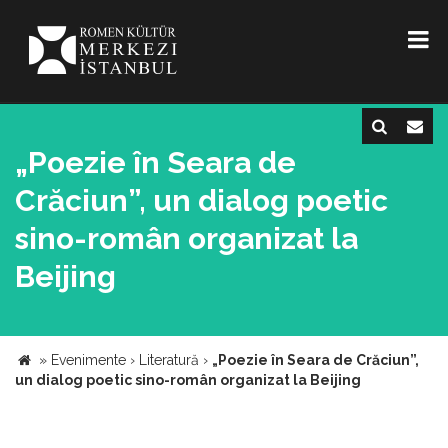
„Poezie în Seara de
Crăciun”, un dialog poetic
sino-român organizat la
Beijing
»
Evenimente
›
Literatură
›
„Poezie în Seara de Crăciun”,
un dialog poetic sino-român organizat la Beijing