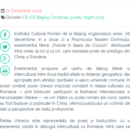
12 December 2025
Etichete
ICR
ICR Beijing
Christmas poetry Night 2025
Institutul Cultural Român de la Beijing organizează vineri, 26
decembrie, în a doua zi a Praznicului Nașterii Domnului,
evenimentul literar „Poezie în Seara de Crăciun”, desfășurat
între orele 19:00 și 21:00, care reunește poeți de prestigiu din
China și România.
Evenimentul propune un cadru de dialog literar și
intercultural între două tradiții aflate la distanță geografică, dar
apropiate prin afinități spirituale și valori umaniste comune. În
acest context, poeți chinezi implicați constant în relația culturală cu
România — prin traduceri, participări la festivaluri internaționale și
recunoașteri literare — se vor întâlni cu poeți români ale căror opere
au fost traduse și publicate în China, oferind publicului un schimb de
idei și perspective de reală profunzime.
Partea chineză este reprezentată de poeți și traducători cu o
experiență solidă în dialogul intercultural cu România, între care se