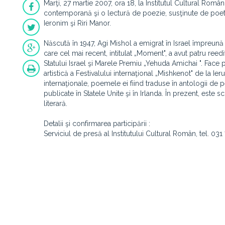
Marţi, 27 martie 2007, ora 18, la Institutul Cultural Rom
contemporană şi o lectură de poezie, susţinute de poeta 
Ieronim şi Riri Manor.
Născută în 1947, Agi Mishol a emigrat în Israel împreună 
care cel mai recent, intitulat „Moment", a avut patru reed
Statului Israel şi Marele Premiu „Yehuda Amichai ". Face p
artistică a Festivalului internaţional „Mishkenot" de la I
internaţionale, poemele ei fiind traduse în antologii de
publicate în Statele Unite şi în Irlanda. În prezent, este s
literară.
Detalii şi confirmarea participării :
Serviciul de presă al Institutului Cultural Român, tel. 031