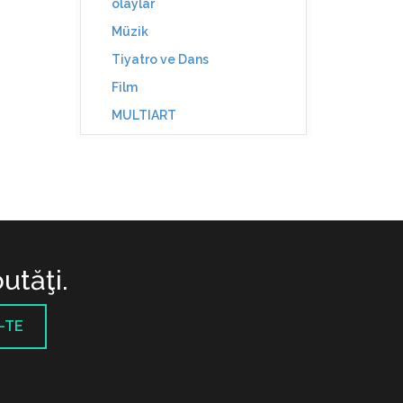
olaylar
Müzik
Tiyatro ve Dans
Film
MULTIART
utăţi.
-TE