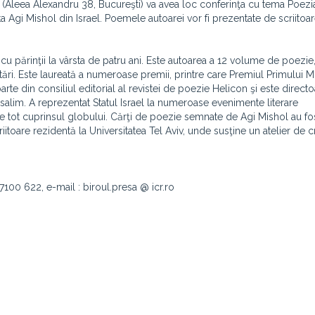
ân (Aleea Alexandru 38, Bucureşti) va avea loc conferinţa cu tema Poezia
Agi Mishol din Israel. Poemele autoarei vor fi prezentate de scriitoar
cu părinţii la vârsta de patru ani. Este autoarea a 12 volume de poezie,
itări. Este laureată a numeroase premii, printre care Premiul Primului Mi
arte din consiliul editorial al revistei de poezie Helicon şi este direct
erusalim. A reprezentat Statul Israel la numeroase evenimente literare
 pe tot cuprinsul globului. Cărţi de poezie semnate de Agi Mishol au fo
criitoare rezidentă la Universitatea Tel Aviv, unde susţine un atelier de c
 7100 622, e-mail : biroul.presa @ icr.ro