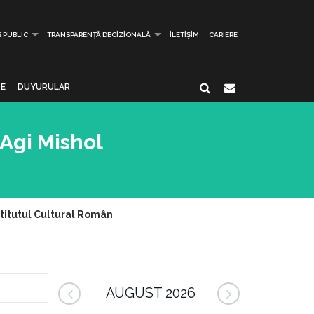
S PUBLIC
TRANSPARENȚĂ DECIZIONALĂ
İLETIŞIM
CARIERE
E
DUYURULAR
 Agi Mishol
stitutul Cultural Român
AUGUST 2026