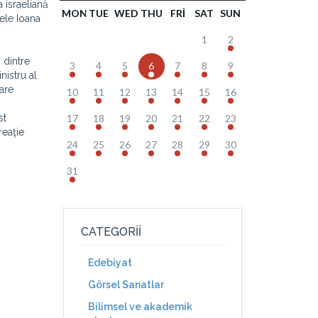
 israeliană
MON
TUE
WED
THU
FRI
SAT
SUN
ele Ioana
1
2
 dintre
3
4
5
6
7
8
9
nistru al
oare
10
11
12
13
14
15
16
st
17
18
19
20
21
22
23
reaţie
24
25
26
27
28
29
30
31
CATEGORII
Edebiyat
Görsel Sanatlar
Bilimsel ve akademik