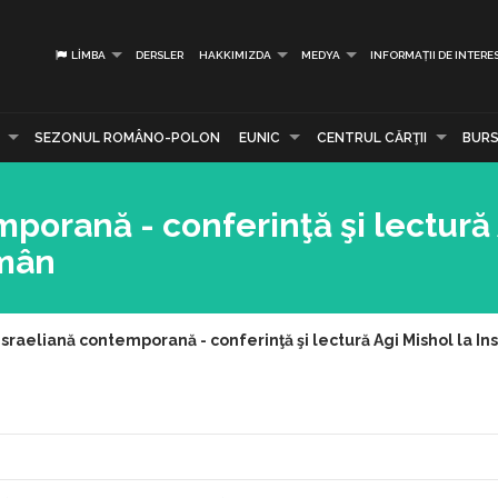
LIMBA
DERSLER
HAKKIMIZDA
MEDYA
INFORMAȚII DE INTERE
SEZONUL ROMÂNO-POLON
EUNIC
CENTRUL CĂRŢII
BURS
mporană - conferinţă şi lectură
omân
israeliană contemporană - conferinţă şi lectură Agi Mishol la In