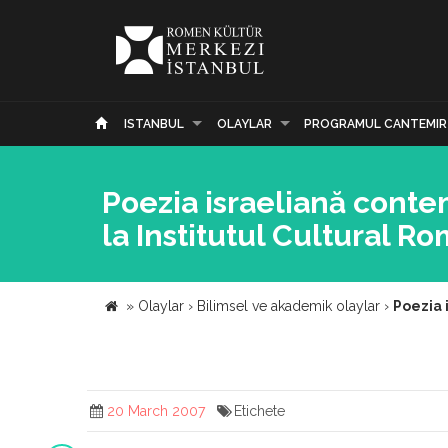
ISTANBUL
OLAYLAR
PROGRAMUL CANTEMIR
Poezia israeliană conte
la Institutul Cultural R
»
Olaylar
›
Bilimsel ve akademik olaylar
›
Poezia 
20 March 2007
Etichete