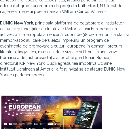
de lecturi de poezie cu același titlu, făcând parte din consiliul
editorial al grupului omonim de poeți din Rutherford, NJ, locul de
naștere al marelui poet american William Carlos Williams.
EUNIC New York
, principala platformă de colaborare a institutelor
culturale și fundațiilor culturale ale țărilor Uniunii Europene care
activează în metropola americană, cuprinde 38 de membri statutari și
membri-asociați, care derulează împreună un program de
evenimente de promovare a culturii europene în domenii precum
literatura, lingvistica, muzica, artele vizuale și filmul. În anul 2021,
România a deținut președinția asociației prin Dorian Branea,
directorul ICR New York. După agresiunea împotriva Ucrainei,
Institutul Ucrainean al Americii a fost invitat să se alăture EUNIC New
York ca partener special.