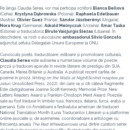
Pe lângă Claudia Serea, vor mai participa scriitorii
Bianca Bellová
(Cehia),
Krystyna Dąbrowska
(Polonia),
Raphaela Edelbauer
(Austria),
Olivier Guez
(Franța),
Sándor Jászberényi
(Ungaria),
Nora Krug
(Germania),
Askold Melnyczuk
(Ucraina),
Ilmar Taska
(Estonia) și traducătorul
Birutė Vaičjurgis Šležas
(Lituania). În
deschidere, va rosti o alocuțiune
ambasadorul Silvio Gonzato
,
adjunctul șefului Delegației Uniunii Europene la ONU.
Cunoscută poetă, traducătoare, editoare și promotoare culturală,
Claudia Serea
este autoarea a numeroase volume de poezie,
proză și traduceri apărute în reviste literare de prestigiu din SUA,
Canada, Marea Britanie și Australia. A publicat recent cartea de
poeme în proză
Writing on the Walls at Night
(
Scriind noaptea pe
ziduri
, Unsolicited Press, 2022), din care va și citi câteva fragmente.
Este câștigătoarea Joanne Scott Kennedy Memorial Prize, New
Letters Readers Award și Franklin-Christoph Merit Award. Poeziile
sale au fost traduse în limbile rusă, franceză, italiană, turcă, arabă și
persană. Este co-fondatoare a festivalului american de traduceri
National Translation Month (Luna Traducerilor Literare) și a platformei
online asociate și, de asemenea, coordonatoare a antologiei cu
frecvență anuală
The Red Wheelbarrow
și unul dintre curatorii seriei