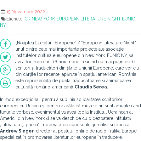
15 November 2022
Etichete
ICR
NEW YORK
EUROPEAN LITERATURE NIGHT
EUNIC
NY
„Noaptea Literaturii Europene” / “European Literature Night”,
unul dintre cele mai importante proiecte ale asociației
institutelor culturale europene din New York, EUNIC NY, va
avea loc miercuri, 16 noiembrie, reunind nu mai puțin de 11
scriitori și traducători din țările Uniunii Europene, care vor citi
din cărțile lor recente, apărute în spațiul american. România
este reprezentată de poeta, traducătoarea și animatoarea
culturală româno-americană
Claudia Serea
.
În mod excepțional, pentru a sublinia solidaritatea scriitorilor
europeni cu Ucraina și pentru a arăta că muzele nu sunt amuțite când
tunurile vorbesc, evenimentul va avea loc la Institutul Ucrainean al
Americii din New York și se va deschide cu o dezbatere intitulată
„Literatura și pacea”, moderată de cunoscutul jurnalist și cronicar
Andrew Singer
, director al postului online de radio Trafika Europe,
specializat în promovarea literaturilor europene în traducere.