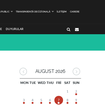
S PUBLIC
TRANSPARENȚĂ DECIZIONALĂ
İLETIŞIM
CARIERE
E
DUYURULAR
AUGUST 2026
MON
TUE
WED
THU
FRI
SAT
SUN
1
2
3
4
5
6
7
8
9