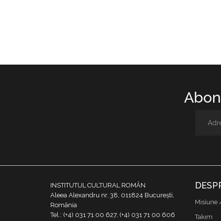
Abone
DESP
INSTITUTUL CULTURAL ROMÂN
Aleea Alexandru nr. 38, 011824 București,
Misiune 
România
Tel.: (+4) 031 71 00 627, (+4) 031 71 00 606
Takım