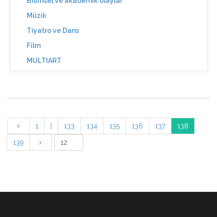
Bilimsel ve akademik olaylar
Müzik
Tiyatro ve Dans
Film
MULTIART
1
|
133
134
135
136
137
138
139