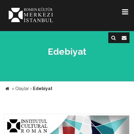
Edebiyat
»
Olaylar
›
Edebiyat