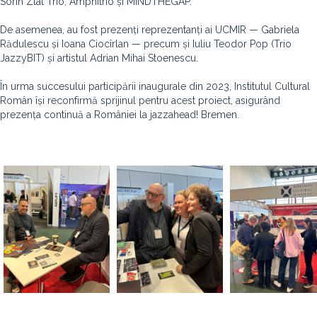
Sorin Zlat Trio, Amphitrio și MINDTHEGAP.
De asemenea, au fost prezenți reprezentanți ai UCMIR — Gabriela
Rădulescu și Ioana Ciocîrlan — precum și Iuliu Teodor Pop (Trio
JazzyBIT) și artistul Adrian Mihai Stoenescu.
În urma succesului participării inaugurale din 2023, Institutul Cultural
Român își reconfirmă sprijinul pentru acest proiect, asigurând
prezența continuă a României la jazzahead! Bremen.