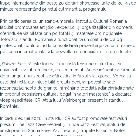
trupe internaționale din peste 20 de țări, showcase-urile de 30–45 de
minute reprezentând punctul culminant al programului.
Prin participarea cu un stand-umbrelă, Institutul Cultural Român a
facilitat promovarea artiștilor, experților și organizațiilor din domeniu,
oferindu-le vizibilitate prin portofolii și materiale promoționale.
Totodată, standul României a funcționat ca un spațiu de dialog
profesional, contribuind la consolidarea prezenței jazzului românesc
pe scena internațională și la dezvoltarea conexiunilor interculturale.
„
Pulse
’
n Jazz
trăiește tocmai în această tensiune dintre local și
universal. Jazzul românesc, cu sedimentul său de influențe acumulat
de-a lungul unui secol, se află astăzi în fluxul vital global. Vocea sa
este distinctă, dar inteligibilă pretutindeni, iar poveștile sale
rezoneazădincolo de granițe, rămânând totodată adâncînrădăcinate
în propriul ecosistem cultural, bogat în valori moștenite”, a declarat
vicepreşedintele ICR, Attila Iuliu Weinberger, prezent în standul
României.
În cadrul ediției 2026, în standul ICR au fost promovate festivaluri
precum The Jazz Cave Festival și Tulipe Jazz Festival, alături de
artiști precum Sorina Enea, A-C Leonte și trupele Essential Notes,