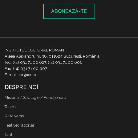
ABONEAZĂ-TE
INSTITUTUL CULTURAL ROMÂN
Aleea Alexandru nr. 38, 011824 București, România
Tel.: (+4) 031 71 00 627, (+4) 031 71 00 606
Fax: (+4) 031 71 00 607
E-mail: icr@icr.ro
DESPRE NOI
Misiune / Strategie / Funcţionare
Takım
RKM yapısı
Faaliyet raporları
Tarihi