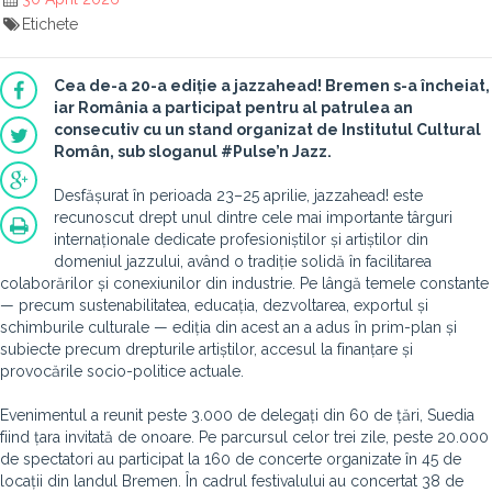
Etichete
Cea de-a 20-a ediție a jazzahead! Bremen s-a încheiat,
iar România a participat pentru al patrulea an
consecutiv cu un stand organizat de Institutul Cultural
Român, sub sloganul #Pulse’n Jazz.
Desfășurat în perioada 23–25 aprilie, jazzahead! este
recunoscut drept unul dintre cele mai importante târguri
internaționale dedicate profesioniștilor și artiștilor din
domeniul jazzului, având o tradiție solidă în facilitarea
colaborărilor și conexiunilor din industrie. Pe lângă temele constante
— precum sustenabilitatea, educația, dezvoltarea, exportul și
schimburile culturale — ediția din acest an a adus în prim-plan și
subiecte precum drepturile artiștilor, accesul la finanțare și
provocările socio-politice actuale.
Evenimentul a reunit peste 3.000 de delegați din 60 de țări, Suedia
fiind țara invitată de onoare. Pe parcursul celor trei zile, peste 20.000
de spectatori au participat la 160 de concerte organizate în 45 de
locații din landul Bremen. În cadrul festivalului au concertat 38 de