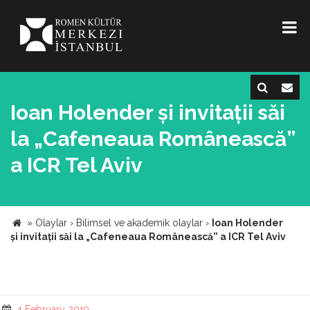
Ioan Holender și invitații săi
la „Cafeneaua Românească”
a ICR Tel Aviv
»
Olaylar
›
Bilimsel ve akademik olaylar
›
Ioan Holender
și invitații săi la „Cafeneaua Românească” a ICR Tel Aviv
4 February 2019