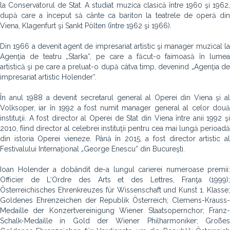
la Conservatorul de Stat. A studiat muzica clasică între 1960 şi 1962,
după care a început să cânte ca bariton la teatrele de operă din
Viena, Klagenfurt şi Sankt Pölten (între 1962 şi 1966).
Din 1966 a devenit agent de impresariat artistic şi manager muzical la
Agenţia de teatru „Starka“, pe care a făcut-o faimoasă în lumea
artistică şi pe care a preluat-o după câtva timp, devenind „Agenţia de
impresariat artistic Holender“.
În anul 1988 a devenit secretarul general al Operei din Viena şi al
Volksoper, iar în 1992 a fost numit manager general al celor două
instituţii. A fost director al Operei de Stat din Viena între anii 1992 şi
2010, fiind director al celebrei instituţii pentru cea mai lungă perioadă
din istoria Operei vieneze. Până în 2015, a fost director artistic al
Festivalului Internaţional „George Enescu“ din Bucureşti.
Ioan Holender a dobândit de-a lungul carierei numeroase premii:
Officier de L‘Ordre des Arts et des Lettres, Franţa (1999);
Österreichisches Ehrenkreuzes für Wissenschaft und Kunst 1. Klasse;
Goldenes Ehrenzeichen der Republik Österreich; Clemens-Krauss-
Medaille der Konzertvereinigung Wiener Staatsopernchor; Franz-
Schalk-Medaille in Gold der Wiener Philharmoniker; Großes