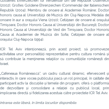
Goldenes Ehrenzeichen für Verdienste um die Republik Österreich
(2002); Großes Goldene Ehrenzeichen (Commenda) der Italienischen
Republik (2004); Membru de onoare al Academiei Române; Doctor
honoris causa al Universităţii de Muzică din Cluj-Napoca; Medalia de
onoare în aur a oraşului Viena (2010); Cetăţean de onoare al oraşului
Timişoara; Doctor Honoris Causa al Universităţii din Bucureşti; Doctor
Honoris Causa al Universităţii de Vest din Timişoara; Doctor Honoris
Causa al Academiei de Muzică din Sofia; Cetăţean de onoare al
oraşului Cluj-Napoca (1994).
ICR Tel Aviv intenționează, prin acest proiect, să promoveze
activitatea unor personalități reprezentative pentru cultura română și
să contribuie la menţinerea relaţiilor cu comunitățile românești din
Israel.
„Cafeneaua Românească”, un cadru cultural dinamic, efervescent și
interactiv, în care vocea publicului joacă un rol principal, în calitate de
participant activ la discuțiile și temele din program, oferă o platformă
de dezvoltare și consolidare a relației cu publicul local, prin
implicarea directă și fidelizarea acestuia către proiectele ICR Tel Aviv.
Intrarea este liberă, în limita locurilor disponibile.