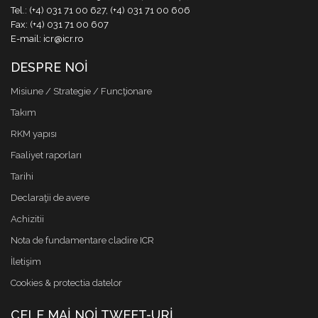
Tel.: (+4) 031 71 00 627, (+4) 031 71 00 606
Fax: (+4) 031 71 00 607
E-mail: icr@icr.ro
DESPRE NOI
Misiune / Strategie / Funcţionare
Takım
RKM yapısı
Faaliyet raporları
Tarihi
Declaraţii de avere
Achizitii
Nota de fundamentare cladire ICR
İletişim
Cookies & protectia datelor
CELE MAI NOI TWEET-URI