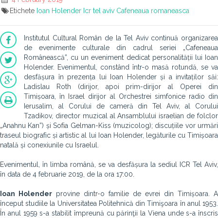
Etichete
Ioan Holender
Icr tel aviv
Cafeneaua romaneasca
Institutul Cultural Român de la Tel Aviv continuă organizarea
de evenimente culturale din cadrul seriei „Cafeneaua
Românească”, cu un eveniment dedicat personalității lui Ioan
Holender. Evenimentul, constând într-o masă rotundă, se va
desfășura în prezența lui Ioan Holender și a invitaților săi:
Ladislau Roth (dirijor, apoi prim-dirijor al Operei din
Timișoara, în Israel dirijor al Orchestrei simfonice radio din
Ierusalim, al Corului de cameră din Tel Aviv, al Corului
Tzadikov, director muzical al Ansamblului israelian de folclor
„Anahnu Kan”) și Sofia Gelman-Kiss (muzicolog); discuțiile vor urmări
traseul biografic și artistic al lui Ioan Holender, legăturile cu Timișoara
natală și conexiunile cu Israelul.
Evenimentul, în limba română, se va desfășura la sediul ICR Tel Aviv,
în data de 4 februarie 2019, de la ora 17:00.
Ioan Holender
provine dintr-o familie de evrei din Timișoara. A
început studiile la Universitatea Politehnică din Timişoara în anul 1953.
În anul 1959 s-a stabilit împreună cu părinţii la Viena unde s-a înscris