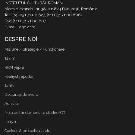
INSTITUTUL CULTURAL ROMÂN
Aleea Alexandru nr. 38, 011824 București, România
Tel.: (+4) 031 71 00 627, (+4) 031 71 00 606
Fax: (+4) 031 71 00 607
E-mail: icr@icr.ro
DESPRE NOI
Misiune / Strategie / Funcţionare
Takım
RKM yapısı
Faaliyet raporları
Tarihi
Declaraţii de avere
Achizitii
Nota de fundamentare cladire ICR
İletişim
Cookies & protectia datelor