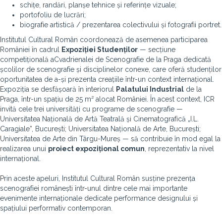
schițe, randări, planșe tehnice și referințe vizuale;
portofoliu de lucrări;
biografie artistică / prezentarea colectivului și fotografii portret.
Institutul Cultural Român coordonează de asemenea participarea
României în cadrul
Expoziției Studenților
— secțiune
competițională aCvadrienalei de Scenografie de la Praga dedicată
școlilor de scenografie și disciplinelor conexe, care oferă studenților
oportunitatea de a-și prezenta creațiile într-un context internațional.
Expoziția se desfășoară în interiorul
Palatului Industrial
de la
Praga, într-un spațiu de 25 m² alocat României. În acest context, ICR
invită cele trei universități cu programe de scenografie —
Universitatea Națională de Artă Teatrală și Cinematografică „I.L.
Caragiale”, București; Universitatea Națională de Arte, București;
Universitatea de Arte din Târgu-Mureș — să contribuie în mod egal la
realizarea unui
proiect expozițional comun
, reprezentativ la nivel
internațional.
Prin aceste apeluri, Institutul Cultural Român susține prezența
scenografiei românești într-unul dintre cele mai importante
evenimente internaționale dedicate performance designului și
spațiului performativ contemporan.