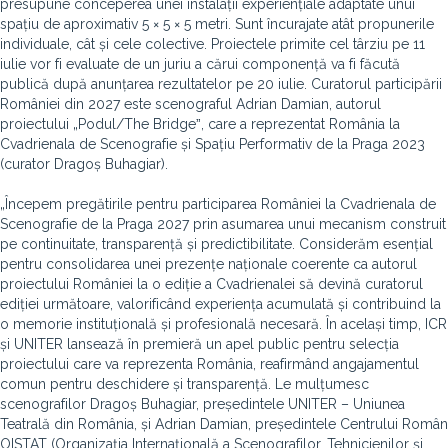
presupune conceperea unei instalații experiențiale adaptate unui
spațiu de aproximativ 5 × 5 × 5 metri. Sunt încurajate atât propunerile
individuale, cât și cele colective. Proiectele primite cel târziu pe 11
iulie vor fi evaluate de un juriu a cărui componență va fi făcută
publică după anunțarea rezultatelor pe 20 iulie. Curatorul participării
României din 2027 este scenograful Adrian Damian, autorul
proiectului „Podul/The Bridgeˮ, care a reprezentat România la
Cvadrienala de Scenografie și Spațiu Performativ de la Praga 2023
(curator Dragoș Buhagiar).
„Începem pregătirile pentru participarea României la Cvadrienala de
Scenografie de la Praga 2027 prin asumarea unui mecanism construit
pe continuitate, transparență și predictibilitate. Considerăm esențial
pentru consolidarea unei prezențe naționale coerente ca autorul
proiectului României la o ediție a Cvadrienalei să devină curatorul
ediției următoare, valorificând experiența acumulată și contribuind la
o memorie instituțională și profesională necesară. În același timp, ICR
și UNITER lansează în premieră un apel public pentru selecția
proiectului care va reprezenta România, reafirmând angajamentul
comun pentru deschidere și transparență. Le mulțumesc
scenografilor Dragoș Buhagiar, președintele UNITER – Uniunea
Teatrală din România, și Adrian Damian, președintele Centrului Român
OISTAT (Organizația Internațională a Scenografilor, Tehnicienilor și