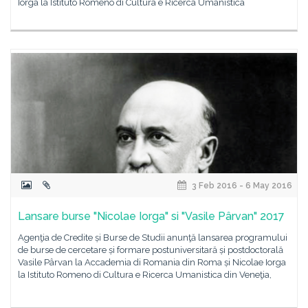
Iorga la Istituto Romeno di Cultura e Ricerca Umanistica
3 Feb 2016 - 6 May 2016
Lansare burse "Nicolae Iorga" si "Vasile Pârvan" 2017
Agenţia de Credite și Burse de Studii anunţă lansarea programului
de burse de cercetare și formare postuniversitară și postdoctorală
Vasile Pârvan la Accademia di Romania din Roma și Nicolae Iorga
la Istituto Romeno di Cultura e Ricerca Umanistica din Veneţia,