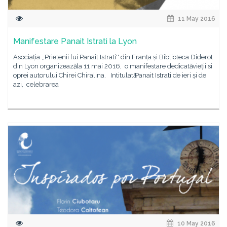
11 May 2016
Manifestare Panait Istrati la Lyon
Asociaṭia ,,Prietenii lui Panait Istrati'' din Franṭa ṣi Biblioteca Diderot
din Lyon organizeazӑ, la 11 mai 2016, o manifestare dedicatӑ vieṭii si
oprei autorului Chirei Chiralina. Intitulatӑ Panait Istrati de ieri ṣi de
azi, celebrarea
10 May 2016