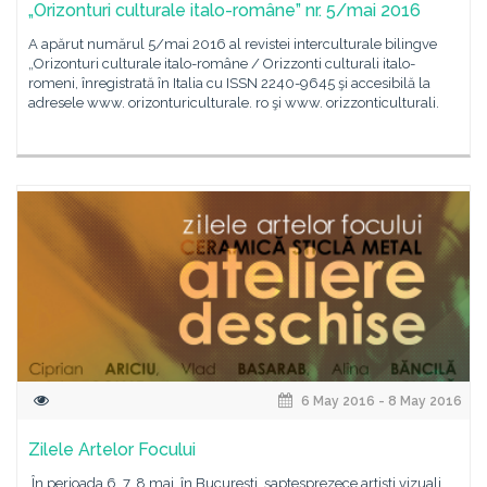
„Orizonturi culturale italo-române” nr. 5/mai 2016
A apărut numărul 5/mai 2016 al revistei interculturale bilingve
„Orizonturi culturale italo-române / Orizzonti culturali italo-
romeni, înregistrată în Italia cu ISSN 2240-9645 şi accesibilă la
adresele www. orizonturiculturale. ro şi www. orizzonticulturali.
6 May 2016 - 8 May 2016
Zilele Artelor Focului
În perioada 6, 7, 8 mai, în București, șaptesprezece artiști vizuali