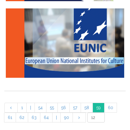
1
|
54
55
56
57
58
59
60
61
62
63
64
|
90