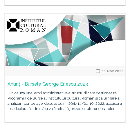
11 Nov 2022
Anunț - Bursele George Enescu 2023
Din cauza unei erori administrative a structurii care gestionează
Programul de Burse al Institutului Cultural Român și ca urmare a
analizării contestației depuse cu nr. 294/14/21. 10. 2022, aceasta a
fost declarată admisă și va fi reluată jurizarea tuturor dosarelor