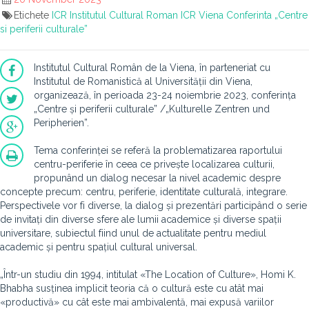
Etichete
ICR
Institutul Cultural Roman
ICR Viena
Conferinta „Centre
si periferii culturale”
Institutul Cultural Român de la Viena, în parteneriat cu
Institutul de Romanistică al Universității din Viena,
organizează, în perioada 23-24 noiembrie 2023, conferința
„Centre și periferii culturale” /„Kulturelle Zentren und
Peripherien”.
Tema conferinței se referă la problematizarea raportului
centru-periferie în ceea ce privește localizarea culturii,
propunând un dialog necesar la nivel academic despre
concepte precum: centru, periferie, identitate culturală, integrare.
Perspectivele vor fi diverse, la dialog și prezentări participând o serie
de invitați din diverse sfere ale lumii academice și diverse spații
universitare, subiectul fiind unul de actualitate pentru mediul
academic și pentru spațiul cultural universal.
„Într-un studiu din 1994, intitulat «The Location of Culture», Homi K.
Bhabha susținea implicit teoria că o cultură este cu atât mai
«productivă» cu cât este mai ambivalentă, mai expusă variilor