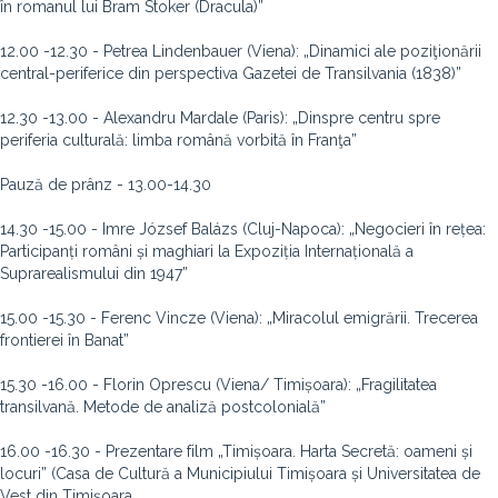
în romanul lui Bram Stoker (Dracula)”
12.00 -12.30 - Petrea Lindenbauer (Viena): „Dinamici ale poziţionării
central-periferice din perspectiva Gazetei de Transilvania (1838)”
12.30 -13.00 - Alexandru Mardale (Paris): „Dinspre centru spre
periferia culturală: limba română vorbită în Franţa”
Pauză de prânz - 13.00-14.30
14.30 -15.00 - Imre József Balázs (Cluj-Napoca): „Negocieri în rețea:
Participanți români și maghiari la Expoziția Internațională a
Suprarealismului din 1947”
15.00 -15.30 - Ferenc Vincze (Viena): „Miracolul emigrării. Trecerea
frontierei în Banat”
15.30 -16.00 - Florin Oprescu (Viena/ Timișoara): „Fragilitatea
transilvană. Metode de analiză postcolonială”
16.00 -16.30 - Prezentare film „Timișoara. Harta Secretă: oameni și
locuri” (Casa de Cultură a Municipiului Timișoara și Universitatea de
Vest din Timișoara