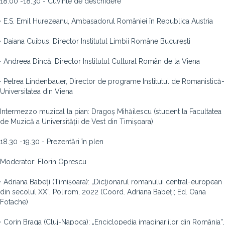
18.00 -18.30 - Cuvinte de deschidere
· E.S. Emil Hurezeanu, Ambasadorul României în Republica Austria
· Daiana Cuibus, Director Institutul Limbii Române București
· Andreea Dincă, Director Institutul Cultural Român de la Viena
· Petrea Lindenbauer, Director de programe Institutul de Romanistică-
Universitatea din Viena
Intermezzo muzical la pian: Dragoș Mihăilescu (student la Facultatea
de Muzică a Universității de Vest din Timișoara)
18.30 -19.30 - Prezentări în plen
Moderator: Florin Oprescu
· Adriana Babeți (Timișoara): „Dicţionarul romanului central-european
din secolul XX”, Polirom, 2022 (Coord. Adriana Babeți; Ed. Oana
Fotache)
· Corin Braga (Cluj-Napoca): „Enciclopedia imaginariilor din România”,