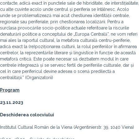
contacte, adică exact în punctele sale de hibriditate, de interstițialitate,
cu alte cuvinte acolo unde centrul și periferia se întâlnesc. Acolo
unde se problematizează mai acut chestiunea identității centrale,
regionale sau periferiale, prin chestionarea localizării. Pentru a
surclasa provocările socio-politice actuale referitoare la riscurile
denaturării politice a conceptului de „Europa Centrală”, ne vom referi
mai ales la raportul cultural, la metafora culturală centru-periferie,
adică exact la (re)poziționarea culturii, la rolul periferiilor în afirmarea
centrelor, la reprezentările literare și lingvistice în funcție de această
metaforă critică. Este poate necesar să dezbatem modul în care
centrele integrează și se servesc fertil de periferiile culturale, dar și
cel în care perifericul devine adesea o scenă predilectă a
centralității.” (Organizatorii)
Program
23.11.2023
Deschiderea colocviului
Institutul Cultural Român de la Viena (Argentinierstr. 39, 1040 Viena)