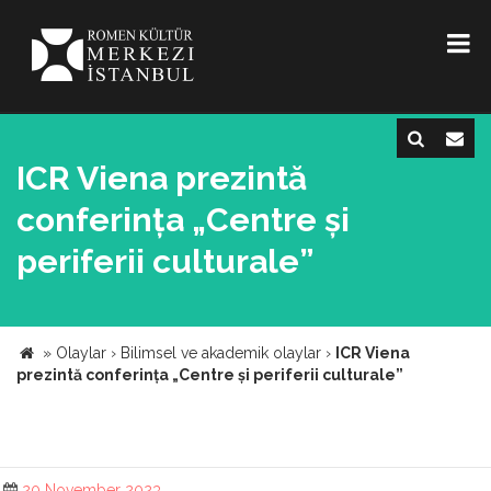
ICR Viena prezintă
conferința „Centre și
periferii culturale”
»
Olaylar
›
Bilimsel ve akademik olaylar
›
ICR Viena
prezintă conferința „Centre și periferii culturale”
20 November 2023