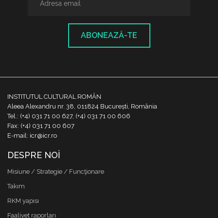
ABONEAZĂ-TE
INSTITUTUL CULTURAL ROMÂN
Aleea Alexandru nr. 38, 011824 București, România
Tel.: (+4) 031 71 00 627, (+4) 031 71 00 606
Fax: (+4) 031 71 00 607
E-mail: icr@icr.ro
DESPRE NOI
Misiune / Strategie / Funcţionare
Takım
RKM yapısı
Faaliyet raporları