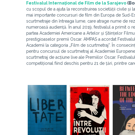
Festivalul Internațional de Film de la Sarajevo
(Bo
cu scopul de a ajuta la reconstruirea societății civile și 
mai importante concursuri de film din Europa de Sud-Est. 
scurtmetraje din întreaga lume, care atrage nume de rezo
numeroasă audiență. În anul 2019, festivalul a primit o r
partea Academiei Americane a Artelor și Științelor Filmul
prestigioaselor premii Oscar. AMPAS a acordat Festivalului
Academii la categoria „Film de scurtmetraj”. În consecin
pentru concursul de scurtmetraj al Academiei Europene d
scurtmetraj de acțiune live ale Premiilor Oscar. Festival
competițional fiind deschis pentru 21 de țări, printre ca