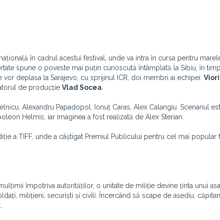
națională în cadrul acestui festival, unde va intra în cursa pentru marel
bertate spune o poveste mai puțin cunoscută întâmplată la Sibiu, în tim
 vor deplasa la Sarajevo, cu sprijinul ICR, doi membri ai echipei:
Vior
atorul de producție
Vlad Socea
.
ostelnicu, Alexandru Papadopol, Ionuț Caras, Alex Calangiu. Scenariul es
leon Helmis, iar imaginea a fost realizată de Alex Sterian.
diție a TIFF, unde a câștigat Premiul Publicului pentru cel mai popular 
țimii împotriva autorităților, o unitate de miliție devine ținta unui asa
ți, milițieni, securiști și civili. Încercând să scape de asediu, căpita
.