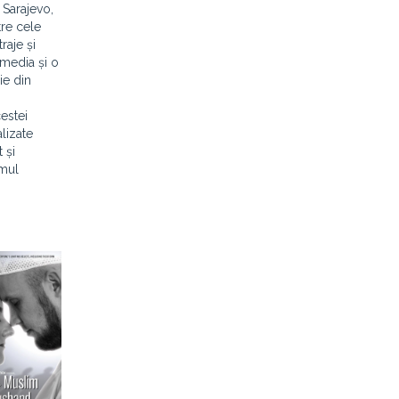
 Sarajevo,
tre cele
raje și
-media și o
ie din
estei
lizate
 și
amul