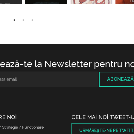
ază-te la Newsletter pentru no
ABONEAZĂ
RE NOI
CELE MAI NOI TWEET-U
/ Strategie / Funcţionare
URMĂREŞTE-NE PE TWITT