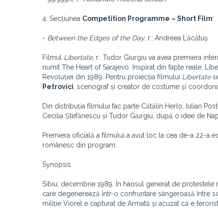
4. Secțiunea
Competition Programme – Short Film
:
-
Between the Edges of the Day
, r.: Andreea Lăcătuș
Filmul
Libertate
, r.: Tudor Giurgiu va avea premiera inter
numit The Heart of Sarajevo. Inspirat din fapte reale, Li
Revoluției din 1989. Pentru proiecția filmului
Libertate
se
Petrovici
, scenograf și creator de costume și coordon
Din distribuția filmului fac parte Cătălin Herlo, Iulian P
Cecilia Ștefănescu și Tudor Giurgiu, după o idee de Napo
Premiera oficială a filmului a avut loc la cea de-a 22-a e
românesc din program.
Synopsis
Sibiu, decembrie 1989. În haosul generat de protestele mul
care degenerează într-o confruntare sângeroasă între solda
miliție Viorel e capturat de Armată și acuzat că e terorist