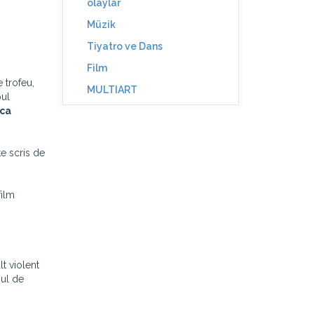
olaylar
Müzik
Tiyatro ve Dans
Film
e trofeu,
MULTIART
pul
ica
te scris de
film
lt violent
nul de