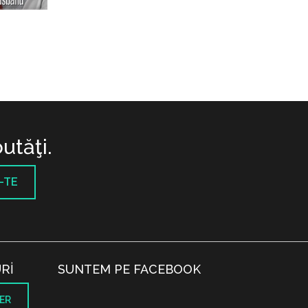
utăţi.
-TE
RI
SUNTEM PE FACEBOOK
ER