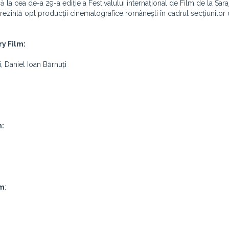
 la cea de-a 29-a ediție a Festivalului internațional de Film de la Sara
rezintă opt producţii cinematografice româneşti în cadrul secţiunilor
y Film:
i, Daniel Ioan Bărnuți
m:
lm
: