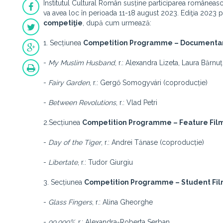
Institutul Cultural Român susține participarea românească
va avea loc în perioada 11-18 august 2023. Ediţia 2023 p
competiţie
, după cum urmează:
1. Secțiunea
Competition Programme – Documentar
-
My Muslim Husband
, r.: Alexandra Lizeta, Laura Bărnuț
-
Fairy Garden
, r.: Gergő Somogyvári (coproducție)
-
Between Revolutions
, r.: Vlad Petri
2.Secțiunea
Competition Programme – Feature Fil
-
Day of the Tiger
, r.: Andrei Tănase (coproducție)
-
Libertate
, r.: Tudor Giurgiu
3. Secțiunea
Competition Programme – Student Fi
-
Glass Fingers
, r.: Alina Gheorghe
-
99.999%
, r.: Alexandra-Roberta Serban