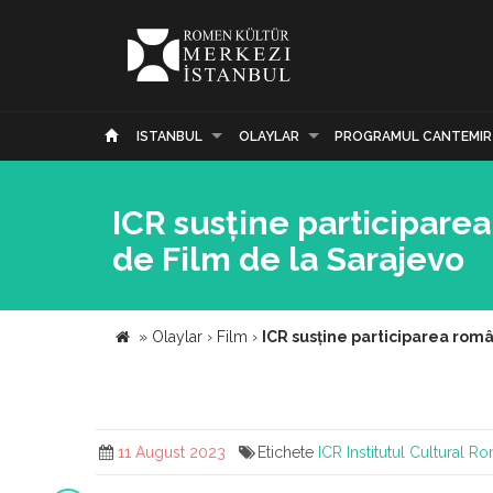
ISTANBUL
OLAYLAR
PROGRAMUL CANTEMIR
ICR susține participarea
de Film de la Sarajevo
»
Olaylar
›
Film
›
ICR susține participarea româ
11 August 2023
Etichete
ICR
Institutul Cultural R