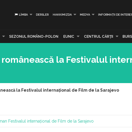
LIMBA
DERSLER
HAKKIMIZDA
MEDYA
INFORMAȚII DE INTERE
SEZONUL ROMÂNO-POLON
EUNIC
CENTRUL CĂRŢII
BURS
 românească la Festivalul inter
nească la Festivalul internațional de Film de la Sarajevo
oman
Festivalul internațional de Film de la Sarajevo