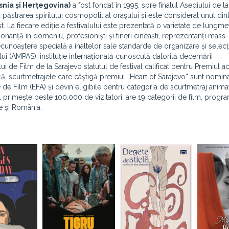
snia și Herțegovina)
a fost fondat în 1995, spre finalul Asediului de la
la păstrarea spiritului cosmopolit al orașului și este considerat unul din
La fiecare ediție a festivalului este prezentată o varietate de lungmet
nanță în domeniu, profesioniști și tineri cineaști, reprezentanți mass
ecunoaștere specială a înaltelor sale standarde de organizare și selecț
ui (AMPAS), instituție internațională cunoscută datorită decernării
 de Film de la Sarajevo statutul de festival calificat pentru Premiul ac
ță, scurtmetrajele care câștigă premiul „Heart of Sarajevo” sunt nomina
e Film (EFA) și devin eligibile pentru categoria de scurtmetraj animat
ul primește peste 100.000 de vizitatori, are 19 categorii de film, progr
re și România.