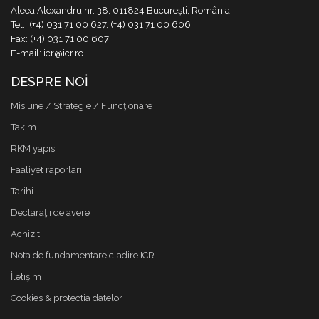
Aleea Alexandru nr. 38, 011824 București, România
Tel.: (+4) 031 71 00 627, (+4) 031 71 00 606
Fax: (+4) 031 71 00 607
E-mail: icr@icr.ro
DESPRE NOI
Misiune / Strategie / Funcţionare
Takım
RKM yapısı
Faaliyet raporları
Tarihi
Declaraţii de avere
Achizitii
Nota de fundamentare cladire ICR
İletişim
Cookies & protectia datelor