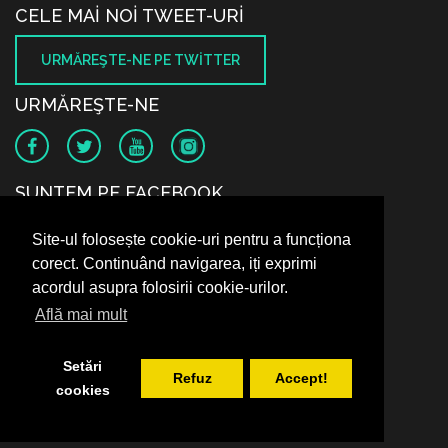
CELE MAI NOI TWEET-URI
URMĂREŞTE-NE PE TWITTER
URMĂREŞTE-NE
SUNTEM PE FACEBOOK
Site-ul folosește cookie-uri pentru a funcționa
corect. Continuând navigarea, iți exprimi
acordul asupra folosirii cookie-urilor.
Află mai mult
Setări
Refuz
Accept!
cookies