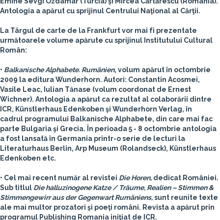
Emine Sevgi Özdamar
(Turcia) şi
Mircea Cărtărescu
(România).
Antologia a apărut cu sprijinul
Centrului Naţional al Cărţii
.
La Târgul de carte de la Frankfurt vor mai fi prezentate
următoarele volume apărute cu sprijinul Institutului Cultural
Român:
•
Balkanische Alphabete. Rumänien
, volum apărut în octombrie
2009 la editura Wunderhorn. Autori: Constantin Acosmei,
Vasile Leac, Iulian Tănase (volum coordonat de Ernest
Wichner). Antologia a apărut ca rezultat al colaborării dintre
ICR, Künstlerhaus Edenkoben şi Wunderhorn Verlag, în
cadrul programului Balkanische Alphabete, din care mai fac
parte Bulgaria şi Grecia. În perioada 5 - 8 octombrie antologia
a fost lansată în Germania printr-o serie de lecturi la
Literaturhaus Berlin, Arp Museum (Rolandseck), Künstlerhaus
Edenkoben etc.
• Cel mai recent număr al revistei
Die Horen,
dedicat României.
Sub titlul
Die halluzinogene Katze / Träume, Realien – Stimmen &
Stimmengewirr aus der Gegenwart Rumäniens,
sunt reunite texte
ale mai multor prozatori şi poeţi români. Revista a apărut prin
programul Publishing Romania iniţiat de ICR.