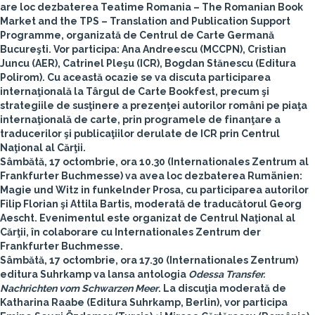
are loc dezbaterea
Teatime Romania – The Romanian Book
Market and the TPS – Translation and Publication Support
Programme
, organizată de
Centrul de Carte Germană
Bucureşti
. Vor participa:
Ana Andreescu
(MCCPN),
Cristian
Juncu
(AER),
Catrinel Pleşu
(ICR),
Bogdan Stănescu
(Editura
Polirom). Cu această ocazie se va discuta participarea
internaţională la Târgul de Carte Bookfest, precum şi
strategiile de susţinere a prezenţei autorilor români pe piaţa
internaţională de carte, prin programele de finanţare a
traducerilor şi publicaţiilor derulate de ICR prin Centrul
Naţional al Cărţii.
Sâmbătă, 17 octombrie, ora 10.30 (Internationales Zentrum al
Frankfurter Buchmesse) va avea loc dezbaterea
Rumänien:
Magie und Witz in funkelnder Prosa
, cu participarea autorilor
Filip Florian
şi
Attila Bartis
, moderată de traducătorul
Georg
Aescht
. Evenimentul este organizat de
Centrul Naţional al
Cărţii
, în colaborare cu
Internationales Zentrum der
Frankfurter Buchmesse
.
Sâmbătă, 17 octombrie, ora 17.30 (Internationales Zentrum)
editura Suhrkamp va lansa antologia
Odessa Transfer.
Nachrichten vom Schwarzen Meer
. La discuţia moderată de
Katharina Raabe (Editura Suhrkamp, Berlin), vor participa