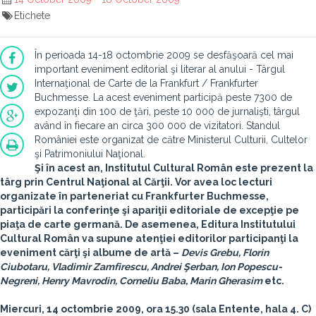
Etichete
În perioada 14-18 octombrie 2009 se desfăşoară cel mai
important eveniment editorial şi literar al anului - Târgul
Internaţional de Carte de la Frankfurt / Frankfurter
Buchmesse. La acest eveniment participă peste 7300 de
expozanţi din 100 de ţări, peste 10 000 de jurnalişti, târgul
având în fiecare an circa 300 000 de vizitatori. Standul
României este organizat de către Ministerul Culturii, Cultelor
şi Patrimoniului Naţional.
Şi în acest an, Institutul Cultural Român este prezent la
târg prin Centrul Naţional al Cărţii. Vor avea loc lecturi
organizate în parteneriat cu Frankfurter Buchmesse,
participări la conferinţe şi apariţii editoriale de excepţie pe
piaţa de carte germană. De asemenea, Editura Institutului
Cultural Român va supune atenţiei editorilor participanţi la
eveniment cărţi şi albume de artă –
Devis Grebu, Florin
Ciubotaru, Vladimir Zamfirescu, Andrei Şerban, Ion Popescu-
Negreni, Henry Mavrodin, Corneliu Baba, Marin Gherasim
etc.
Miercuri, 14 octombrie 2009, ora 15.30 (sala Entente, hala 4. C)