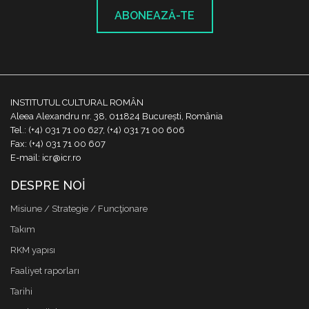
ABONEAZĂ-TE
INSTITUTUL CULTURAL ROMÂN
Aleea Alexandru nr. 38, 011824 București, România
Tel.: (+4) 031 71 00 627, (+4) 031 71 00 606
Fax: (+4) 031 71 00 607
E-mail: icr@icr.ro
DESPRE NOI
Misiune / Strategie / Funcţionare
Takım
RKM yapısı
Faaliyet raporları
Tarihi