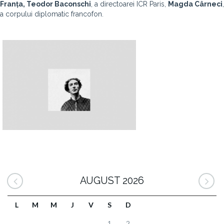
Franța,
Teodor Baconschi
, a directoarei ICR Paris,
Magda Cârneci
,
a corpului diplomatic francofon.
AUGUST 2026
L
M
M
J
V
S
D
1
2