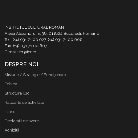
INSTITUTUL CULTURAL ROMÂN
Aleea Alexandru nr. 38, 011824 București, România
Tel.: (+4) 031 71 00 627, (+4) 031 71 00 606
Fax: (+4) 031 71 00 607
E-mail: icr@icr.ro
DESPRE NOI
Misiune / Strategie / Funcţionare
Echipa
Structura ICR
Rapoarte de activitate
Istoric
Declaraţii de avere
Achizitii