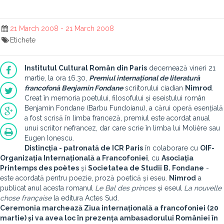
21 March 2008 - 21 March 2008
Etichete
Institutul Cultural Român din Paris
decernează vineri 21
martie, la ora 16.30,
Premiul internațional de literatură
francofonă Benjamin Fondane
scriitorului ciadian
Nimrod
.
Creat în memoria poetului, filosofului și eseistului român
Benjamin Fondane (Barbu Fundoianu), a cărui operă esențială
a fost scrisă în limba franceză, premiul este acordat anual
unui scriitor nefrancez, dar care scrie în limba lui Molière sau
Eugen Ionescu.
Distincția - patronată de
ICR Paris
în colaborare cu
OIF-
Organizația Internațională a Francofoniei
, cu
Asociația
Printemps des poètes
și
Societatea de Studii B. Fondane
-
este acordată pentru poezie, proză poetică și eseu.
Nimrod
a
publicat anul acesta romanul
Le Bal des princes
și eseul
La nouvelle
chose française
la editura Actes Sud.
Ceremonia marchează Ziua internațională a francofoniei (20
martie) și va avea loc în prezența ambasadorului României în