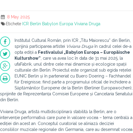
8 May 2025
Etichete
ICR Berlin
Babylon Europa
Viviana Druga
Institutul Cultural Român, prin ICR „Titu Maiorescu” din Berlin,
sprijină participarea artistei
Viviana Druga
în cadrul celei de-a
opta ediții a
Festivalului „Babylon Europa – Europäische
Kulturshow”
, care va avea loc în data de 31 mai 2025, la
ufaFabrik, unul dintre cele mai dinamice și ecologice spații
culturale din Berlin. Proiectul este organizat sub egida rețelei
EUNIC Berlin și în parteneriat cu Buero Doering – Fachhandel
für Ereignisse, fiind parte a programului oficial de închidere a
Săptămânilor Europene de la Berlin (Berliner Europawochen),
sprijinite de Reprezentanța Comisiei Europene și Cancelaria Senatului
din Berlin.
Viviana Druga, artistă multidisciplinară stabilită la Berlin, are o
intervenție performativă care pune în valoare vocea – tema centrală a
ediției din acest an. Conceptul curatorial se aliniază deciziei
consiliilor muzicale regionale din Germania, care au desemnat vocea