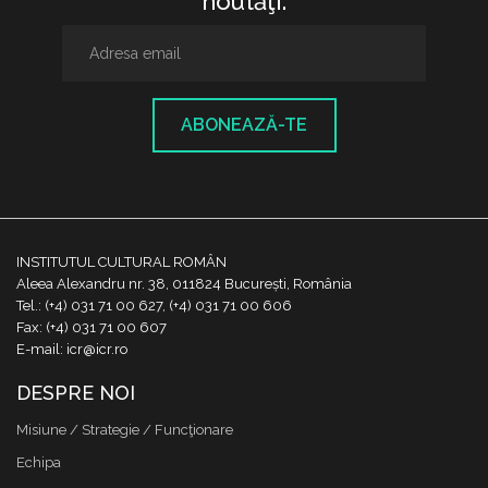
noutăţi.
ABONEAZĂ-TE
INSTITUTUL CULTURAL ROMÂN
Aleea Alexandru nr. 38, 011824 București, România
Tel.: (+4) 031 71 00 627, (+4) 031 71 00 606
Fax: (+4) 031 71 00 607
E-mail: icr@icr.ro
DESPRE NOI
Misiune / Strategie / Funcţionare
Echipa