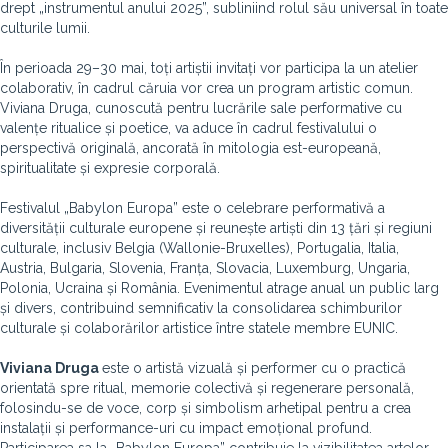
drept „instrumentul anului 2025”, subliniind rolul său universal în toate
culturile lumii.
În perioada 29–30 mai, toți artiștii invitați vor participa la un atelier
colaborativ, în cadrul căruia vor crea un program artistic comun.
Viviana Druga, cunoscută pentru lucrările sale performative cu
valențe ritualice și poetice, va aduce în cadrul festivalului o
perspectivă originală, ancorată în mitologia est-europeană,
spiritualitate și expresie corporală.
Festivalul „Babylon Europa” este o celebrare performativă a
diversității culturale europene și reunește artiști din 13 țări și regiuni
culturale, inclusiv Belgia (Wallonie-Bruxelles), Portugalia, Italia,
Austria, Bulgaria, Slovenia, Franța, Slovacia, Luxemburg, Ungaria,
Polonia, Ucraina și România. Evenimentul atrage anual un public larg
și divers, contribuind semnificativ la consolidarea schimburilor
culturale și colaborărilor artistice între statele membre EUNIC.
Viviana Druga
este o artistă vizuală și performer cu o practică
orientată spre ritual, memorie colectivă și regenerare personală,
folosindu-se de voce, corp și simbolism arhetipal pentru a crea
instalații și performance-uri cu impact emoțional profund.