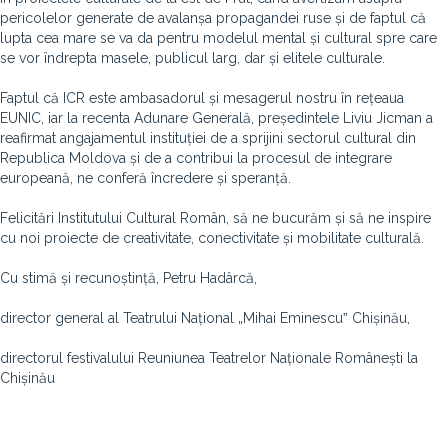
pericolelor generate de avalanșa propagandei ruse și de faptul că
lupta cea mare se va da pentru modelul mental și cultural spre care
se vor îndrepta masele, publicul larg, dar și elitele culturale.
Faptul că ICR este ambasadorul și mesagerul nostru în rețeaua
EUNIC, iar la recenta Adunare Generală, președintele Liviu Jicman a
reafirmat angajamentul instituției de a sprijini sectorul cultural din
Republica Moldova și de a contribui la procesul de integrare
europeană, ne conferă încredere și speranță.
Felicitări Institutului Cultural Român, să ne bucurăm și să ne inspire
cu noi proiecte de creativitate, conectivitate și mobilitate culturală.
Cu stimă și recunoștință, Petru Hadârcă,
director general al Teatrului Național „Mihai Eminescuˮ Chișinău,
directorul festivalului Reuniunea Teatrelor Naționale Românești la
Chișinău