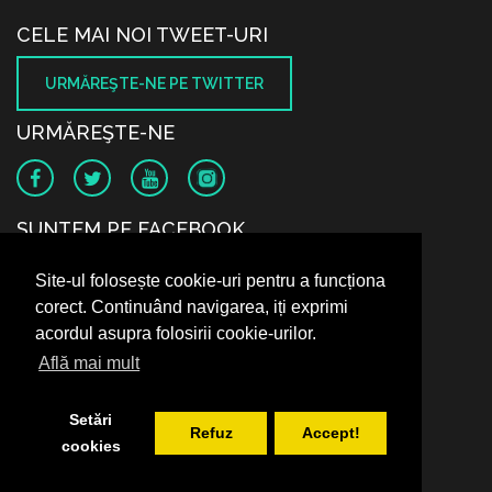
CELE MAI NOI TWEET-URI
URMĂREŞTE-NE PE TWITTER
URMĂREŞTE-NE
SUNTEM PE FACEBOOK
Site-ul folosește cookie-uri pentru a funcționa
corect. Continuând navigarea, iți exprimi
acordul asupra folosirii cookie-urilor.
Află mai mult
Setări
Refuz
Accept!
cookies