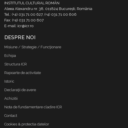
INSTITUTUL CULTURAL ROMÂN
Aleea Alexandru nr. 38, 011824 București, România
Tel.: (+4) 031 71 00 627, (+4) 031 71 00 606
Fax: (+4) 031 71 00 607
E-mail: icr@icr.ro
DESPRE NOI
Misiune / Strategie / Funcţionare
Echipa
Structura ICR
Rapoarte de activitate
Istoric
Declaraţii de avere
Achizitii
Nota de fundamentare cladire ICR
Contact
Cookies & protectia datelor