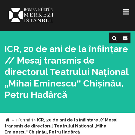
ICR, 20 de ani de la înființare
// Mesaj transmis de
directorul Teatrului Național
„Mihai Eminescuˮ Chișinău,
Petru Hadârcă
»
Informări
›
ICR, 20 de ani de la înființare // Mesaj
transmis de directorul Teatrului Național „Mihai
Eminescuˮ Chișinău, Petru Hadârcă