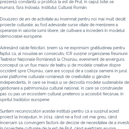
prezență constantă și prolifică la est de Prut, în capul listei se
numără, fără îndoială, Institutul Cultural Român.
Douăzeci de ani de activitate au însemnat pentru noi mai mult decât
proiecte culturale, au fost adevărate surse vitale de menținere a
speranței în valorile lumii libere, de cultivare a încrederii în modelul
democrației europene.
Adresând calde felicitări, ținem să ne exprimăm gratitudinea pentru
faptul că, al nouălea an consecutiv, ICR susține organizarea Reuniunii
Teatrelor Naționale Românești la Chișinău, eveniment de anvergură,
conceput ca un flux masiv de teatru și de modele creative dispre
occident spre Chișinău, care are scopul de a coaliza oamenii în jurul
unei platforme culturale românești de creativitate și gândire
independentă, în care se învață și se dezvoltă modele sustenabile de
gestionare a patrimoniului cultural național, în care se construiește
pas cu pas un ecosistem cultural prietenos și accesibil fiecăruia, în
spiritul tradițiilor europene.
Suntem recunoscători acestei instituții pentru că a susținut acest
proiect la începuturi, în 2014, când ne-a fost cel mai greu, când
încercam să convingem factorii de decizie de necesitatea de a investi
în proiectele culturale de la est de Prut, când avertizam asupra