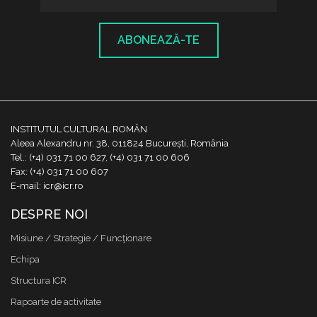
ABONEAZĂ-TE
INSTITUTUL CULTURAL ROMÂN
Aleea Alexandru nr. 38, 011824 București, România
Tel.: (+4) 031 71 00 627, (+4) 031 71 00 606
Fax: (+4) 031 71 00 607
E-mail: icr@icr.ro
DESPRE NOI
Misiune / Strategie / Funcţionare
Echipa
Structura ICR
Rapoarte de activitate