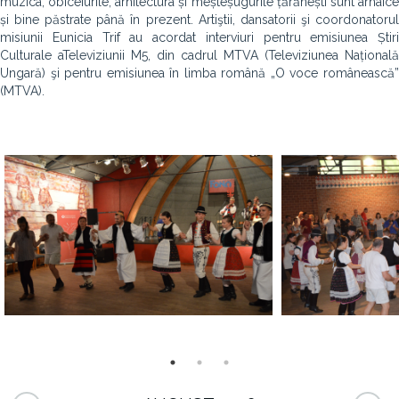
muzica, obiceiurile, arhitectura și meșteșugurile țărănești sunt arhaice
și bine păstrate până în prezent. Artiştii, dansatorii şi coordonatorul
misiunii Eunicia Trif au acordat interviuri pentru emisiunea Știri
Culturale aTeleviziunii M5, din cadrul MTVA (Televiziunea Națională
Ungară) şi pentru emisiunea în limba română „O voce românească”
(MTVA).