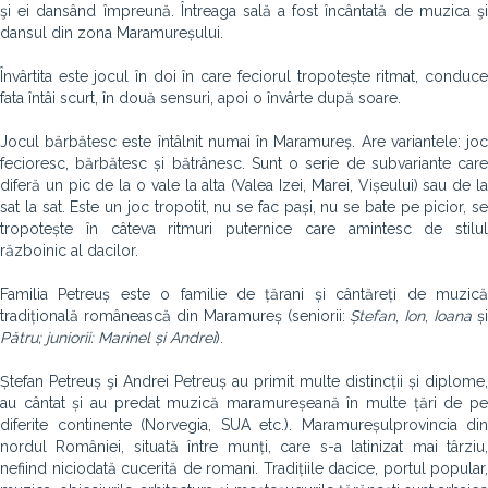
şi ei dansând împreună. Întreaga sală a fost încântată de muzica şi
dansul din zona Maramureșului.
Învârtita este jocul în doi în care feciorul tropotește ritmat, conduce
fata întâi scurt, în două sensuri, apoi o învârte după soare.
Jocul bărbătesc este întâlnit numai în Maramureș. Are variantele: joc
fecioresc, bărbătesc și bătrânesc. Sunt o serie de subvariante care
diferă un pic de la o vale la alta (Valea Izei, Marei, Vișeului) sau de la
sat la sat. Este un joc tropotit, nu se fac pași, nu se bate pe picior, se
tropotește în câteva ritmuri puternice care amintesc de stilul
războinic al dacilor.
Familia Petreuș
este o familie de țărani și cântăreți de muzic
tradițională românească din Maramureș (seniorii:
Ștefan
,
Ion
,
Ioana
și
Pătru; juniorii: Marinel și Andrei
).
Ștefan Petreuș şi Andrei Petreuș au primit multe distincții și diplome,
au cântat și au predat muzică maramureșeană în multe țări de pe
diferite continente (Norvegia, SUA etc.). Maramureșulprovincia din
nordul României, situată între munți, care s-a latinizat mai târziu,
nefiind niciodată cucerită de romani. Tradițiile dacice, portul popular,