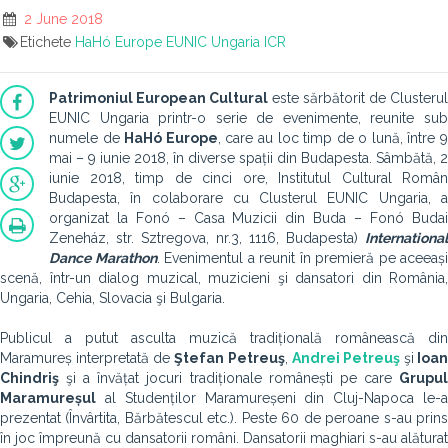
2 June 2018
Etichete
HaHó Europe
EUNIC Ungaria
ICR
Patrimoniul European Cultural
este sărbătorit de Clusterul
EUNIC Ungaria printr-o serie de evenimente, reunite sub
numele de
HaHó Europe
, care au loc timp de o lună, între 
mai – 9 iunie 2018, în diverse spații din Budapesta. Sâmbătă, 2
iunie 2018, timp de cinci ore, Institutul Cultural Român
Budapesta, în colaborare cu Clusterul EUNIC Ungaria, a
organizat la Fonó – Casa Muzicii din Buda – Fonó Budai
Zeneház, str. Sztregova, nr.3, 1116, Budapesta)
International
Dance Marathon
. Evenimentul a reunit în premieră pe aceeași
scenă, într-un dialog muzical, muzicieni şi dansatori din România,
Ungaria, Cehia, Slovacia şi Bulgaria.
Publicul a putut asculta muzică tradițională românească din
Maramureș interpretată de
Ştefan Petreuş
,
Andrei Petreuş
şi
Ioan
Chindriş
şi a învățat jocuri tradiționale românești pe care
Grupul
Maramureșul
al Studenților Maramureșeni din Cluj-Napoca le-a
prezentat (Învârtita, Bărbătescul etc.). Peste 60 de peroane s-au prins
în joc împreună cu dansatorii români. Dansatorii maghiari s-au alăturat