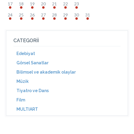
17
18
19
20
21
22
23
24
25
26
27
28
29
30
31
CATEGORII
Edebiyat
Görsel Sanatlar
Bilimsel ve akademik olaylar
Müzik
Tiyatro ve Dans
Film
MULTIART