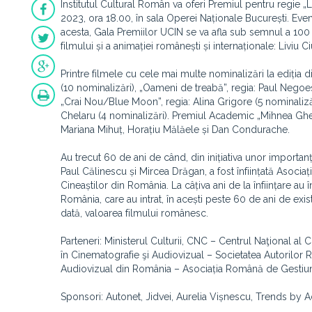
Institutul Cultural Român va oferi Premiul pentru regie „
2023, ora 18.00, în sala Operei Naționale București. Ev
acesta, Gala Premiilor UCIN se va afla sub semnul a 100 d
filmului și a animației românești și internaționale: Liviu
Printre filmele cu cele mai multe nominalizări la ediția
(10 nominalizări), „Oameni de treabă”, regia: Paul Negoes
„Crai Nou/Blue Moon”, regia: Alina Grigore (5 nominalizăr
Chelaru (4 nominalizări). Premiul Academic „Mihnea Gheorg
Mariana Mihuț, Horațiu Mălăele și Dan Condurache.
Au trecut 60 de ani de când, din inițiativa unor importan
Paul Călinescu și Mircea Drăgan, a fost înființată Asocia
Cineaștilor din România. La câțiva ani de la înființare au
România, care au intrat, în acești peste 60 de ani de exis
dată, valoarea filmului românesc.
Parteneri: Ministerul Culturii, CNC – Centrul Naţional al
în Cinematografie şi Audiovizual – Societatea Autorilo
Audiovizual din România – Asociația Română de Gestiun
Sponsori: Autonet, Jidvei, Aurelia Vișnescu, Trends by 