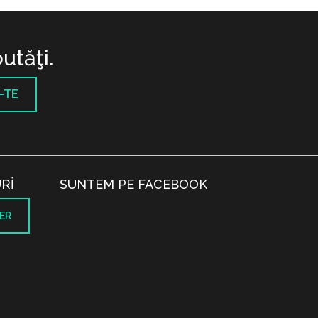
utăţi.
-TE
RI
SUNTEM PE FACEBOOK
ER