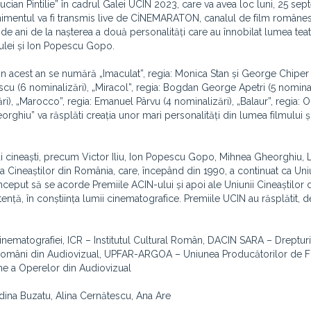
Lucian Pintilie” în cadrul Galei UCIN 2023, care va avea loc luni, 25 se
enimentul va fi transmis live de CİNEMARATON, canalul de film române
e ani de la nașterea a două personalități care au înnobilat lumea teatr
 Ciulei și Ion Popescu Gopo.
 din acest an se numără „Imaculat”, regia: Monica Stan și George Chiper
cu (6 nominalizări), „Miracol”, regia: Bogdan George Apetri (5 nominal
i), „Marocco”, regia: Emanuel Pârvu (4 nominalizări), „Balaur”, regia: O
hiu” va răsplăti creația unor mari personalități din lumea filmului și 
ți cineaști, precum Victor Iliu, Ion Popescu Gopo, Mihnea Gheorghiu, Li
ția Cineaștilor din România, care, începând din 1990, a continuat ca Un
 început să se acorde Premiile ACIN-ului și apoi ale Uniunii Cineaștilor 
tență, în conștiința lumii cinematografice. Premiile UCIN au răsplătit, d
 Cinematografiei, ICR – Institutul Cultural Român, DACIN SARA – Dreptur
r Români din Audiovizual, UPFAR-ARGOA – Uniunea Producătorilor de Fi
e a Operelor din Audiovizual
Adina Buzatu, Alina Cernătescu, Ana Are