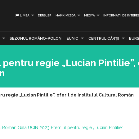
LIMBA
DERSLER
HAKKIMIZDA
MEDYA
INFORMAȚII DE INTERE
SEZONUL ROMÂNO-POLON
EUNIC
CENTRUL CĂRŢII
BURS
pentru regie „Lucian Pintilie”, 
ân
u regie „Lucian Pintilie”, oferit de Institutul Cultural Român
ral Roman
Gala UCIN 2023
Premiul pentru regie „Lucian Pintilie”