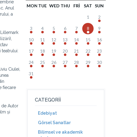
ptembrie
MON
TUE
WED
THU
FRI
SAT
SUN
sc. Anul
ului, a
1
2
3
4
5
6
7
8
9
 Lillemark
izări),
10
11
12
13
14
15
16
ctav
teatrului:
17
18
19
20
21
22
23
24
25
26
27
28
29
30
viu Ciulei,
31
iunea
din
e fiecare
CATEGORII
i de Autor
lm și
Edebiyat
Görsel Sanatlar
Bilimsel ve akademik