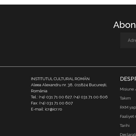
Abone
DESP
INSTITUTUL CULTURAL ROMÂN
Aleea Alexandru nr. 38, 011824 București,
Misiune 
România
Tel.: (+4) 031 71 00 627, (+4) 031 71 00 606
Takım
Fax: (+4) 031 71 00 607
RKM yapı
E-mail: icr@icr.ro
Faaliyet 
Tarihi
Declaraţi