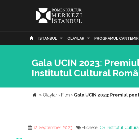
ISTANBUL
OLAYLAR
PROGRAMUL CANTEMIR
Gala UCIN 2023: Premiul 
Institutul Cultural Rom
»
Olaylar
›
Film
›
Gala UCIN 2023: Premiul pentr
12 September 2023
Etichete
ICR
Institutul Cultu