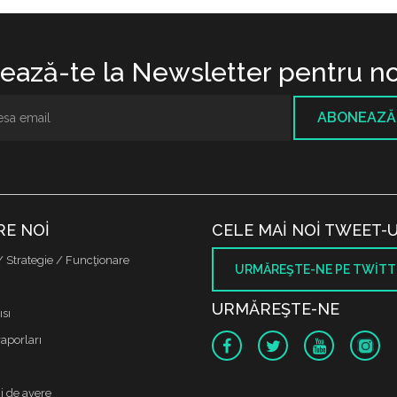
ază-te la Newsletter pentru no
ABONEAZĂ
RE NOI
CELE MAI NOI TWEET-U
/ Strategie / Funcţionare
URMĂREŞTE-NE PE TWITT
URMĂREŞTE-NE
sı
raporları
i de avere