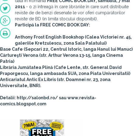
data în România
FREE COMIC BOOK DAY, sâmbătă, 7 mai
2011
- o zi întreagă în care librăriile în care sunt distribuite
reviste de de benzi desenate le vor oferi cumpărătorilor
reviste de BD (in limita stocului disponibil).
Participă la FREE COMIC BOOK DAY:
Anthony Frost English Bookshop
(Calea Victoriei nr. 45,
galeriile Kretzulescu, zona Sala Palatului)
Base Cafe
(Sepcari 22, Centrul Istoric, langa Hanul lui Manuc)
Cărtureşti Verona
(str. Arthur Verona 13-15, langa Cinema
Patria)
Librăria Jumătatea Plină
(Cafe Lente, str. General David
Praporgescu, langa ambasada SUA, zona Piata Universitatii)
Anticariatul Antic Ex Libris
(str. Doamnei nr. 23, zona
Universitate, BNR).
Detalii: http://salonbd.ro/ sau www.revista-
comics.blogspot.com