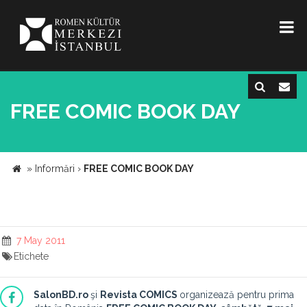
FREE COMIC BOOK DAY
»
Informări
›
FREE COMIC BOOK DAY
7 May 2011
Etichete
SalonBD.ro
şi
Revista COMICS
organizează pentru prima