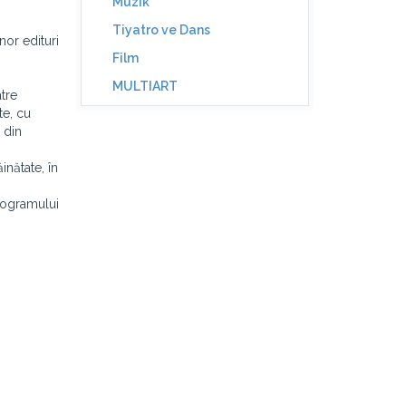
Müzik
Tiyatro ve Dans
nor edituri
Film
MULTIART
atre
te, cu
 din
nătate, în
Programului