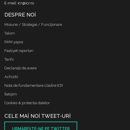
E-mail: icr@icr.ro
DESPRE NOI
Misiune / Strategie / Funcţionare
Takım
RKM yapısı
Faaliyet raporları
Tarihi
Declaraţii de avere
Achizitii
Nota de fundamentare cladire ICR
İletişim
Cookies & protectia datelor
CELE MAI NOI TWEET-URI
URMĂREŞTE-NE PE TWITTER