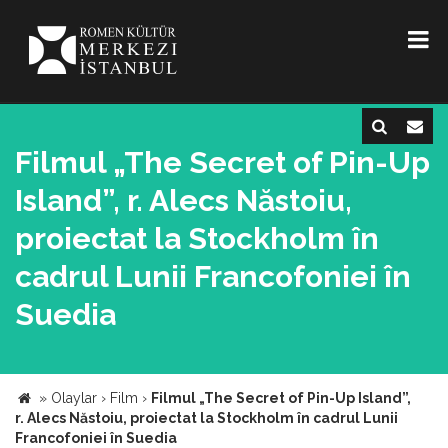
Filmul „The Secret of Pin-Up
Island”, r. Alecs Năstoiu,
proiectat la Stockholm în
cadrul Lunii Francofoniei în
Suedia
»
Olaylar
›
Film
›
Filmul „The Secret of Pin-Up Island”,
r. Alecs Năstoiu, proiectat la Stockholm în cadrul Lunii
Francofoniei în Suedia