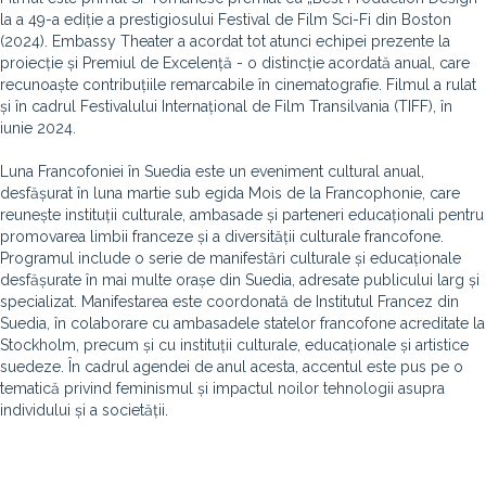
la a 49-a ediție a prestigiosului Festival de Film Sci-Fi din Boston
(2024). Embassy Theater a acordat tot atunci echipei prezente la
proiecție și Premiul de Excelență - o distincție acordată anual, care
recunoaște contribuțiile remarcabile în cinematografie. Filmul a rulat
și în cadrul Festivalului Internațional de Film Transilvania (TIFF), în
iunie 2024.
Luna Francofoniei în Suedia este un eveniment cultural anual,
desfășurat în luna martie sub egida Mois de la Francophonie, care
reunește instituții culturale, ambasade și parteneri educaționali pentru
promovarea limbii franceze și a diversității culturale francofone.
Programul include o serie de manifestări culturale și educaționale
desfășurate în mai multe orașe din Suedia, adresate publicului larg și
specializat. Manifestarea este coordonată de Institutul Francez din
Suedia, în colaborare cu ambasadele statelor francofone acreditate la
Stockholm, precum și cu instituții culturale, educaționale și artistice
suedeze. În cadrul agendei de anul acesta, accentul este pus pe o
tematică privind feminismul și impactul noilor tehnologii asupra
individului și a societății.