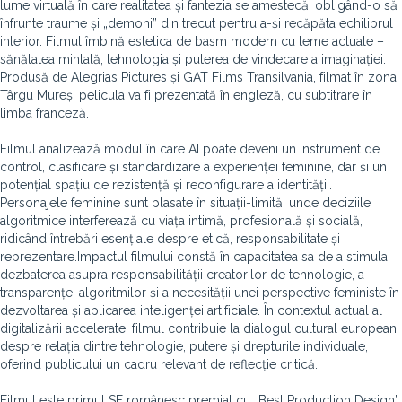
lume virtuală în care realitatea și fantezia se amestecă, obligând-o să
înfrunte traume și „demoni” din trecut pentru a-și recăpăta echilibrul
interior. Filmul îmbină estetica de basm modern cu teme actuale –
sănătatea mintală, tehnologia și puterea de vindecare a imaginației.
Produsă de Alegrias Pictures și GAT Films Transilvania, filmat în zona
Târgu Mureș, pelicula va fi prezentată în engleză, cu subtitrare în
limba franceză.
Filmul analizează modul în care AI poate deveni un instrument de
control, clasificare și standardizare a experienței feminine, dar și un
potențial spațiu de rezistență și reconfigurare a identității.
Personajele feminine sunt plasate în situații-limită, unde deciziile
algoritmice interferează cu viața intimă, profesională și socială,
ridicând întrebări esențiale despre etică, responsabilitate și
reprezentare.Impactul filmului constă în capacitatea sa de a stimula
dezbaterea asupra responsabilității creatorilor de tehnologie, a
transparenței algoritmilor și a necesității unei perspective feministe în
dezvoltarea și aplicarea inteligenței artificiale. În contextul actual al
digitalizării accelerate, filmul contribuie la dialogul cultural european
despre relația dintre tehnologie, putere și drepturile individuale,
oferind publicului un cadru relevant de reflecție critică.
Filmul este primul SF românesc premiat cu „Best Production Design”