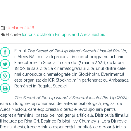
10 March 2026
Etichete
Icr
Icr stockholm
Pin up island
Alecs nastoiu
Filmul
The Secret of Pin-Up Island/
Secretul insulei Pin-Up,
r.
Alecs Năstoiu, va fi proiectat în cadrul programului Lunii
Francofoniei în Suedia, în data de 17 martie 2026, de la ora
18.00, la sala Zita 1 a cinematografului Zita, unul dintre cele
mai cunoscute cinematografe din Stockholm. Evenimentul
este organizat de ICR Stockholm în parteneriat cu Ambasada
României în Regatul Suediei.
The Secret of Pin-Up Island / Secretul insulei Pin-Up
(2024)
este un lungmetraj românesc de fantezie psihologică, regizat de
Alecs Năstoiu, care explorează o terapie revoluționară pentru
depresia feminină, bazată pe inteligență artificială. Distribuția filmului
îi include pe Rina Gri, Beatrice Rubică, Ivy Chumley și Lora Djurovic.
Eroina, Alesia, trece printr-o experiență hipnotică ce o poartă într-o