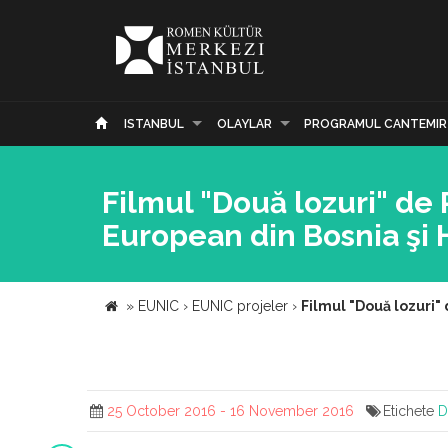
ISTANBUL
OLAYLAR
PROGRAMUL CANTEMIR
Filmul "Două lozuri" de
European din Bosnia şi
»
EUNIC
›
EUNIC projeler
›
Filmul "Două lozuri"
25 October 2016 - 16 November 2016
Etichete
D