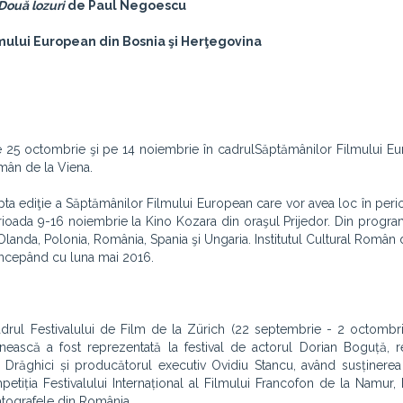
Două lozuri
de Paul Negoescu
mului European din Bosnia şi Herţegovina
 25 octombrie şi pe 14 noiembrie în cadrul
Săptămânilor Filmului Eu
Român de la Viena.
ta ediţie a Săptămânilor Filmului European care vor avea loc în per
rioada 9-16 noiembrie la Kino Kozara din oraşul Prijedor. Din progra
Olanda, Polonia, România, Spania şi Ungaria. Institutul Cultural Român 
începând cu luna mai 2016.
adrul Festivalului de Film de la Zürich (22 septembrie - 2 octombr
ească a fost reprezentată la festival de actorul Dorian Boguță, r
Drăghici și producătorul executiv Ovidiu Stancu, având susținerea I
etiția Festivalului Internațional al Filmului Francofon de la Namur, 
atografele din România.