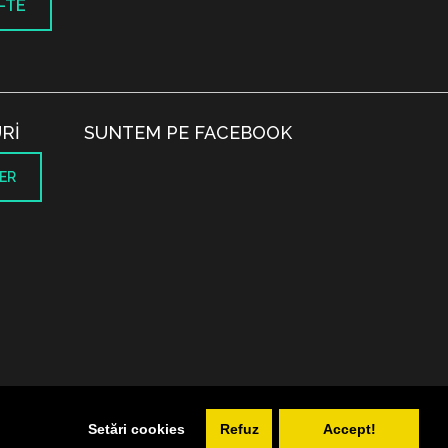
-TE
RI
SUNTEM PE FACEBOOK
ER
.
Setări cookies
Refuz
Accept!