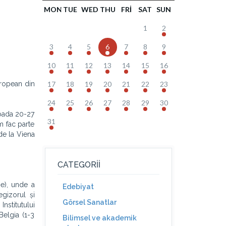
MON
TUE
WED
THU
FRI
SAT
SUN
1
2
3
4
5
6
7
8
9
10
11
12
13
14
15
16
ropean din
17
18
19
20
21
22
23
24
25
26
27
28
29
30
ioada 20-27
31
m fac parte
de la Viena
CATEGORII
ie), unde a
Edebiyat
egizorul și
Görsel Sanatlar
nstitutului
Belgia (1-3
Bilimsel ve akademik