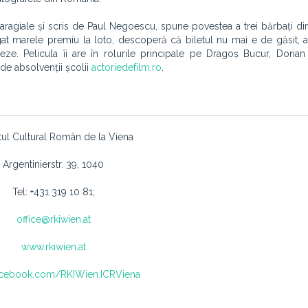
ragiale și scris de Paul Negoescu, spune povestea a trei bărbați di
igat marele premiu la loto, descoperă că biletul nu mai e de găsit, 
eze. Pelicula îi are în rolurile principale pe Dragoș Bucur, Doria
de absolvenții școlii
actoriedefilm.ro
.
utul Cultural Român de la Viena
Argentinierstr. 39, 1040
Tel: +431 319 10 81;
office@rkiwien.at
www.rkiwien.at
cebook.com/RKIWien.ICRViena