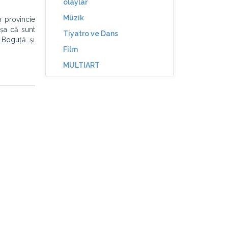
olaylar
Müzik
n provincie
așa că sunt
Tiyatro ve Dans
n Boguță și
Film
MULTIART