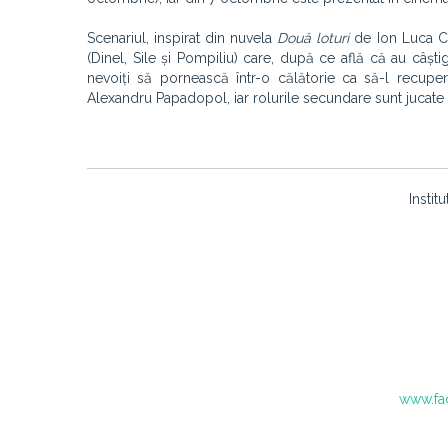
Scenariul, inspirat din nuvela
Două loturi
de Ion Luca Ca
(Dinel, Sile și Pompiliu) care, după ce află că au câșt
nevoiți să pornească într-o călătorie ca să-l recuper
Alexandru Papadopol, iar rolurile secundare sunt jucate 
Instit
www.fa