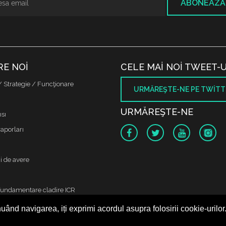
ABONEAZĂ
RE NOI
CELE MAI NOI TWEET-U
/ Strategie / Funcţionare
URMĂREŞTE-NE PE TWITT
URMĂREŞTE-NE
sı
raporları
i de avere
fundamentare cladire ICR
uând navigarea, iți exprimi acordul asupra folosirii cookie-urilor
 protectia datelor