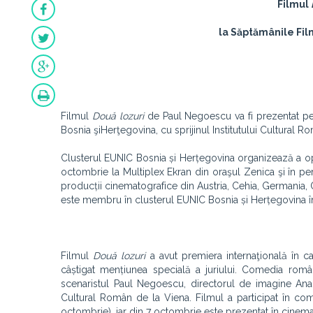
Filmul
la Săptămânile Fil
Filmul
Două lozuri
de Paul Negoescu va fi prezentat pe
Bosnia şiHerţegovina
, cu sprijinul Institutului Cultural 
Clusterul EUNIC Bosnia și Herțegovina organizează a op
octombrie la Multiplex Ekran din oraşul Zenica şi în pe
producții cinematografice din Austria, Cehia, Germania, 
este membru în clusterul EUNIC Bosnia și Herțegovina 
Filmul
Două lozuri
a avut premiera internaţională în c
câștigat mențiunea specială a juriului. Comedia român
scenaristul Paul Negoescu, directorul de imagine Ana 
Cultural Român de la Viena. Filmul a participat în comp
octombrie), iar din 7 octombrie este prezentat în cinem