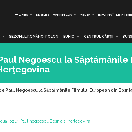
LIMBA
DERSLER
HAKKIMIZDA
MEDYA
INFORMAȚII DE INTERE
SEZONUL ROMÂNO-POLON
EUNIC
CENTRUL CĂRŢII
BURS
 Paul Negoescu la Săptămânile 
 Herţegovina
 de Paul Negoescu la Săptămânile Filmului European din Bosnia
oua lozuri
Paul negoescu
Bosnia si hertegovina