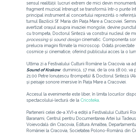
sensul realității: lucruri extrem de mici devin monument
fragment muzical întrerupt se transformă într-o punte î
principal instrument al concertului reprezintă o referință 
turnul Bazilicii Sf. Maria din Piața Mare a Cracoviei. S
avertizat orașul asupra invaziei mongole, devine punct
cu trompeta, Doctorul Sinteză va construi nucleul de m
processing
și
sound design
cinematic. Componenta sonor
prelucra imagini filmate la microscop. Odată proiectate
cosmice și cinematice, oferind publicului acces la o l
Ultima zi a Festivalului Culturii Române la Cracovia va 
Sound of Krakow
: duminică, 17 mai, de la ora 18:00, va 
21:00 Petre Ionuțescu (trompetă) & Doctorul Sinteză (Al
și peisaje sonore imersive în Piața Mare a Cracoviei.
Accesul la evenimente este liber, în limita locurilor disp
spectacolului-lectură de la
Cricoteka
.
Partenerii celei de-a XVI-a ediții a Festivalului Culturi
Baranami, Centrul pentru Documentarea Artei lui Tadeusz 
Voievodală din Cracovia, Editura Amaltea, Departamentul 
României la Cracovia, Societatea Polono-Română din Cr