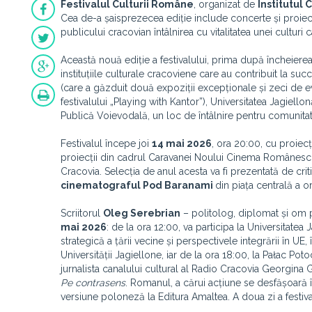
Festivalul Culturii Române
, organizat de
Institutul
Cea de-a șaisprezecea ediție include concerte și proiecții
publicului cracovian întâlnirea cu vitalitatea unei culturi
Această nouă ediție a festivalului, prima după încheier
instituțiile culturale cracoviene care au contribuit la s
(care a găzduit două expoziții excepționale și zeci de e
festivalului „Playing with Kantor”), Universitatea Jagiel
Publică Voievodală, un loc de întâlnire pentru comunit
Festivalul începe joi
14 mai 2026
, ora 20:00, cu proiecț
proiecții din cadrul Caravanei Noului Cinema Românesc, 
Cracovia. Selecția de anul acesta va fi prezentată de cri
cinematograful Pod Baranami
din piața centrală a o
Scriitorul
Oleg Serebrian
– politolog, diplomat și om 
mai 2026
: de la ora 12:00, va participa la Universitate
strategică a țării vecine și perspectivele integrării în U
Universității Jagiellone, iar de la ora 18:00, la Pałac P
jurnalista canalului cultural al Radio Cracovia Georgin
Pe contrasens
. Romanul, a cărui acțiune se desfășoară 
versiune poloneză la Editura Amaltea. A doua zi a festiva