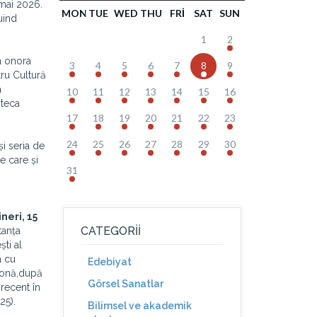
 mai 2026.
MON
TUE
WED
THU
FRI
SAT
SUN
uind
1
2
a onora
3
4
5
6
7
8
9
tru Cultură
a
10
11
12
13
14
15
16
oteca
17
18
19
20
21
22
23
24
25
26
27
28
29
30
i seria de
e care și
31
ineri, 15
CATEGORII
tanța
ști al
a cu
Edebiyat
lonă
,
după
Görsel Sanatlar
recent în
25).
Bilimsel ve akademik