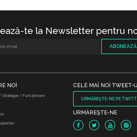
ază-te la Newsletter pentru no
ABONEAZĂ
RE NOI
CELE MAI NOI TWEET-U
/ Strategie / Funcţionare
URMĂREŞTE-NE PE TWITT
URMĂREŞTE-NE
sı
raporları