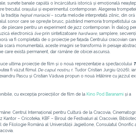
ale, sunete banale capătă o încărcătură istorică și emoțională neaștept
ntre trecutul orașului și experimentul contemporan. Alegerea trompete
la tradiția
hejnał
mariacki
– scurta melodie interpretată zilnic, din oră 
emnalul sonor care se oprește brusc, păstrând memoria trompetistului ca
ul de plecare pentru un experiment de jazz contemporan. În dialog p
uzică electronică
live
prin sintetizatoare
hardware
, samplere, secvenț
ă va fi completată de o proiecție pe fațada Centrului cracovian car
 la scară monumentală, aceste imagini se transformă în peisaje abstrac
ume care există permanent, dar rămâne de obicei ascunsă.
aduce ultima proiecție de film și o nouă reprezentație a spectacolului
T
putea fi văzut filmul
De capul nostru
, r. Tudor Cristian Jurgiu (2026), ia
exandru Pascu și Cristian Văduva propun o nouă întâlnire cu jazzul e
onibile, cu excepția proiecțiilor de film de la
Kino Pod Baranami
și a
i Române: Centrul Internațional pentru Cultură de la Cracovia, Cinematog
Kantor – Cricoteka, KBF – Biroul de Festivaluri al Cracoviei, Bibliote
de Filologie Română al Universității Jagiellone, Consulatul Onorific 
acovia.