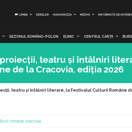
LIMBA
DERSLER
HAKKIMIZDA
MEDYA
INFORMAȚII DE INTERE
SEZONUL ROMÂNO-POLON
EUNIC
CENTRUL CĂRŢII
BURS
roiecții, teatru și întâlniri liter
ne de la Cracovia, ediția 2026
ecții, teatru și întâlniri literare, la Festivalul Culturii Române 
ulturii romane cracovia