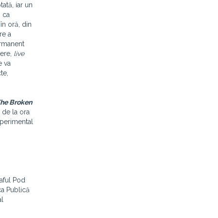
ată, iar un
i ca
în oră, din
re a
ermanent
iere,
live
e va
te,
he Broken
r de la ora
xperimental
raful Pod
ca Publică
al