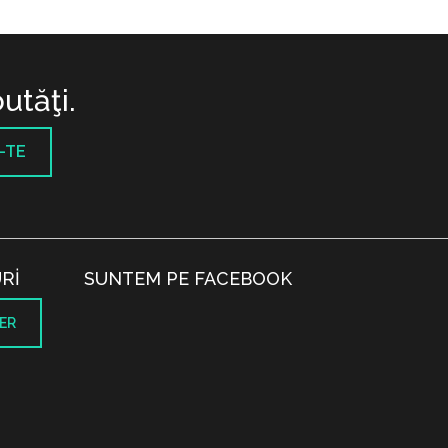
utăţi.
-TE
RI
SUNTEM PE FACEBOOK
ER