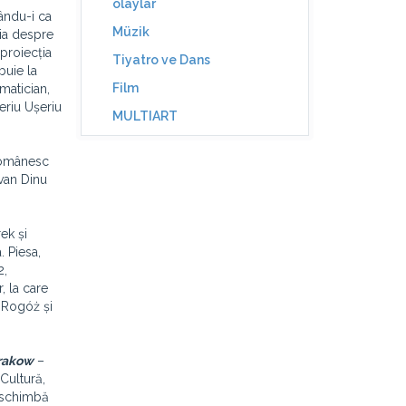
olaylar
vându-i ca
Müzik
ia despre
 proiecția
Tiyatro ve Dans
buie la
Film
rmatician,
eriu Ușeriu
MULTIART
 Românesc
zvan Dinu
ek și
. Piesa,
2,
, la care
a Rogóż și
Krakow
–
Cultură,
a schimbă