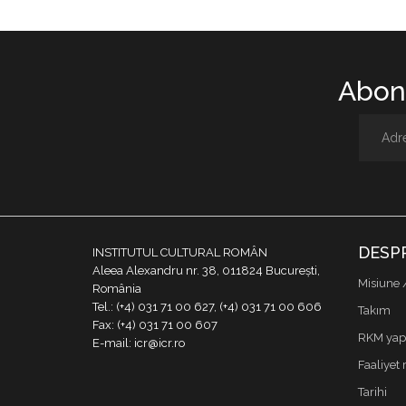
Abone
DESP
INSTITUTUL CULTURAL ROMÂN
Aleea Alexandru nr. 38, 011824 București,
Misiune 
România
Tel.: (+4) 031 71 00 627, (+4) 031 71 00 606
Takım
Fax: (+4) 031 71 00 607
RKM yapı
E-mail: icr@icr.ro
Faaliyet 
Tarihi