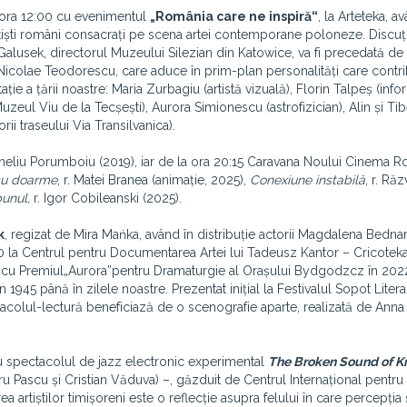
a ora 12:00 cu evenimentul
„România care ne inspiră“
, la Arteteka, a
tiști români consacrați pe scena artei contemporane poloneze. Discuț
Galusek, directorul Muzeului Silezian din Katowice, va fi precedată de
-Nicolae Teodorescu, care aduce în prim-plan personalități care contri
ție a țării noastre: Maria Zurbagiu (artistă vizuală), Florin Talpeș (info
zeul Viu de la Tecșești), Aurora Simionescu (astrofizician), Alin și Tib
orii traseului Via Transilvanica).
orneliu Porumboiu (2019), iar de la ora 20:15 Caravana Noului Cinema
cu doarme
, r. Matei Branea (animație, 2025),
Conexiune instabilă
, r. Ră
unul,
r. Igor Cobileanski (2025).
k
, regizat de Mira Mańka, având în distribuție actorii Magdalena Bednar
00 la Centrul pentru Documentarea Artei lui Tadeusz Kantor – Cricoteka
a cu Premiul„Aurora”pentru Dramaturgie al Orașului Bydgodzcz în 202
n 1945 până în zilele noastre. Prezentat inițial la Festivalul Sopot Literar
tacolul-lectură beneficiază de o scenografie aparte, realizată de Ann
u spectacolul de jazz electronic experimental
The Broken Sound of 
 Pascu și Cristian Văduva) –, găzduit de Centrul Internațional pentru 
a artiștilor timișoreni este o reflecție asupra felului în care percepți