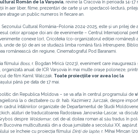
 Cultural Român de la Varșovia
, revine la Cracovia în perioada 14-17
 în aer liber, filme, prezentări de carte și un spectacol-lectură, prilej
 care atrage un public numeros în fiecare an.
ea Sezonului Cultural România–Polonia 2024-2025, este și un prilej de 
uccesul celor aproape doi ani de evenimente – Centrul Internațional pen
venimente conexe lor), Cricoteka (co-organizatorul ediției românești 
lonă, unde de 50 de ani se studiază limba română fără întrerupere, Bibli
atea românească din regiune, Cinematograful Pod Baranami.
ia filmului
Boss
, r. Bogdan Mirică (2023), eveniment care inaugurează ș
organizată anual de ICR Varșovia în mai multe orașe poloneze, printr
ticul de film Kamil Walczak.
Toate proiecțiile vor avea loc la
rașului până pe data de 17 mai.
politic din Republica Moldova – se va afla în centrul programului de
v
a Jagiellonă la o dezbatere cu dr. hab. Kazimierz Jurczak, despre impor
E, în cadrul întâlnirilor organizate de Departamentul de Studii Moldovene
otockich, alături de traducătoarea Radosława Janowska-Lascar, va discut
a Gryboś despre
Woldemar
, cel de-al doilea roman al său tradus în po
în Bucovina multiculturală din a doua jumătate a secolului XX, aapărut 
lului se încheie cu proiecția filmului
Dinți de lapte
, r. Mihai Mincan (20