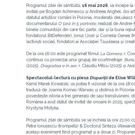
Programul zilei de sâmbătă,
16 mai 2026
, va începe l
invitați pe Bogdan Achimescu și Andreea Anghel, doi ar
statutul artiștilor români în Polonia, moderată deŁukasz 
documentarului
O țară în 5 portrete
, realizat de Andrei
binele comunității din care fac parte, dar și la buna reputa
fondatorul BitDefender), Ionuț (Joe) și Cornelia Oanea (Mu
(activiști sociali, fondatori ai Asociației Tășuleasa și creat
De la ora 16:00 este programat filmul
La Gomera
, r. C
continuă cu proiecția unui grupaj de scurtmetraje:
Buni
(2025),
Dragostea e în aer
, r. Claudiu Mitcu (2025) și
Neb
Spectacolul-lectură cu piesa
Dispariții
de Elise Wil
Kamil Marek Kowalski, va putea fi vizionat de la ora 18:
tradusă de Joanna Kornaś-Warwas și distinsă în Poloni
povestește istoria a trei generații de sași transilvăneni, di
România a avut statut de invitat de onoare în 2025, spec
Krystyna Motyka.
Programul zilei de sâmbătă se va încheia la ora 21:00 c
Petre Ionuțescu (trompetă) & Doctorul Sinteză (Alexandru
același eveniment fiind programat și a doua zi. Propunere