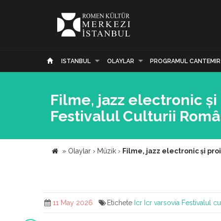
ISTANBUL
OLAYLAR
PROGRAMUL CANTEMIR
Filme, jazz electronic și p
Festivalul Culturii Româ
»
Olaylar
›
Müzik
›
Filme, jazz electronic și proi
11 May 2026
Etichete
Icr
Icr varsovia
Festivalul c