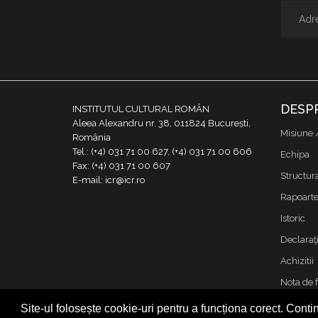
DESP
INSTITUTUL CULTURAL ROMÂN
Aleea Alexandru nr. 38, 011824 București,
Misiune 
România
Tel.: (+4) 031 71 00 627, (+4) 031 71 00 606
Echipa
Fax: (+4) 031 71 00 607
Structur
E-mail: icr@icr.ro
Rapoarte 
Istoric
Declaraţi
Achizitii
Nota de 
Contact
Site-ul folosește cookie-uri pentru a funcționa corect. Contin