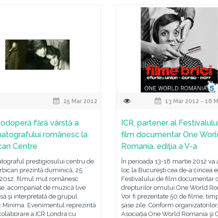
25 Mar 2012
13 Mar 2012 - 18 
odoperă fără vârstă a
ICR, partener al Festivalulu
atografului românesc la
film documentar One Worl
can Centre
Romania, ediţia a V-a
ograful prestigiosului centru de
În perioada 13-18 martie 2012 va
rbican prezintă duminică, 25
loc la Bucureşti cea de-a cincea ed
 2012, filmul mut românesc
Festivalului de film documentar 
e, acompaniat de muzică live
drepturilor omului One World R
 şi interpretată de grupul
Vor fi prezentate 50 de filme, tim
ic Minima. Evenimentul reprezintă
şase zile. Conform organizatorilor
colaborare a ICR Londra cu
Asociația One World Romania şi 