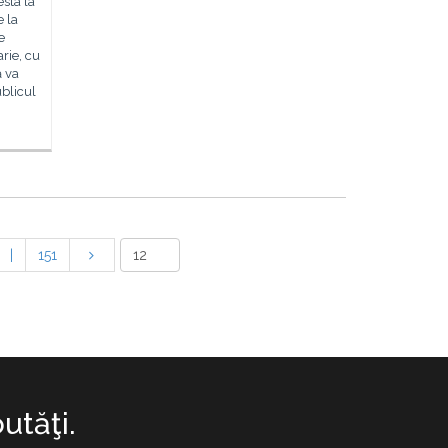
sta la
e la
e
rie, cu
ă va
ublicul
|
151
utăţi.