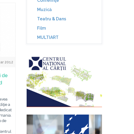
Conferinţe
Muzică
Teatru & Dans
Film
MULTIART
Mar 2012
i de
d
 avea
iţie a
dedicat
omania.
p de
,
Centrul