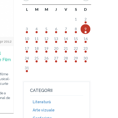
L
M
M
J
V
S
D
1
2
3
4
5
6
7
8
9
10
11
12
13
14
15
16
Apr 2012
17
18
19
20
21
22
23
l
24
25
26
27
28
29
30
e Film
31
 filme
usical-
scurte
CATEGORII
de a
onal de
Literatură
Arte vizuale