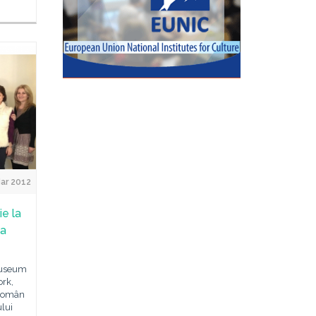
ar 2012
ie la
la
 Museum
rk,
 Român
ului