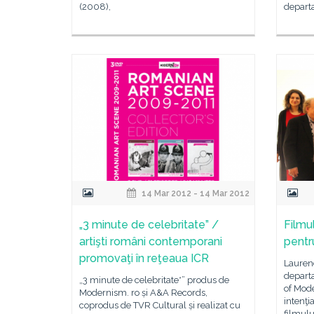
(2008),
depart
14 Mar 2012 - 14 Mar 2012
„3 minute de celebritate” /
Filmu
artişti români contemporani
pentr
promovaţi în reţeaua ICR
Laurenc
depart
„3 minute de celebritate*” produs de
of Mode
Modernism. ro și A&A Records,
intenţi
coprodus de TVR Cultural și realizat cu
filmulu