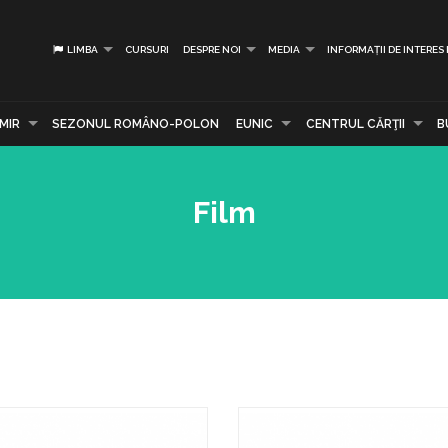
LIMBA
CURSURI
DESPRE NOI
MEDIA
INFORMAȚII DE INTERES
MIR
SEZONUL ROMÂNO-POLON
EUNIC
CENTRUL CĂRŢII
B
Film