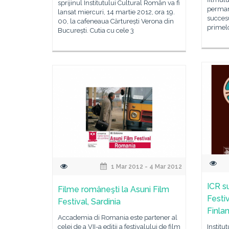
sprijinul Institutului Cultural Român va fi
perman
lansat miercuri, 14 martie 2012, ora 19.
succesu
00, la cafeneaua Cărturești Verona din
primel
București. Cutia cu cele 3
1 Mar 2012 - 4 Mar 2012
ICR s
Filme româneşti la Asuni Film
Festi
Festival, Sardinia
Finla
Accademia di Romania este partener al
celei de a VII-a ediţii a festivalului de film
Institu