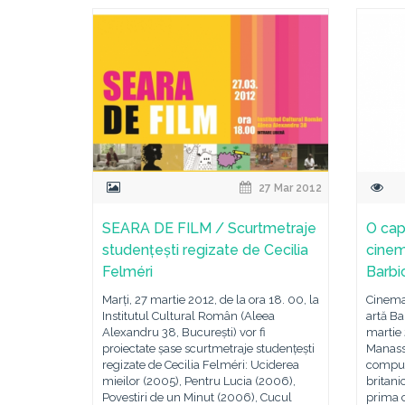
27 Mar 2012
SEARA DE FILM / Scurtmetraje
O cap
studențești regizate de Cecilia
cinem
Felméri
Barbi
Marți, 27 martie 2012, de la ora 18. 00, la
Cinemat
Institutul Cultural Român (Aleea
artă Ba
Alexandru 38, București) vor fi
martie
proiectate șase scurtmetraje studențești
Manass
regizate de Cecilia Felméri: Uciderea
compusă
mieilor (2005), Pentru Lucia (2006),
britan
Povestiri de un Minut (2006), Cucul
prima 