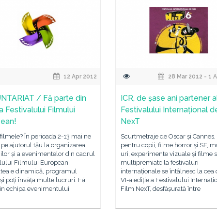
12 Apr 2012
28 Mar 2012 - 1 
TARIAT / Fă parte din
ICR, de șase ani partener a
 Festivalului Filmului
Festivalului Internațional d
ean!
NexT
c filmele? În perioada 2-13 mai ne
Scurtmetraje de Oscar și Cannes,
e ajutorul tău la organizarea
pentru copii, filme horror și SF, m
iilor și a evenimentelor din cadrul
uri, experimente vizuale și filme 
lului Filmului European.
multipremiate la festivaluri
atea e dinamică, programul
internaționale se întâlnesc la cea 
 și poți învăța multe lucruri. Fă
VI-a ediție a Festivalului Internați
in echipa evenimentului!
Film NexT, desfășurată între