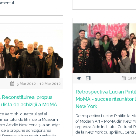
amentul
15 M
5 Mar 2012 - 12 Mar 2012
Retrospectiva Lucian Pintil
l Reconstituirea, propus
MoMA - succes răsunător 
u lista de achiziţii a MoMA
New York
e Kardish, curatorul şef al
Retrospectiva Lucian Pintilie la
amentului de film de la Museum
of Modern Art – MoMA din New Yo
rn Art din New York, şi-a anunţat
organizată de Institutul Cultural
a de a propune achiziţionarea
de la New York cu sprijinul Centr
i Reconstituirea pentru colecţia