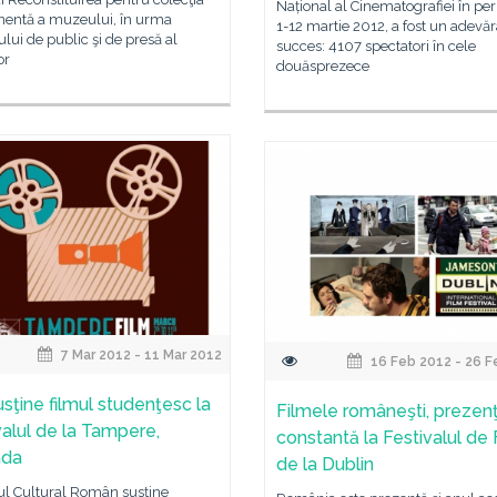
Național al Cinematografiei în pe
entă a muzeului, în urma
1-12 martie 2012, a fost un adevăr
lui de public şi de presă al
succes: 4107 spectatori în cele
or
douăsprezece
7 Mar 2012 - 11 Mar 2012
16 Feb 2012 - 26 F
usţine filmul studenţesc la
Filmele româneşti, prezen
valul de la Tampere,
constantă la Festivalul de 
nda
de la Dublin
tul Cultural Român susține