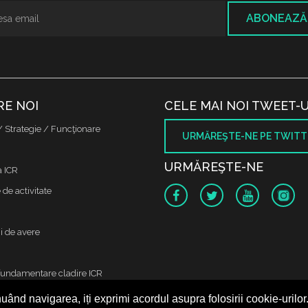
ABONEAZĂ
RE NOI
CELE MAI NOI TWEET-U
/ Strategie / Funcţionare
URMĂREŞTE-NE PE TWITT
URMĂREŞTE-NE
a ICR
de activitate
i de avere
fundamentare cladire ICR
uând navigarea, iți exprimi acordul asupra folosirii cookie-urilor