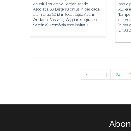
AsuniFilmFestival, organizat de
partici
Asociaţia Su Disterru onlus în perioada
XLII-a 
1-4 martie 2012 în localităţile Asuni,
Tamper
Oristano, Sassari şi Cagliari (regiunea
cinemat
Sardinia). România este invitatul
în peri
UNATC v
1
|
124
1
Abone