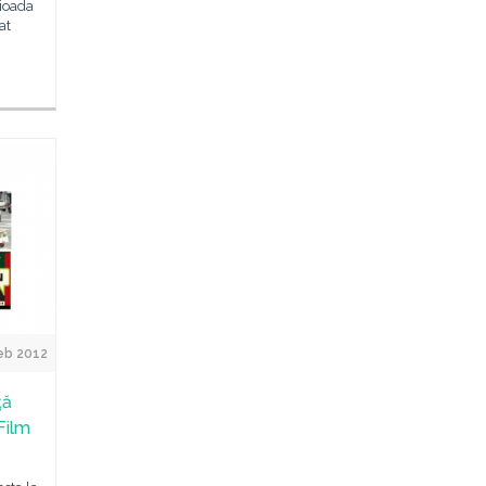
rioada
at
eb 2012
ţă
Film