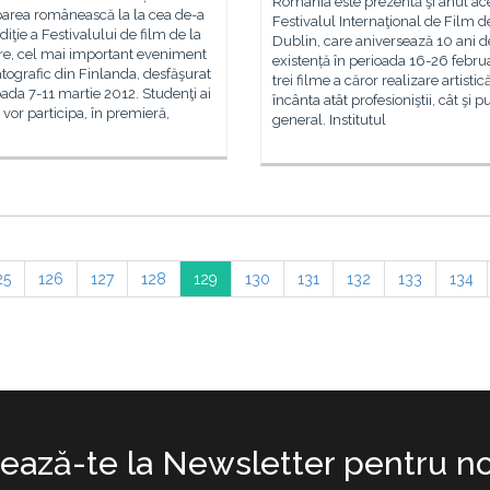
România este prezentă şi anul ace
parea românească la la cea de-a
Festivalul Internaţional de Film d
ediţie a Festivalului de film de la
Dublin, care aniversează 10 ani d
e, cel mai important eveniment
existență în perioada 16-26 februa
ografic din Finlanda, desfăşurat
trei filme a căror realizare artistic
oada 7-11 martie 2012. Studenţi ai
încânta atât profesioniştii, cât şi p
or participa, în premieră,
general. Institutul
25
126
127
128
129
130
131
132
133
134
ază-te la Newsletter pentru no