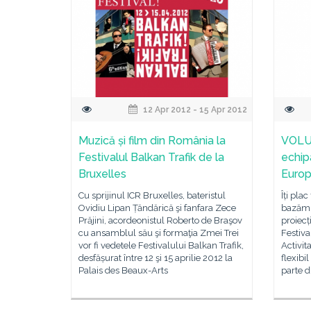
12 Apr 2012 - 15 Apr 2012
Muzică și film din România la
VOLUN
Festivalul Balkan Trafik de la
echipa
Bruxelles
Europ
Cu sprijinul ICR Bruxelles, bateristul
Îți pla
Ovidiu Lipan Țăndărică şi fanfara Zece
bazăm p
Prăjini, acordeonistul Roberto de Braşov
proiecț
cu ansamblul său şi formaţia Zmei Trei
Festiva
vor fi vedetele Festivalului Balkan Trafik,
Activit
desfășurat între 12 şi 15 aprilie 2012 la
flexibil
Palais des Beaux-Arts
parte d