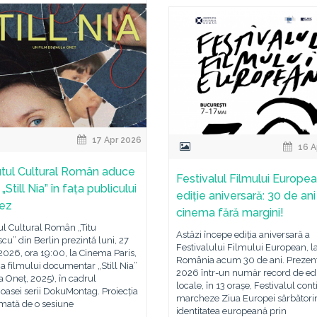
17 Apr 2026
16 A
tutul Cultural Român aduce
Festivalul Filmului Europea
 „Still Nia” în fața publicului
ediție aniversară: 30 de an
nez
cinema fără margini!
tul Cultural Român „Titu
Astăzi începe ediția aniversară a
cu” din Berlin prezintă luni, 27
Festivalului Filmului European, l
 2026, ora 19:00, la Cinema Paris,
România acum 30 de ani. Prezent
ia filmului documentar „Still Nia”
2026 într-un număr record de ediț
la Oneț, 2025), în cadrul
locale, în 13 orașe, Festivalul con
ioasei serii DokuMontag. Proiecția
marcheze Ziua Europei sărbători
rmată de o sesiune
identitatea europeană prin