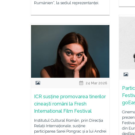
Rumänien“, la sediul reprezentanței.
24 Mar 2026
Parti
Festiv
ICR susține promovarea tinerilor
goEa
cineaști români la Fresh
International Film Festival
Cinema
prezenț
Institutul Cultural Român, prin Direcția
Festiva
Relații Internaționale, susține
din Eur
participarea Sarei Pongrac și a lui Andrei
desfășoa