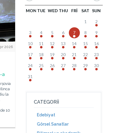
MON
TUE
WED
THU
FRI
SAT
SUN
1
2
3
4
5
6
7
8
9
10
11
12
13
14
15
16
pr 2026
17
18
19
20
21
22
23
24
25
26
27
28
29
30
X-a
31
arșovia
Ilinca
iu la
a
CATEGORII
 de 10
Edebiyat
Görsel Sanatlar