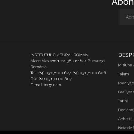
Abone
DESP
INSTITUTUL CULTURAL ROMÂN
Aleea Alexandru nr. 38, 011824 București,
Misiune 
România
Tel.: (+4) 031 71 00 627, (+4) 031 71 00 606
Takım
Fax: (+4) 031 71 00 607
RKM yapı
E-mail: icr@icr.ro
Faaliyet 
Tarihi
Declaraţi
Achizitii
Nota de 