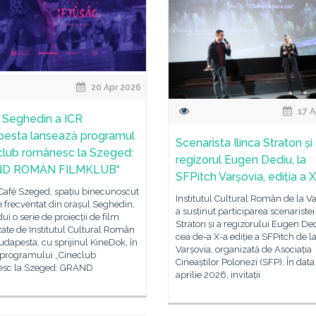
20 Apr 2026
17 A
la Seghedin a ICR
esta lansează programul
Scenarista Ilinca Straton și
club românesc la Szeged:
regizorul Eugen Dediu, la
D ROMÁN FILMKLUB“
SFPitch Varșovia, ediția a 
Café Szeged, spațiu binecunoscut
Institutul Cultural Român de la V
te frecventat din orașul Seghedin,
a susținut participarea scenaristei 
ui o serie de proiecții de film
Straton și a regizorului Eugen Ded
ate de Institutul Cultural Român
cea de-a X-a ediție a SFPitch de l
udapesta, cu sprijinul KineDok, în
Varșovia, organizată de Asociația
 programului „Cineclub
Cineaștilor Polonezi (SFP). În data
sc la Szeged: GRAND
aprilie 2026, invitații