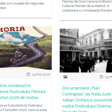
Palmas de Gran Canaria Institutul
en și în orașele din regiunea
Cultural Român de la Madrid, în
Main.
colaborare cu Ambasada Românie
19 Mar 2026
19 M
filme românești în
Documentarul „Plan
amul Festivalului Filmului
Contraplan“, de Radu Jude 
ofon 2026 din Serbia
Adrian Cioflâncă, prezentat
 va fi prezentă la Festivalul
cadrul Festivalului Cinéma
ui Francofon 2026, care va avea