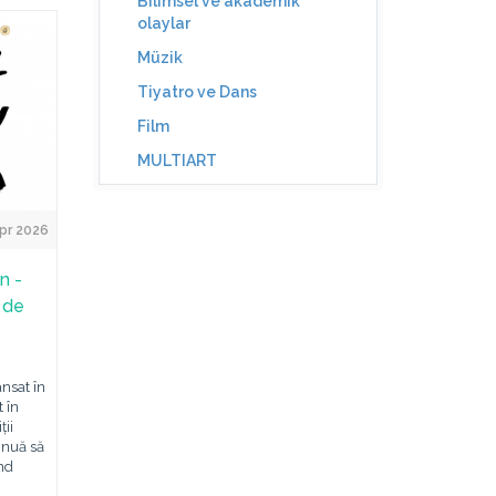
Bilimsel ve akademik
olaylar
Müzik
Tiyatro ve Dans
Film
MULTIART
pr 2026
n -
i de
ansat în
 în
ii
tinuă să
nd