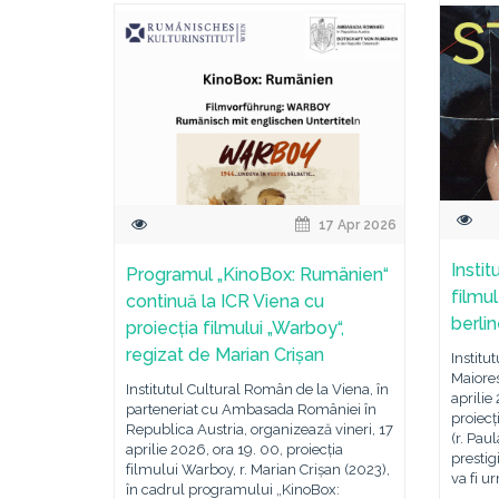
17 Apr 2026
Insti
Programul „KinoBox: Rumänien“
filmul
continuă la ICR Viena cu
berli
proiecția filmului „Warboy“,
regizat de Marian Crișan
Institu
Maiores
Institutul Cultural Român de la Viena, în
aprilie
parteneriat cu Ambasada României în
proiecț
Republica Austria, organizează vineri, 17
(r. Pau
aprilie 2026, ora 19. 00, proiecția
prestig
filmului Warboy, r. Marian Crișan (2023),
va fi u
în cadrul programului „KinoBox: