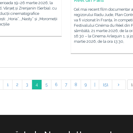
Réel din Paris
perioada 19–26 martie 2026, la
, Vârșeț și Zrenjanin (Serbia), cu
Cel mai recent film documentar a
oducții cinematografice
regizorului Radu Jude, Plan Cont
ti: „Horia”, „Nasty” și „Moromeții
va fi vizionat în Franța, în competi
ecțiile
Festivalului Cinéma du Réel din P
sâmbătă, 21 martie 2026, de la or
16:30 – la Cinema Arlequin 1, și jo
martie 2026, de la ora 13:30,
1
2
3
4
5
6
7
8
9
|
151