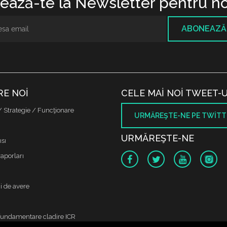
ază-te la Newsletter pentru no
ABONEAZĂ
RE NOI
CELE MAI NOI TWEET-U
/ Strategie / Funcţionare
URMĂREŞTE-NE PE TWITT
URMĂREŞTE-NE
sı
raporları
i de avere
fundamentare cladire ICR