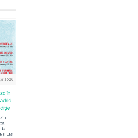
pr 2026
sc în
adrid,
diție
 în
ca,
ada,
a și Las