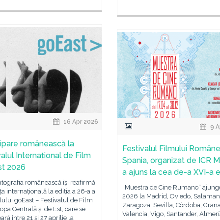
16 Apr 2026
9 A
cipare românească la
Festivalul Filmului Române
alul Internațional de Film
Spania, organizat de ICR M
st 2026
a ajuns la cea de-a XVI-a e
tografia românească își reafirmă
„Muestra de Cine Rumano“ ajunge
a internațională la ediția a 26‑a a
2026 la Madrid, Oviedo, Salaman
lului goEast – Festivalul de Film
Zaragoza, Sevilla, Córdoba, Gran
opa Centrală și de Est, care se
Valencia, Vigo, Santander, Almerí
ră între 21 și 27 aprilie la