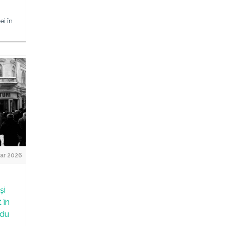
i în
ar 2026
și
 în
 du