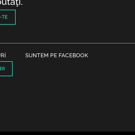
utăţi.
-TE
RI
SUNTEM PE FACEBOOK
ER