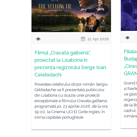
21 Apr 2026
Filia
Filmul „Cravata galbenă“,
Budap
proiectat la Lisabona în
„Cine
prezența regizorului Serge Ioan
GRAN
Celebidachi
Grand 
Povestea celebrului dirijor român Sergiu
și foar
Celibidache va fi prezentată publicului
va găzd
din Lisabona cu ocazia unei proiecții
organiz
excepționale a filmului Cravata galbenă,
de la B
programată joi, 23 aprilie 2026, de la ora
cadrul
19:00, la Cinema UCI El Corte Inglés, în
române
inima capitalei portugheze.