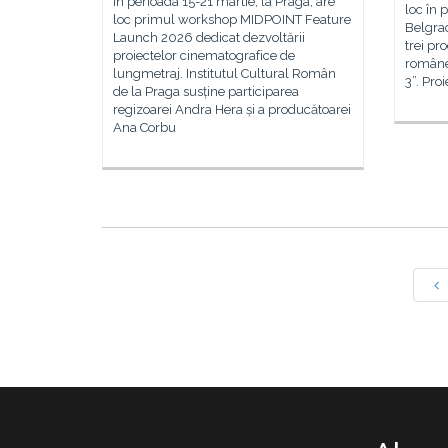
În perioada 15-21 martie, la Praga, are
loc în 
loc primul workshop MIDPOINT Feature
Belgrad
Launch 2026 dedicat dezvoltării
trei pr
proiectelor cinematografice de
româneș
lungmetraj. Institutul Cultural Român
3”. Proi
de la Praga susține participarea
regizoarei Andra Hera și a producătoarei
Ana Corbu