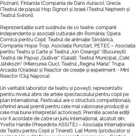
Poznan), Finlanda (Compania de Dans Auraco), Grecia
(Teatrul de păpuși Hop Signor) și Israel (Teatrul Nephesh și
Teatrul Svironi).
Reprezentațiile sunt susținute de 10 teatre, companii
independente și asociații culturale din România: Opera
Comică pentru Copii, Teatrul de animație Țăndărică,
Compania Hopa-Trop, Asociația Punctart, PETEC – Asociația
pentru Teatru și Carte și Teatrul „Ion Creangă” (București),
Teatrul de Păpuşi „Gulliver” (Galați), Teatrul Municipal „Csíki
Játékszín” (Miercurea Ciuc), Teatrul „Regina Maria”, Trupa
Arcadia (Oradea) și Reactor de creație și experiment - Mini
Reactor (Cluj Napoca).
Un veritabil laborator de teatru și povești, reprezentativ
pentru nivelul atins de artele spectacolului pentru copii pe
plan internațional, Festivalul are o structură competițională,
oferind anual premii pentru cele mai valoroase producții și
cele mai bune interpretări actoricești. Premiile acestei ediții
vor fi acordate de către
un juriu internațional, alcătuit din:
Yvette Hardie (Președinte ASSITEJ – Asociația Internațională
de Teatru pentru Copii și Tineret), Lali Morris (producător și