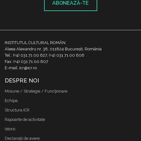
ABONEAZĂ-TE
INSTITUTUL CULTURAL ROMÂN
Aleea Alexandru nr. 38, 011824 București, România
Tel.: (+4) 031 71 00 627, (+4) 031 71 00 606
Fax: (+4) 031 71 00 607
E-mail: icr@icr.ro
DESPRE NOI
Misiune / Strategie / Funcţionare
Echipa
Structura ICR
Rapoarte de activitate
Istoric
Declaraţii de avere