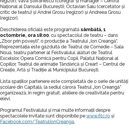
regizor), Vava Ștefănescu (coregraf și manager – Centrul
Național al Dansului București), Octavian Saiu (cercetător și
critic de teatru) și Andrei Grosu (regizor) și Andreea Grosu
(regizor).
Deschiderea oficială este programată
sâmbătă, 1
octombrie, ora 18:00
, cu spectacolul de teatru – dans
„Zbor prin povești”, o producție a Teatrului „Ion Creangă”.
Reprezentația este găzduită de Teatrul de Comedie – Sala
Nouă, teatru partener al Festivalului, alături de Teatrul
Excelsior, Opera Comică pentru Copii, Palatul Național al
Copiilor, Teatrul de animație Țăndărică și Creart – Centrul de
Creație, Artă și Tradiție al Municipiului București.
Lista spațiilor partenere este completată de o serie de unități
școlare din Capitală, la sediul cărora Teatrul „Ion Creangă”
organizează, în regim gratuit, ateliere de creativitate pentru
elevi.
Programul Festivalului și mai multe informații despre
spectacolele invitate sunt disponibile pe
www.fitc.ro
și
Facebook.com/TeatrulIonCreanga
.