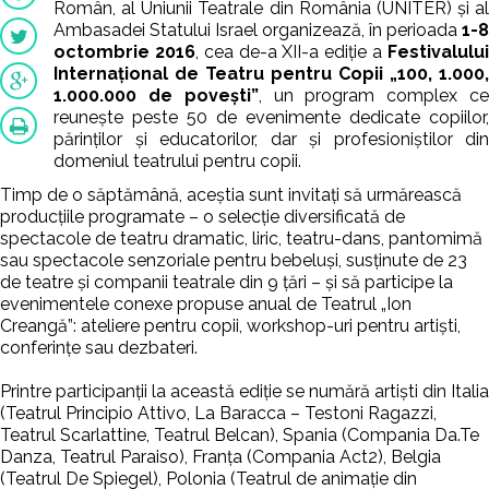
Român, al Uniunii Teatrale din România (UNITER) și al
Ambasadei Statului Israel organizează, în perioada
1-8
octombrie 2016
, cea de-a XII-a ediție a
Festivalulu
Internațional de Teatru pentru Copii „100, 1.000,
1.000.000 de povești”
, un program complex c
reunește peste 50 de evenimente dedicate copiilor,
părinților și educatorilor, dar și profesioniștilor din
domeniul teatrului pentru copii.
Timp de o săptămână, aceștia sunt invitați să urmărească
producțiile programate – o
selecție diversificată de
spectacole de teatru dramatic, liric, teatru-dans, pantomimă
sau spectacole senzoriale pentru bebeluși, susținute de 23
de teatre și companii teatrale din 9 țări – și să participe la
evenimentele conexe propuse anual de Teatrul „Ion
Creangă”: ateliere pentru copii, workshop-uri pentru artiști,
conferințe sau dezbateri.
Printre participanții la această ediție se numără artiști din Italia
(Teatrul Principio Attivo, La Baracca – Testoni Ragazzi,
Teatrul Scarlattine, Teatrul Belcan), Spania (Compania Da.Te
Danza, Teatrul Paraiso), Franța (Compania Act2), Belgia
(Teatrul De Spiegel), Polonia (Teatrul de animație
din