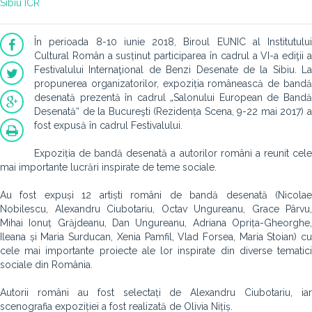
Sibiu
ICR
În perioada 8-10 iunie 2018, Biroul EUNIC al Institutului
Cultural Român a susținut participarea în cadrul a VI-a ediţii a
Festivalului Internaţional de Benzi Desenate de la Sibiu. La
propunerea organizatorilor, expoziția românească de bandă
desenată prezentă în cadrul „Salonului European de Bandă
Desenată“ de la Bucureşti (Rezidența Scena, 9-22 mai 2017) a
fost expusă în cadrul Festivalului.
Expoziția de bandă desenată a autorilor români a reunit cele
mai importante lucrări inspirate de teme sociale.
Au fost expuși 12 artiști români de bandă desenată (Nicolae
Nobilescu, Alexandru Ciubotariu, Octav Ungureanu, Grace Pârvu,
Mihai Ionuț Grăjdeanu, Dan Ungureanu, Adriana Oprița-Gheorghe,
Ileana și Maria Surducan, Xenia Pamfil, Vlad Forsea, Maria Stoian) cu
cele mai importante proiecte ale lor inspirate din diverse tematici
sociale din România.
Autorii români au fost selectați de Alexandru Ciubotariu, iar
scenografia expoziției a fost realizată de Olivia Nițiș.