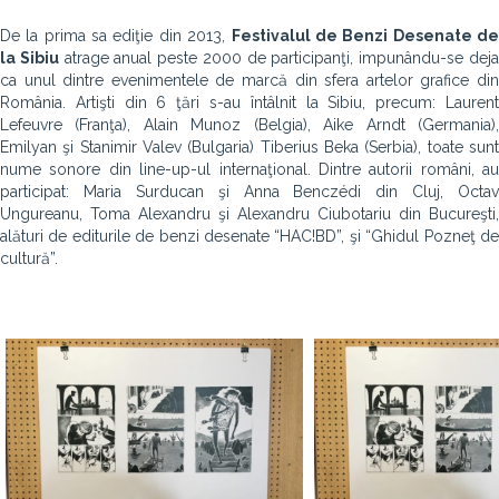
De la prima sa ediţie din 2013,
Festivalul de Benzi Desenate d
la Sibiu
atrage anual peste 2000 de participanţi, impunându-se dej
ca unul dintre evenimentele de marcă din sfera artelor grafice din
România. Artişti din 6 ţări s-au întâlnit la Sibiu, precum: Laurent
Lefeuvre (Franţa), Alain Munoz (Belgia), Aike Arndt (Germania),
Emilyan şi Stanimir Valev (Bulgaria) Tiberius Beka (Serbia), toate sunt
nume sonore din line-up-ul internaţional. Dintre autorii români, au
participat: Maria Surducan şi Anna Benczédi din Cluj, Octav
Ungureanu, Toma Alexandru şi Alexandru Ciubotariu din Bucureşti,
alături de editurile de benzi desenate “HAC!BD”, şi “Ghidul Pozneţ de
cultură”.