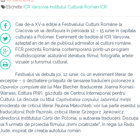
Etichete
ICR Varsovia
Institutul Cultural Roman
ICR
Cea de-a XV-a ediție a Festivalului Culturii Române la
Cracovia se va desfășura în perioada 12 – 15 iunie în capitala
culturală a Poloniei. Eveniment de tradiție al ICR Varșovia,
așteptat an de an de publicul admirator al culturii române,
FCR prezintă România contemporană printr-un program
multidisciplinar, alăturând literatura, filmul, fotografia, artele
vizuale și turismul cultural.
Festivalul va debuta joi, 12 iunie, cu un eveniment literar de
excepție – o dezbatere prilejuită de lansarea traducerii poloneze a
Operelor complet
e ale lui Max Blecher (traducerea Joanna Kornaś-
Warwas, Editura PIW), găzduită de Centrul Internațional pentru
Cultură. La discuția cu titlul
Captivitatea corpului, labirintul minții
,
moderată de criticul literar Paulina Małochleb, vor lua parte eseistul și
traducătorul Piotr Paziński, criticul literar Grzegorz Jankowicz,
directorul Institutului Cărții din Polonia, și autoarea traducerii. Discuția
va fi urmată de proiecția filmului „Inimi cicatrizate”, în regia lui Radu
Jude, inspirat de creația autotului român.