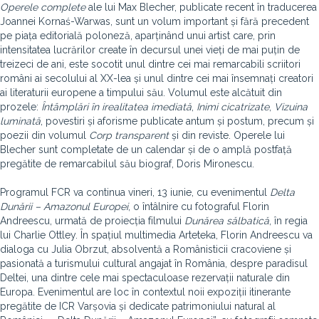
Operele complete
ale lui Max Blecher, publicate recent în traducerea
Joannei Kornaś-Warwas, sunt un volum important și fără precedent
pe piața editorială poloneză, aparținând unui artist care, prin
intensitatea lucrărilor create în decursul unei vieți de mai puțin de
treizeci de ani, este socotit unul dintre cei mai remarcabili scriitori
români ai secolului al XX-lea și unul dintre cei mai însemnați creatori
ai literaturii europene a timpului său. Volumul este alcătuit din
prozele:
Întâmplări în irealitatea imediată
,
Inimi cicatrizate
,
Vizuina
luminată
, povestiri și aforisme publicate antum și postum, precum și
poezii din volumul
Corp transparent
și din reviste. Operele lui
Blecher sunt completate de un calendar și de o amplă postfață
pregătite de remarcabilul său biograf, Doris Mironescu.
Programul FCR va continua vineri, 13 iunie, cu evenimentul
Delta
Dunării – Amazonul Europei
, o întâlnire cu fotograful Florin
Andreescu, urmată de proiecția filmului
Dunărea sălbatică
, în regia
lui Charlie Ottley. În spațiul multimedia Arteteka, Florin Andreescu va
dialoga cu Julia Obrzut, absolventă a Românisticii cracoviene și
pasionată a turismului cultural angajat în România, despre paradisul
Deltei, una dintre cele mai spectaculoase rezervații naturale din
Europa. Evenimentul are loc în contextul noii expoziții itinerante
pregătite de ICR Varșovia și dedicate patrimoniului natural al