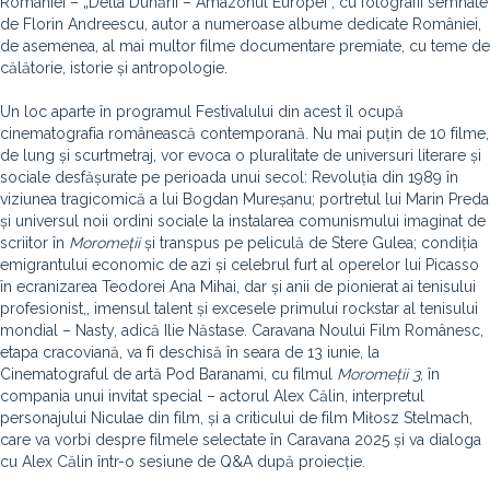
României – „Delta Dunării – Amazonul Europei”, cu fotografii semnate
de Florin Andreescu, autor a numeroase albume dedicate României,
de asemenea, al mai multor filme documentare premiate, cu teme de
călătorie, istorie și antropologie.
Un loc aparte în programul Festivalului din acest îl ocupă
cinematografia românească contemporană. Nu mai puțin de 10 filme,
de lung și scurtmetraj, vor evoca o pluralitate de universuri literare și
sociale desfășurate pe perioada unui secol: Revoluția din 1989 în
viziunea tragicomică a lui Bogdan Mureșanu; portretul lui Marin Preda
și universul noii ordini sociale la instalarea comunismului imaginat de
scriitor în
Moromeții
și transpus pe peliculă de Stere Gulea; condiția
emigrantului economic de azi și celebrul furt al operelor lui Picasso
în ecranizarea Teodorei Ana Mihai, dar și anii de pionierat ai tenisului
profesionist,, imensul talent și excesele primului rockstar al tenisului
mondial – Nasty, adică Ilie Năstase. Caravana Noului Film Românesc,
etapa cracoviană, va fi deschisă în seara de 13 iunie, la
Cinematograful de artă Pod Baranami, cu filmul
Moromeții 3
, în
compania unui invitat special – actorul Alex Călin, interpretul
personajului Niculae din film, și a criticului de film Miłosz Stelmach,
care va vorbi despre filmele selectate în Caravana 2025 și va dialoga
cu Alex Călin într-o sesiune de Q&A după proiecție.