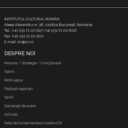
INSTITUTUL CULTURAL ROMÂN
Aleea Alexandru nr. 38, 011824 București, România
Tel.: (+4) 031 71 00 627, (+4) 031 71 00 606
Fax: (+4) 031 71 00 607
E-mail: icr@icr.ro
DESPRE NOI
Misiune / Strategie / Funcţionare
Takım
RKM yapısı
Faaliyet raporları
Tarihi
Declaraţii de avere
Achizitii
Nota de fundamentare cladire ICR