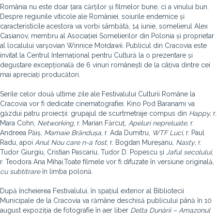
România nu este doar țara cărților și filmelor bune, ci a vinului bun.
Despre regiunile viticole ale României, soiurile endemice și
caracteristicile acestora va vorbi sâmbătă, 14 iunie, somelierul Alex
Casianov, membru al Asociației Somelierilor din Polonia și proprietar
al localului varșovian Winnice Mołdawii. Publicul din Cracovia este
invitat la Centrul Internațional pentru Cultură la o prezentare și
degustare excepțională de 6 vinuri românești de la câțiva dintre cei
mai apreciați producători.
Serile celor două ultime zile ale Festivalului Culturii Române la
Cracovia vor fi dedicate cinematografiei. Kino Pod Baranami va
găzdui patru proiecții: grupajul de scurtmetraje compus din
Happy,
r.
Mara Cohn,
Networking
, r. Marian Fărcuț,
Apeluri nepreluate
, r.
Andreea Păiș,
Mamaie Brândușa
, r. Ada Dumitru,
WTF Luci
, r. Paul
Radu, apoi
Anul Nou care n-a fost
, r. Bogdan Mureșanu,
Nasty
, r.
Tudor Giurgiu, Cristian Pascariu, Tudor D. Popescu și
Jaful secolului
,
r. Teodora Ana Mihai.Toate filmele vor fi difuzate în versiune originală,
cu subtitrare
în limba polonă.
După încheierea Festivalului, în spațiul exterior al Bibliotecii
Municipale de la Cracovia va rămâne deschisă publicului până în 10
august expoziția de fotografie în aer liber
Delta Dunării – Amazonul