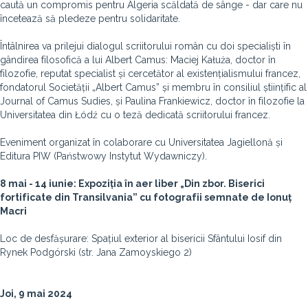
caută un compromis pentru Algeria scăldată de sânge - dar care nu
încetează să pledeze pentru solidaritate.
Întâlnirea va prilejui dialogul scriitorului român cu doi specialiști în
gândirea filosofică a lui Albert Camus: Maciej Kałuża, doctor în
filozofie, reputat specialist și cercetător al existențialismului francez,
fondatorul Societății „Albert Camus” și membru în consiliul științific al
Journal of Camus Sudies, și Paulina Frankiewicz, doctor în filozofie la
Universitatea din Łódź cu o teză dedicată scriitorului francez.
Eveniment organizat în colaborare cu Universitatea Jagiellonă și
Editura PIW (Państwowy Instytut Wydawniczy).
8 mai - 14 iunie: Expoziția în aer liber „Din zbor. Biserici
fortificate din Transilvania” cu fotografii semnate de Ionuț
Macri
Loc de desfășurare: Spațiul exterior al bisericii Sfântului Iosif din
Rynek Podgórski (str. Jana Zamoyskiego 2)
Joi, 9 mai 2024