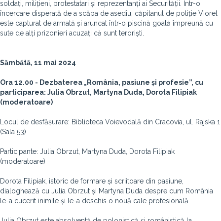
soldați, milițieni, protestatari și reprezentanți ai Securității. Într-o
încercare disperată de a scăpa de asediu, căpitanul de poliție Viorel
este capturat de armată și aruncat într-o piscină goală împreună cu
sute de alți prizonieri acuzați că sunt teroriști.
Sămbătă, 11 mai 2024
Ora 12.00 - Dezbaterea „România, pasiune și profesie”, cu
participarea: Julia Obrzut, Martyna Duda,
Dorota Filipiak
(moderatoare)
Locul de desfășurare: Biblioteca Voievodală din Cracovia, ul. Rajska 1
(Sala 53)
Participante: Julia Obrzut, Martyna Duda, Dorota Filipiak
(moderatoare)
Dorota Filipiak, istoric de formare și scriitoare din pasiune,
dialoghează cu Julia Obrzut și Martyna Duda despre cum România
le-a cucerit inimile și le-a deschis o nouă cale profesională.
Julia Obrzut este absolventă de polonistică și românistică la