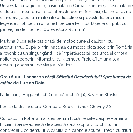
Universitatea Jagiellonă, pasionată de Carpații românești, fascinată de
cultura și limba română. Călătorește des în România, de unde revine
cu inspirație pentru materialele didactice și povești despre mituri,
legende și obiceiuri românești pe care le împărtășește cu publicul
pe pagina de Internet „Opowieści z Rumunii”.
Martyna Duda este pasionată de motociclete și călătorii cu
autoturismul. După o mini-vacanță cu motocicleta solo prin România
a revenit cu un singur gând – să împărtășească pasiunea și emoția
noilor descoperiri. Kilometru cu kilometru ProjektRumunia.pl a
devenit programul de viață al Martinei.
Ora 16.00 - Lansarea cărții
Sfârșitul Occidentului? Spre lumea de
mâine
de Lucian Boia
Participanți: Bogumił Luft (traducătorul cărții), Szymon Kloska
Locul de desfășurare: Compare Books, Rynek Głowny 20
Cunoscut în Polonia mai ales pentru lucrările sale despre România,
Lucian Boia se apleacă de această dată asupra viitorului lumii,
concret al Occidentului. Alcătuită din capitole scurte, uneori cu titluri