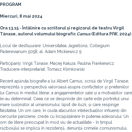
PROGRAM
Miercuri, 8 mai 2024
Ora 13.15 - Întâlnire cu scriitorul și regizorul de teatru Virgil
Tănase, autorul volumului biografic
Camus
(Editura PIW, 2024)
Locul de desfășurare: Universitatea Jagiellonă, Collegium
Paderevianum 505B, al. Adam Mickiewicz 9
Participanți: Virgil Tănase, Maciej Kałuża, Paulina Frankiewicz.
Traducere-interpretariat: Tomasz Klimkowski
Recent apăruta biografie a lui Albert Camus, scrisă de Virgil Tănase,
reprezintă o perspectivă valoroasă asupra conflictelor și prieteniilor
lui Camus în mediul literar, a angajamentelor sale și a motivațiilor care
le-au determinat. Ceea ce se desprinde din carte este portretul unui
mare susținător al umanismului, lipsit de iluzii, și care respinge
falsitatea. Un om care, în ciuda atacurilor intelectualilor influenți din
cercurile pariziene, crede cu încăpățânare în puterea adevărului. Un
om de litere preocupat în mod viu de actualitate - în timpul
războiului se implică în rezistență, denunță crimele comunismului,