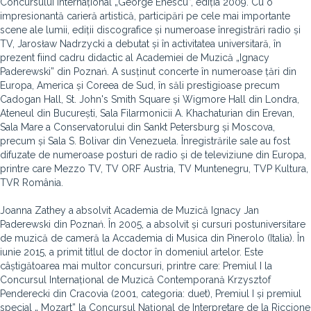
Concursului Internațional „George Enescu”, ediția 2009. Cu o
impresionantă carieră artistică, participări pe cele mai importante
scene ale lumii, ediții discografice și numeroase înregistrări radio și
TV, Jarosław Nadrzycki a debutat și în activitatea universitară, în
prezent fiind cadru didactic al Academiei de Muzică „Ignacy
Paderewski” din Poznań. A susținut concerte în numeroase țări din
Europa, America și Coreea de Sud, în săli prestigioase precum
Cadogan Hall, St. John's Smith Square și Wigmore Hall din Londra,
Ateneul din București, Sala Filarmonicii A. Khachaturian din Erevan,
Sala Mare a Conservatorului din Sankt Petersburg și Moscova,
precum și Sala S. Bolivar din Venezuela. Înregistrările sale au fost
difuzate de numeroase posturi de radio și de televiziune din Europa,
printre care Mezzo TV, TV ORF Austria, TV Muntenegru, TVP Kultura,
TVR România.
Joanna Zathey a absolvit Academia de Muzică Ignacy Jan
Paderewski din Poznań. În 2005, a absolvit și cursuri postuniversitare
de muzică de cameră la Accademia di Musica din Pinerolo (Italia). În
iunie 2015, a primit titlul de doctor în domeniul artelor. Este
câștigătoarea mai multor concursuri, printre care: Premiul I la
Concursul Internațional de Muzică Contemporană Krzysztof
Penderecki din Cracovia (2001, categoria: duet), Premiul I și premiul
special „ Mozart” la Concursul Național de Interpretare de la Riccione