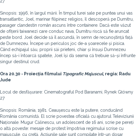
27
Sinopsis: 1996, în largul mării. În timpul turei sale pe puntea unui vas
transatlantic, Joel, marinar filipinez religios, îl descoperă pe Dumitru,
pasager clandestin român ascuns între containere. Dacă este văzut
de ofițerii taiwanezi care conduc nava, Dumitru riscă să fie aruncat
peste bord. Joel decide să îl ascundă, în semn de recunoștință față
de Dumnezeu. Începe un periculos joc de-a șoarecele și pisica.
Când echipajul său, proprii săi prieteni, chiar și însuși Dumnezeu
încep să-i întoarcă spatele, Joel își dă seama că trebuie să-și înfrunte
singur destinul crud.
Ora 20.30 - Proiecția filmului
Tipografic Majuscul
, regia: Radu
Jude
Locul de desfășurare: Cinematograful Pod Baranami, Rynek Główny
27
Sinopsis: România, 1981. Ceaușescu este la putere, conducând
România comunistă. El scrie povestea oficială cu ajutorul Televiziunii
Naționale. Mugur Călinescu, un adolescent de 16 ani, scrie pe pereți
o altă poveste: mesaje de protest împotriva regimului scrise cu
majuscule, cu cretă. Acțiunile sale sunt compilate într-un dosar