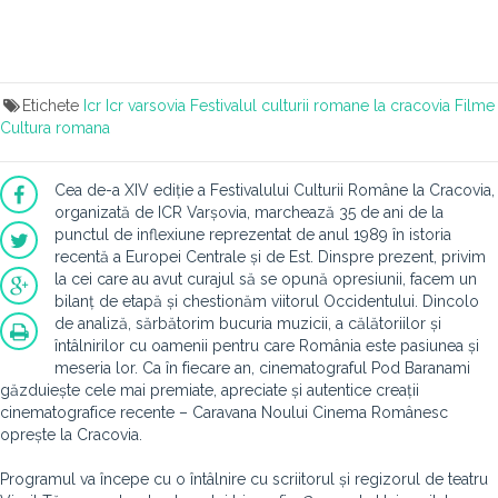
Etichete
Icr
Icr varsovia
Festivalul culturii romane la cracovia
Filme
Cultura romana
Cea de-a XIV ediție a Festivalului Culturii Române la Cracovia,
organizată de ICR Varșovia, marchează 35 de ani de la
punctul de inflexiune reprezentat de anul 1989 în istoria
recentă a Europei Centrale și de Est. Dinspre prezent, privim
la cei care au avut curajul să se opună opresiunii, facem un
bilanț de etapă și chestionăm viitorul Occidentului. Dincolo
de analiză, sărbătorim bucuria muzicii, a călătoriilor și
întâlnirilor cu oamenii pentru care România este pasiunea și
meseria lor. Ca în fiecare an, cinematograful Pod Baranami
găzduiește cele mai premiate, apreciate și autentice creații
cinematografice recente – Caravana Noului Cinema Românesc
oprește la Cracovia.
Programul va începe cu o întâlnire cu scriitorul și regizorul de teatru