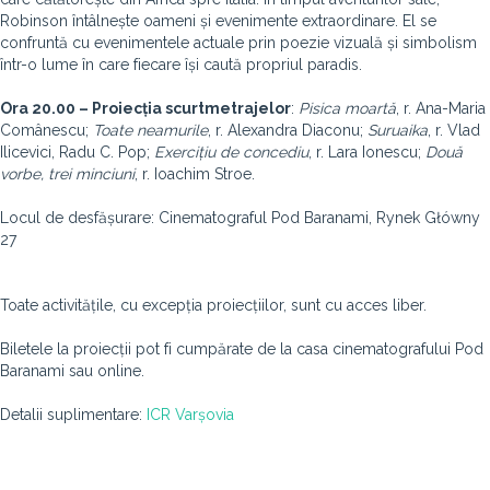
Robinson întâlnește oameni și evenimente extraordinare. El se
confruntă cu evenimentele actuale prin poezie vizuală și simbolism
într-o lume în care fiecare își caută propriul paradis.
Ora 20.00 – Proiecția scurtmetrajelor
:
Pisica moartă
, r. Ana-Maria
Comânescu;
Toate neamurile
, r. Alexandra Diaconu;
Suruaika
, r. Vlad
Ilicevici, Radu C. Pop;
Exercițiu de concediu
, r. Lara Ionescu;
Două
vorbe, trei minciuni
, r. Ioachim Stroe.
Locul de desfășurare: Cinematograful Pod Baranami, Rynek Główny
27
Toate activitățile, cu excepția proiecțiilor, sunt cu acces liber.
Biletele la proiecții pot fi cumpărate de la casa cinematografului Pod
Baranami sau online.
Detalii suplimentare:
ICR Varșovia