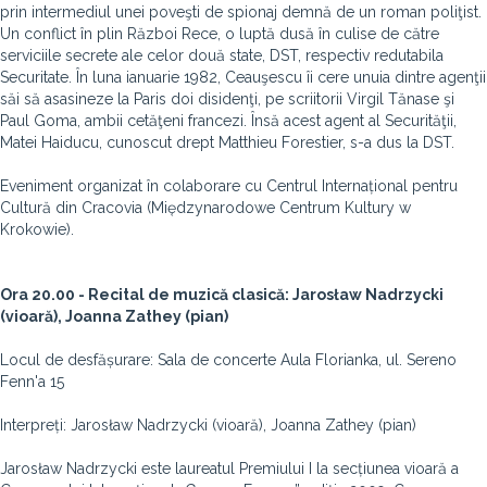
prin intermediul unei poveşti de spionaj demnă de un roman poliţist.
Un conflict în plin Război Rece, o luptă dusă în culise de către
serviciile secrete ale celor două state, DST, respectiv redutabila
Securitate. În luna ianuarie 1982, Ceauşescu îi cere unuia dintre agenţii
săi să asasineze la Paris doi disidenţi, pe scriitorii Virgil Tănase şi
Paul Goma, ambii cetăţeni francezi. Însă acest agent al Securităţii,
Matei Haiducu, cunoscut drept Matthieu Forestier, s-a dus la DST.
Eveniment organizat în colaborare cu Centrul Internațional pentru
Cultură din Cracovia (Międzynarodowe Centrum Kultury w
Krokowie).
Ora 20.00 - Recital de muzică clasică: Jarosław Nadrzycki
(vioară), Joanna Zathey (pian)
Locul de desfășurare: Sala de concerte Aula Florianka, ul. Sereno
Fenn'a 15
Interpreți: Jarosław Nadrzycki (vioară), Joanna Zathey (pian)
Jarosław Nadrzycki este laureatul Premiului I la secțiunea vioară a