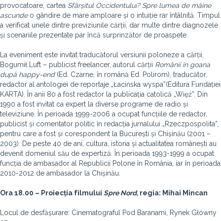
provocatoare, cartea
Sfârșitul Occidentului? Spre lumea de mâine
ascunde
o gândire de mare amploare și o intuiție rar întâlnită. Timpul
a verificat unele dintre previziunile cărții, dar multe dintre diagnozele
și scenariile prezentate par încă surprinzător de proaspete.
La eveniment este invitat traducătorul versiunii poloneze a cărții,
Bogumił Luft – publicist freelancer, autorul cărții
Românii în goana
după happy-end
(Ed. Czarne, în română Ed. Polirom), traducător,
redactor al antologiei de reportaje „Łacińska wyspa”(Editura Fundației
KARTA). În anii 80 a fost redactor la publicația catolică „Więź”. Din
1990 a fost invitat ca expert la diverse programe de radio și
televiziune. În perioada 1999-2006 a ocupat funcțiile de redactor,
publicist și comentator politic în redacția jurnalului „Rzeczpospolita”,
pentru care a fost și corespondent la București și Chișinău (2001 –
2003). De peste 40 de ani, cultura, istoria și actualitatea românești au
devenit domeniul său de expertiză. În perioada 1993-1999 a ocupat
funcția de ambasador al Republicii Polone în România, iar în perioada
2010-2012 de ambasador la Chișinău.
Ora 18.00 – Proiecția filmului
Spre Nord,
regia: Mihai Mincan
Locul de desfășurare: Cinematograful Pod Baranami, Rynek Główny