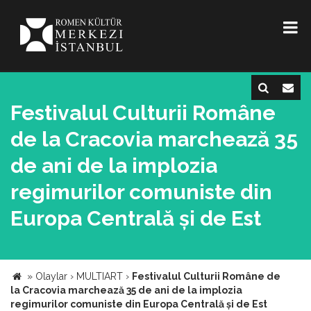
Festivalul Culturii Române
de la Cracovia marchează 35
de ani de la implozia
regimurilor comuniste din
Europa Centrală și de Est
»
Olaylar
›
MULTIART
›
Festivalul Culturii Române de
la Cracovia marchează 35 de ani de la implozia
regimurilor comuniste din Europa Centrală și de Est