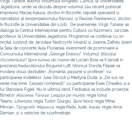
Virgil Tănase, autorul volumului biografic
Camus,
la Universitatea
Jagiellonă, unde va discuta despre volumul său recent publicat
împreună Maciej Kałuża, doctor în filozofie, reputat specialist și
cercetător al existențialismului francez, și Paulina Frankiewicz, doctor
în filozofie la Universitatea din Łódź. De asemenea, Virgil Tănase va
dialoga la Centrul Internațional pentru Cultură cu Kazimierz Jurczak,
profesor la Universitatea Jagiellonă. Programul va continua cu un
recital susținut de Jarosław Nadrzycki (vioară) și Joanna Zathey (pian)
la Sala de concerte Aula Florianka, eveniment de promovare a
Concursului Internațional „George Enescu". Volumul
Sfârșitul
Occidentului? Spre lumea de mâine
de Lucian Boia va fi lansat în
prezența traducătorului Bogumił Luft. Istoricul Dorota Filipak va
modera două dezbateri: „România, pasiune și profesie”, cu
participarea invitatelor Julia Obrzut și Martyna Duda, și „De sus se
vede mai bine. Carpații românești”, cu participarea Ewei Chwałko și a
lui Stanisław Figiel. Nu în ultimul rând, Festivalul va include proiecția
filmelor
Afacerea Tănase. Leapșa pe murite,
regia Ionuț
Teianu,
Libertate
, regia Tudor Giurgiu,
Spre Nord,
regia Mihai
Mincan,
Tipografic Majuscul
, regia Radu Jude,
Insula
, regia Anca
Damian, și o selecție de scurtmetraje.