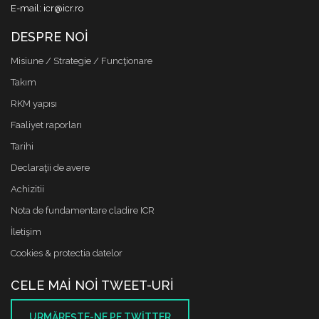
E-mail: icr@icr.ro
DESPRE NOI
Misiune / Strategie / Funcţionare
Takım
RKM yapısı
Faaliyet raporları
Tarihi
Declaraţii de avere
Achizitii
Nota de fundamentare cladire ICR
İletişim
Cookies & protectia datelor
CELE MAI NOI TWEET-URI
URMĂREŞTE-NE PE TWITTER