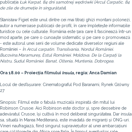
publicația
Łuk Karpat. 84 dni samotnej wędrówki [Arcul Carpatic. 84
de zile de drumeție în singurătate
].
Stanisław Figiel este unul dintre cei mai titrați ghizi montani polonezi,
autor a numeroase publicații de profil, în care împletește informațiile
turistice cu cele culturale. România este țara care îl fascinează într-un
mod aparte, pe care o cunoaște sistematic și pe care o promovează
- este autorul unei serii de volume dedicate diverselor regiuni ale
României –
În Arcul carpatin. Transilvania, Nordul României.
Bucovina.Maramureș, Estul României. Moldova. De la Carpați la
Nistru, Sudul României. Banat, Oltenia, Muntenia, Dobrogea
.
Ora 18.00 – Proiecția filmului
Insula
, regia: Anca Damian
Locul de desfășurare: Cinematograful Pod Baranami, Rynek Główny
27
Sinopsis: Filmul este o fabulă muzicală inspirată din mitul lui
Robinson Crusoe. Aici Robinson este doctor și, spre deosebire de
adevăratul Crusoe, își cultivă în mod deliberat singurătatea. Dar insula
sa, situată în Marea Mediterană, este invadată de migranți și ONG-uri.
Vineri naufragiază, fiind singurul supraviețuitor al unei ambarcațiuni
care călătorește din Africa spre Italia. În timpul aventurilor sale,