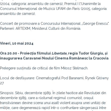
(2004, categoria: ansamblu de cameră), Premiul I l'Unanimite la
Concursul Internațional de Muzică UFAM din Paris (2005, categoria:
ansamblu de cameră).
Concert de promovare a Concursului Internațional „George Enescu".
Parteneri: ARTEXIM, Ministerul Culturii din România.
Vineri, 10 mai 2024
Ora 20.00 - Proiecția filmului
Libertate
, regia Tudor Giurgiu, și
inaugurarea Caravanei Noului Cinema Românesc la Cracovia
Prelegere susținută de criticul de film Miłosz Stelmach.
Locul de desfășurare: Cinematograful Pod Baranami, Rynek Główny
27
Sinopsis: Sibiu, decembrie 1989. În zilele haotice ale Revoluției din
decembrie 1989, care a răsturnat regimul comunist, orașul
transilvănean devine scena unui asalt violent asupra unei unități de
miliție, care degenerează rapid într-o confruntare sângeroasă între