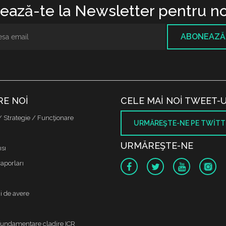
ază-te la Newsletter pentru no
ABONEAZĂ
RE NOI
CELE MAI NOI TWEET-U
/ Strategie / Funcţionare
URMĂREŞTE-NE PE TWITT
URMĂREŞTE-NE
sı
raporları
i de avere
fundamentare cladire ICR