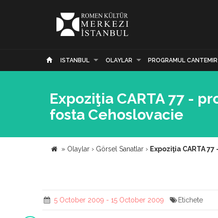
ISTANBUL
OLAYLAR
PROGRAMUL CANTEMIR
Expoziţia CARTA 77 - pr
fosta Cehoslovacie
»
Olaylar
›
Görsel Sanatlar
›
Expoziţia CARTA 77 
5 October 2009 - 15 October 2009
Etichete