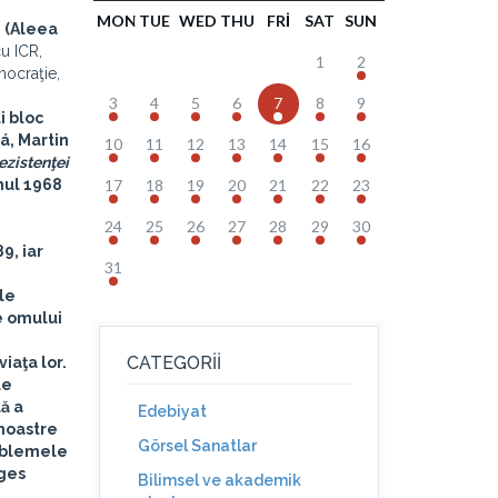
MON
TUE
WED
THU
FRI
SAT
SUN
n (Aleea
cu ICR,
1
2
mocraţie,
3
4
5
6
7
8
9
i bloc
á, Martin
10
11
12
13
14
15
16
rezistenţei
nul 1968
17
18
19
20
21
22
23
24
25
26
27
28
29
30
9, iar
31
ile
le omului
CATEGORII
iaţa lor.
le
lă a
Edebiyat
 noastre
Görsel Sanatlar
roblemele
ges
Bilimsel ve akademik