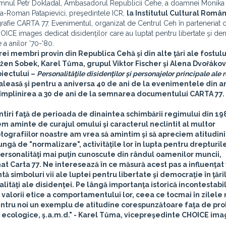
domnul Petr Dokladal, Ambasadorul Republicii Cehe, a doamnei Monika
ia-Roman Patapievici, preşedintele ICR,
la Institutul Cultural Româ
grafie CARTA 77. Evenimentul, organizat de Centrul Ceh în parteneriat 
ICE images dedicat disidenţilor care au luptat pentru libertate şi de
 a anilor '70-'80.
i membri provin din Republica Cehă şi din alte ţări ale fostulu
žen Sobek, Karel Tůma, grupul Viktor Fischer şi Alena Dvořákov
iectului –
Personalităţile disidenţilor şi personajelor principale ale 
 aleasă şi pentru a aniversa 40 de ani de la evenimentele din a
 împlinirea a 30 de ani de la semnarea documentului CARTA 77.
iri faţă de perioada de dinaintea schimbării regimului din 198
 aminte de curajul omului şi caracterul neclintit al multor
 fotografiilor noastre am vrea să amintim şi să apreciem atitudin
lungă de "normalizare", activităţile lor în lupta pentru drepturi
ersonalităţi mai puţin cunoscute din rândul oamenilor muncii,
t Carta 77. Ne interesează în ce măsură acest pas a influenţat v
tă simboluri vii ale luptei pentru libertate şi democraţie în ţări
lităţi ale disidenţei. Pe lângă importanţa istorică incontestabi
 valorii etice a comportamentului lor, ceea ce tocmai în zilele
 pentru noi un exemplu de atitudine corespunzătoare faţa de p
ecologice, ş.a.m.d." -
Karel Tůma,
vicepreşedinte CHOICE ima