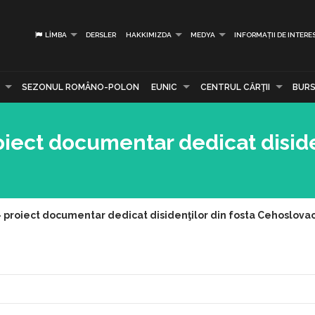
LIMBA
DERSLER
HAKKIMIZDA
MEDYA
INFORMAȚII DE INTERE
SEZONUL ROMÂNO-POLON
EUNIC
CENTRUL CĂRŢII
BURS
oiect documentar dedicat diside
- proiect documentar dedicat disidenţilor din fosta Cehoslova