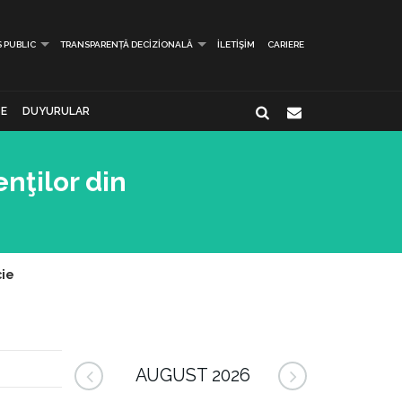
S PUBLIC
TRANSPARENȚĂ DECIZIONALĂ
İLETIŞIM
CARIERE
E
DUYURULAR
nţilor din
cie
AUGUST 2026