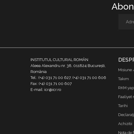
Abone
DESP
INSTITUTUL CULTURAL ROMÂN
Aleea Alexandru nr. 38, 011824 București,
Misiune 
România
Tel.: (+4) 031 71 00 627, (+4) 031 71 00 606
Takım
Fax: (+4) 031 71 00 607
RKM yapı
E-mail: icr@icr.ro
Faaliyet 
Tarihi
Declaraţi
Achizitii
Nota de 