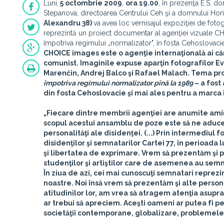
Luni,
5 octombrie 2009
,
ora 19.00
, în prezenţa E.S. 
Stepanova, directoarea Centrului Ceh şi a domnului Hor
Alexandru 38)
va avea loc vernisajul expoziţiei de foto
reprezintă un proiect documentar al agenţiei vizuale CHO
împotriva regimului „normalizator", în fosta Cehoslovacie
CHOICE images este o agenţie internaţională ai căre
comunist. Imaginile expuse aparţin fotografilor Ev
Marenčin, Andrej Balco şi Rafael Malach. Tema pro
împotriva regimului normalizator pînă la 1989
– a fost
din fosta Cehoslovacie şi mai ales pentru a marca
„Fiecare dintre membrii agenţiei are anumite amint
scopul acestui ansamblu de poze este să ne aducem
personalităţi ale disidenţei. (...) Prin intermediul
disidenţilor şi semnatarilor Cartei 77, în perioada 
şi libertatea de exprimare. Vrem să prezentăm şi p
studenţilor şi artiştilor care de asemenea au semna
În ziua de azi, cei mai cunoscuţi semnatari reprezin
noastre. Noi însă vrem să prezentăm şi alte persona
atitudinilor lor, am vrea să atragem atenţia asupra
ar trebui să apreciem. Aceşti oameni ar putea fi
societăţii contemporane, globalizare, problemele 