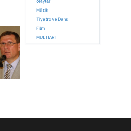
olaylar
Müzik
Tiyatro ve Dans
Film
MULTIART