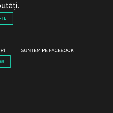
utăţi.
-TE
RI
SUNTEM PE FACEBOOK
ER