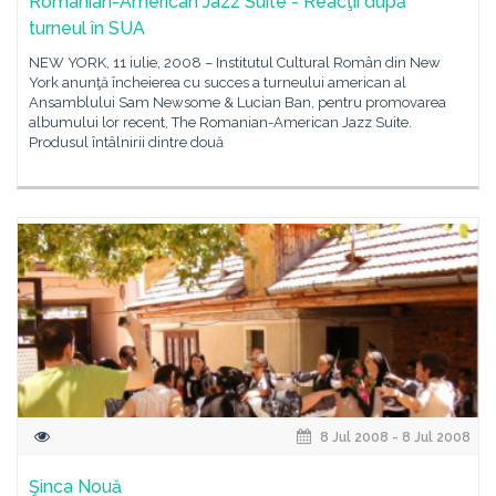
Romanian-American Jazz Suite - Reacţii după
turneul în SUA
NEW YORK, 11 iulie, 2008 – Institutul Cultural Român din New
York anunţă încheierea cu succes a turneului american al
Ansamblului Sam Newsome & Lucian Ban, pentru promovarea
albumului lor recent, The Romanian-American Jazz Suite.
Produsul întâlnirii dintre două
8 Jul 2008 - 8 Jul 2008
Şinca Nouă