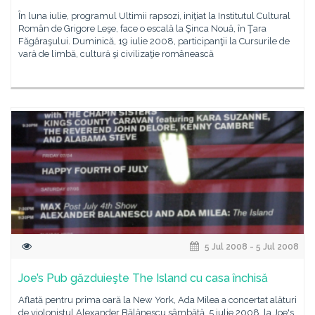
În luna iulie, programul Ultimii rapsozi, iniţiat la Institutul Cultural
Român de Grigore Leşe, face o escală la Şinca Nouă, în Ţara
Făgăraşului. Duminică, 19 iulie 2008, participanţii la Cursurile de
vară de limbă, cultură şi civilizaţie românească
5 Jul 2008 - 5 Jul 2008
Joe’s Pub găzduieşte The Island cu casa închisă
Aflată pentru prima oară la New York, Ada Milea a concertat alături
de violonistul Alexander Bălănescu sâmbătă, 5 iulie 2008, la Joe's