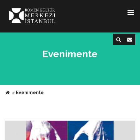
Evenimente
»
Evenimente