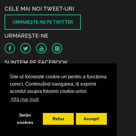
CELE MAI NOI TWEET-URI
URMĂREŞTE-NE PE TWITTER
URMĂREŞTE-NE
SUNTEM PE FACEBOOK
Site-ul folosește cookie-uri pentru a funcționa
corect. Continuând navigarea, iți exprimi
acordul asupra folosirii cookie-urilor.
Află mai mult
Setări
Refuz
Accept!
cookies