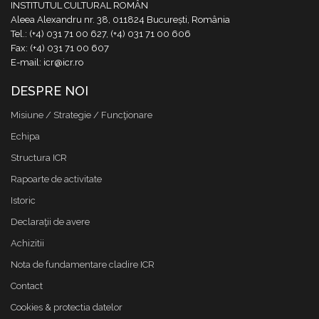
INSTITUTUL CULTURAL ROMÂN
Aleea Alexandru nr. 38, 011824 București, România
Tel.: (+4) 031 71 00 627, (+4) 031 71 00 606
Fax: (+4) 031 71 00 607
E-mail: icr@icr.ro
DESPRE NOI
Misiune / Strategie / Funcţionare
Echipa
Structura ICR
Rapoarte de activitate
Istoric
Declaraţii de avere
Achizitii
Nota de fundamentare cladire ICR
Contact
Cookies & protectia datelor