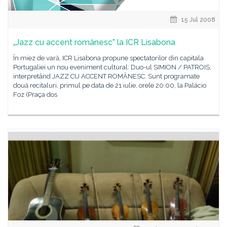
15 Jul 2008
„Jazz cu accent românesc” la ICR Lisabona
În miez de vară, ICR Lisabona propune spectatorilor din capitala
Portugaliei un nou eveniment cultural: Duo-ul SIMION / PATROIS,
interpretând JAZZ CU ACCENT ROMÂNESC. Sunt programate
două recitaluri, primul pe data de 21 iulie, orele 20:00, la Palácio
Foz (Praça dos