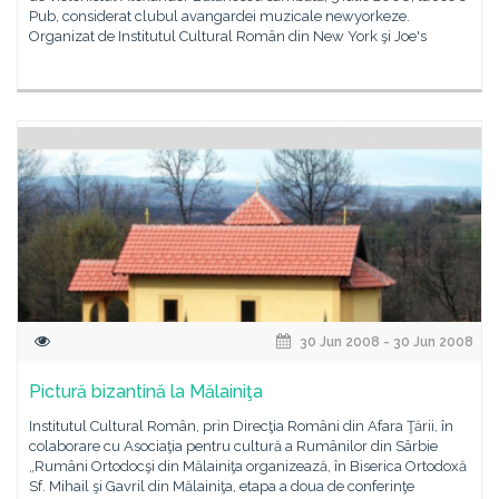
Pub, considerat clubul avangardei muzicale newyorkeze.
Organizat de Institutul Cultural Român din New York şi Joe's
30 Jun 2008 - 30 Jun 2008
Pictură bizantină la Mălainiţa
Institutul Cultural Român, prin Direcţia Români din Afara Ţării, în
colaborare cu Asociaţia pentru cultură a Rumânilor din Sârbie
„Rumâni Ortodocşi din Mălainiţa organizează, în Biserica Ortodoxă
Sf. Mihail şi Gavril din Mălainiţa, etapa a doua de conferinţe