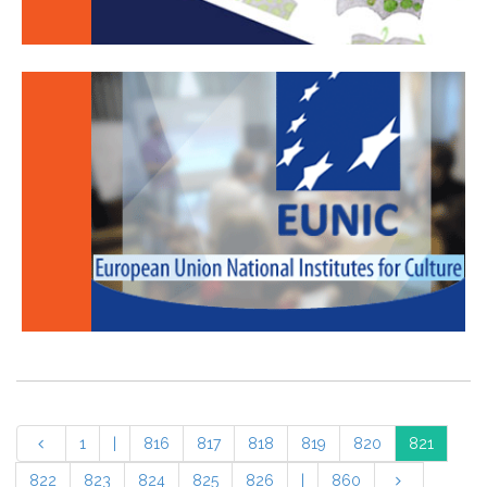
1
|
816
817
818
819
820
821
822
823
824
825
826
|
860