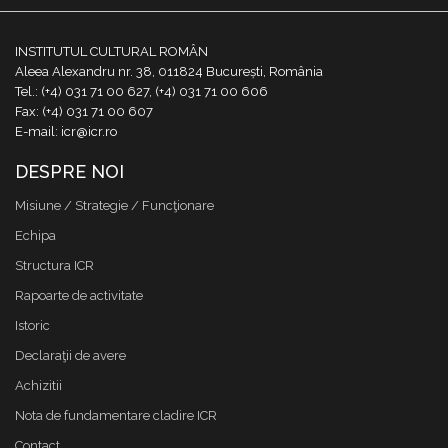
INSTITUTUL CULTURAL ROMÂN
Aleea Alexandru nr. 38, 011824 București, România
Tel.: (+4) 031 71 00 627, (+4) 031 71 00 606
Fax: (+4) 031 71 00 607
E-mail: icr@icr.ro
DESPRE NOI
Misiune / Strategie / Funcţionare
Echipa
Structura ICR
Rapoarte de activitate
Istoric
Declaraţii de avere
Achizitii
Nota de fundamentare cladire ICR
Contact