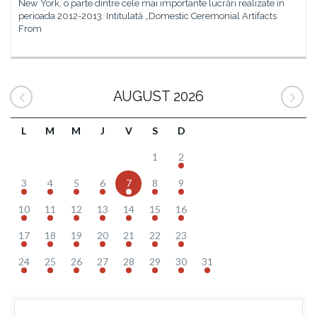
New York, o parte dintre cele mai importante lucrări realizate în
perioada 2012-2013. Intitulată „Domestic Ceremonial Artifacts
From
AUGUST 2026
L
M
M
J
V
S
D
1
2
3
4
5
6
7
8
9
10
11
12
13
14
15
16
17
18
19
20
21
22
23
24
25
26
27
28
29
30
31