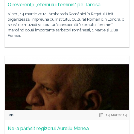
O reverenţă „eternului feminin”, pe Tamisa
Vineri, 14 martie 2014, Ambasada României în Regatul Unit
organizează, împreună cu Institutul Cultural Român din Londra, o
seară de muzică și literatură consacrată “eternului feminin”,
marcând două importante sărbători românești, 1 Martie și Ziua
Femeii.
14 Mar 2014
Ne-a părăsit regizorul Aureliu Manea