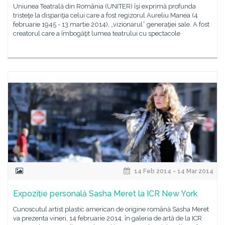
Uniunea Teatrală din România (UNITER) îşi exprimă profunda
tristeţe la dispariţia celui care a fost regizorul Aureliu Manea (4
februarie 1945 - 13 martie 2014), „vizionarul” generaţiei sale. A fost
creatorul care a îmbogăţit lumea teatrului cu spectacole
14 Feb 2014 - 14 Mar 2014
Expoziție personală Sasha Meret la ICR New York
Cunoscutul artist plastic american de origine română Sasha Meret
va prezenta vineri, 14 februarie 2014, în galeria de artă de la ICR