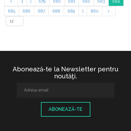
1
|
679
680
681
682
683
684
685
686
687
688
689
|
860
Abonează-te la Newsletter pentru
noutăţi.
ABONEAZĂ-TE