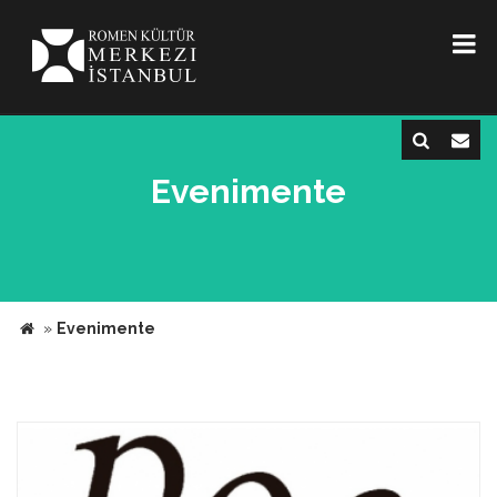
Evenimente
»
Evenimente