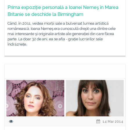
Prima expoziție personală a Ioanei Nemeş în Marea
Britanie se deschide la Birmingham
Când, în 2011, vestea morții sale a bulversat lumea artistică
românească, Ioana Nemeş era cunoscută drept una dintre cele
mai interesante şi originale artiste ale generației din care făcea
parte. La doar 32 de ani, ea se afla - grație lucrărilor sale
îndrăznețe,
14 Mar 2014