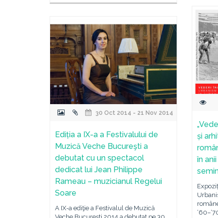
30 Oct 2014 - 21 Nov 2014
„Vede
Ediția a IX-a a Festivalului de
și arh
Muzică Veche Bucureşti a
român
debutat cu un spectacol
în ani
dedicat lui Jean Philippe
semin
Rameau – muzicianul Regelui
Expoziț
Soare
Urbanis
române
A IX-a ediţie a Festivalul de Muzică
‘60–‘70
Veche Bucureşti 2014 a debutat pe 30