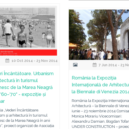
10 Oct 2014 - 23 Nov 2014
7 Jun 2014 - 23 
ri Încântătoare. Urbanism
România la Expoziţia
itectură în turismul
Internaţională de Arhitectu
esc de la Marea Neagră
la Biennale di Venezia 201
i ‘60–‘70“ - expoziție și
ar
România la Expoziţia Internaţiona
Arhitectură – la Biennale di Venez
ia „Vederi Încântătoare.
iunie – 23 noiembrie 2014 Comisa
m și arhitectură în turismul
Monica Morariu Vicecomisari:
sc de la Marea Neagră în anii
Alexandru Damian, Bogdan Tofan
“, proiect organizat de Asociația
UNDER CONSTRUCTION – proiec