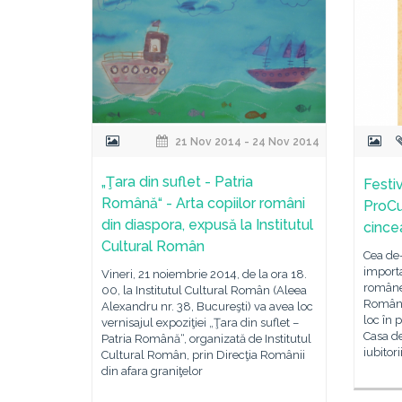
21 Nov 2014 - 24 Nov 2014
„Ţara din suflet - Patria
Festi
Română“ - Arta copiilor români
ProCu
din diaspora, expusă la Institutul
cince
Cultural Român
Cea de-
importa
Vineri, 21 noiembrie 2014, de la ora 18.
românes
00, la Institutul Cultural Român (Aleea
Române
Alexandru nr. 38, Bucureşti) va avea loc
loc în 
vernisajul expoziţiei „Ţara din suflet –
Casa d
Patria Română“, organizată de Institutul
iubitor
Cultural Român, prin Direcţia Românii
din afara graniţelor