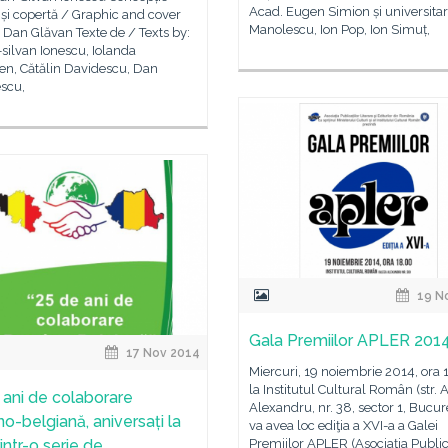
Acad. Eugen Simion și universitari
 și copertă / Graphic and cover
Manolescu, Ion Pop, Ion Simuț,
 Dan Glăvan Texte de / Texts by:
silvan Ionescu, Iolanda
n, Cătălin Davidescu, Dan
escu,
19 N
Gala Premiilor APLER 201
17 Nov 2014
Miercuri, 19 noiembrie 2014, ora 
la Institutul Cultural Român (str. 
 ani de colaborare
Alexandru, nr. 38, sector 1, Bucure
o-belgiană, aniversați la
va avea loc ediţia a XVI-a a Galei
rintr-o serie de
Premiilor APLER (Asociaţia Publica