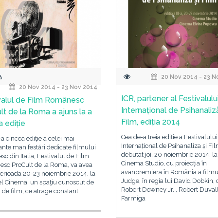
20 Nov 2014 - 23 N
20 Nov 2014 - 23 Nov 2014
ICR, partener al Festivalulu
valul de Film Românesc
Internațional de Psihanalizǎ
lt de la Roma a ajuns la a
Film, ediția 2014
a ediție
Cea de-a treia ediție a Festivalului
a cincea ediție a celei mai
Internațional de Psihanaliza și Fi
nte manifestări dedicate filmului
debutat joi, 20 noiembrie 2014, la
c din Italia, Festivalul de Film
Cinema Studio, cu proiecția în
sc ProCult de la Roma, va avea
avanpremiera în România a filmu
perioada 20-23 noiembrie 2014, la
Judge, în regia lui David Dobkin, 
el Cinema, un spaţiu cunoscut de
Robert Downey Jr. , Robert Duvall
ii de film, ce atrage constant
Farmiga