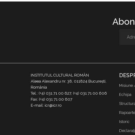
Abone
DESP
INSTITUTUL CULTURAL ROMÂN
Aleea Alexandru nr. 38, 011824 București,
Misiune 
România
Tel.: (+4) 031 71 00 627, (+4) 031 71 00 606
Echipa
Fax: (+4) 031 71 00 607
Structur
E-mail: icr@icr.ro
Rapoarte 
Istoric
Declaraţi