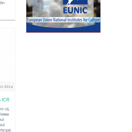
din
ov 2014
a ICR
00-15.
(Aleea
iul
eul
ticipă: