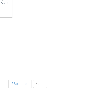
 Vor fi
|
860