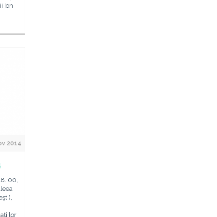
i Ion
ov 2014
4
18. 00,
Aleea
şti),
ţiilor