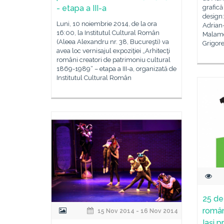
- etapa a III-a
grafică
design:
Luni, 10 noiembrie 2014, de la ora
Adrian-
16:00, la Institutul Cultural Român
Malame
(Aleea Alexandru nr. 38, Bucureşti) va
Grigor
avea loc vernisajul expoziţiei „Arhitecţi
români creatori de patrimoniu cultural
1869-1989“ – etapa a III-a, organizată de
Institutul Cultural Român
25 de
român
15 Nov 2014 - 16 Nov 2014
Iași p