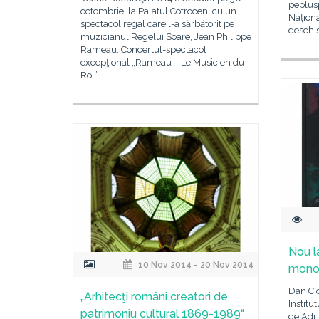
peplus
octombrie, la Palatul Cotroceni cu un
Naționa
spectacol regal care l-a sărbătorit pe
deschis
muzicianul Regelui Soare, Jean Philippe
Rameau. Concertul-spectacol
excepţional „Rameau – Le Musicien du
Roi”,
Nou l
10 Nov 2014 - 20 Nov 2014
monog
Dan Ci
„Arhitecţi români creatori de
Institu
patrimoniu cultural 1869-1989“
de Adr