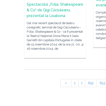
Spectacolul „Folia, Shakespeare
even
& Co“ de Gigi Căciuleanu,
Comple
prezentat la Lisabona
organiz
noiemb
Cel mai recent spectacol de teatru
evenim
coregrafic semnat de Gigi Căciuleanu -
celebra
Folia, Shakespeare & Co - va fi prezentat
româno
la Teatrul Naţional Dona Maria II (sala
belgian
Garrett) din capitala Portugaliei în zilele
de 15 noiembrie 2014, de la ora 21. 00, şi
16 noiembrie 2014, de
1
|
652
653