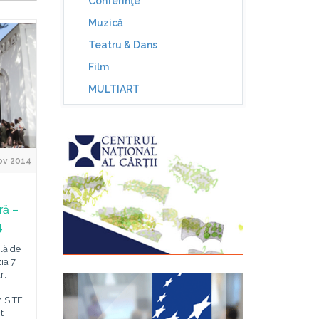
Conferinţe
Muzică
Teatru & Dans
Film
MULTIART
Nov 2014
ră –
4
lă de
ia 7
r:
 SITE
t