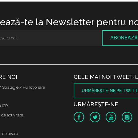
ază-te la Newsletter pentru no
ABONEAZĂ
RE NOI
CELE MAI NOI TWEET-U
/ Strategie / Funcţionare
URMĂREŞTE-NE PE TWITT
URMĂREŞTE-NE
a ICR
de activitate
i de avere