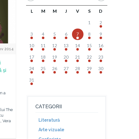
L
M
M
J
V
S
D
1
2
3
4
5
6
7
8
9
10
11
12
13
14
15
16
ov 2014
17
18
19
20
21
22
23
i
24
25
26
27
28
29
30
 și
31
lm a
CATEGORII
lui The
cu
Literatură
, Vera
Arte vizuale