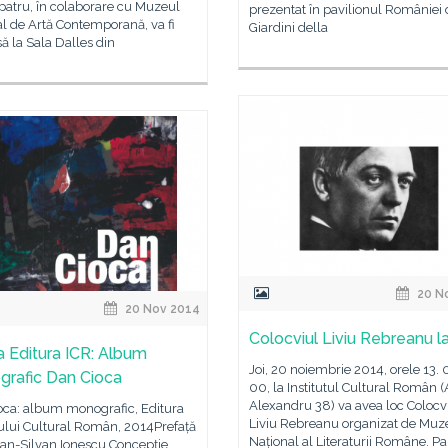
patru, în colaborare cu Muzeul
prezentat în pavilionul României 
l de Artă Contemporană, va fi
Giardini della
ă la Sala Dalles din
20 N
20 Nov 2014
Colocviul Liviu Rebreanu l
a Editura ICR: Album
Joi, 20 noiembrie 2014, orele 13. 
rafic Dan Cioca
00, la Institutul Cultural Român 
Alexandru 38) va avea loc Colocv
oca: album monografic, Editura
Liviu Rebreanu organizat de Muz
tului Cultural Român, 2014Prefață
Național al Literaturii Române. Par
ian-Silvan Ionescu Concepție