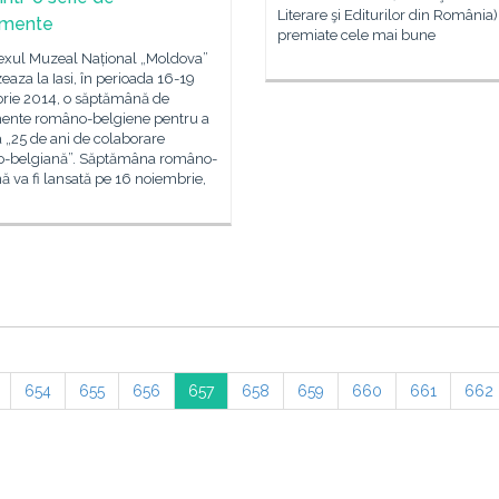
Literare şi Editurilor din România).
imente
premiate cele mai bune
xul Muzeal Național „Moldova”
eaza la Iasi, în perioada 16-19
rie 2014, o săptămână de
ente româno-belgiene pentru a
 „25 de ani de colaborare
-belgiană”. Săptămâna româno-
ă va fi lansată pe 16 noiembrie,
654
655
656
657
658
659
660
661
662