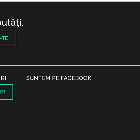
utăţi.
-TE
RI
SUNTEM PE FACEBOOK
ER