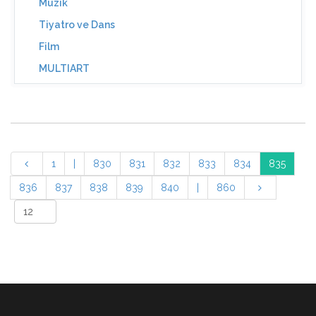
Müzik
Tiyatro ve Dans
Film
MULTIART
1
|
830
831
832
833
834
835
836
837
838
839
840
|
860