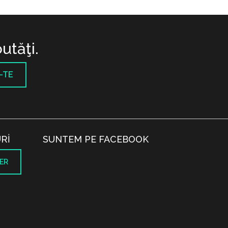
utăţi.
-TE
RI
SUNTEM PE FACEBOOK
ER