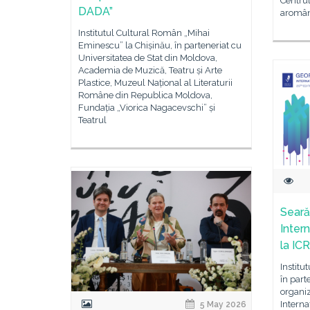
Centrul
DADA”
aromâne
Institutul Cultural Român „Mihai
Eminescu” la Chișinău, în parteneriat cu
Universitatea de Stat din Moldova,
Academia de Muzică, Teatru și Arte
Plastice, Muzeul Național al Literaturii
Române din Republica Moldova,
Fundația „Viorica Nagacevschi” și
Teatrul
Seară
Inter
la IC
Institu
în part
organiz
Interna
5 May 2026