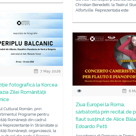
Christian Benedetti, la Teatrul Stu
Alfortville. Reprezentația este
7 May 2026
iție fotografică la Korcea
6 M
azia Zilei Românității
nice
Ziua Europei la Roma,
tul Cultural Român, prin
sărbătorită prin recital de p
timentul Programe pentru
flaut susținut de Alice Băla
tăți Românești din cadrul
ei Reprezentanțe în Străinătate și
Edoardo Petti
tăți Românești, organizează, la
Accademia di Romania in Roma, 