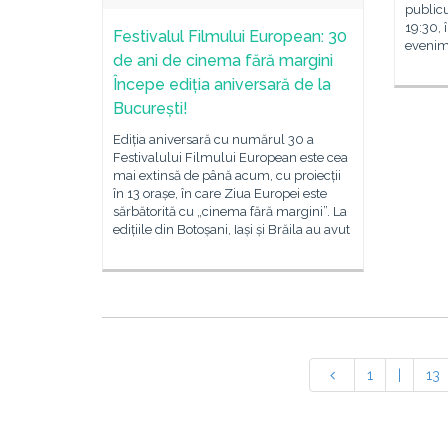
publicu
19:30, 
Festivalul Filmului European: 30
evenim
de ani de cinema fără margini
Începe ediția aniversară de la
București!
Ediția aniversară cu numărul 30 a
Festivalului Filmului European este cea
mai extinsă de până acum, cu proiecții
în 13 orașe, în care Ziua Europei este
sărbătorită cu „cinema fără margini”. La
edițiile din Botoșani, Iași și Brăila au avut
1
|
13