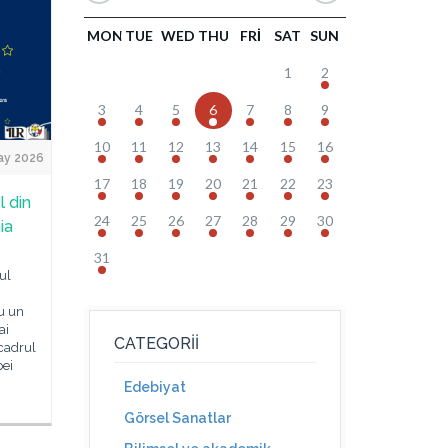
MON
TUE
WED
THU
FRI
SAT
SUN
1
2
3
4
5
6
7
8
9
10
11
12
13
14
15
16
ay 2026
17
18
19
20
21
22
23
l din
24
25
26
27
28
29
30
ia
31
ul
cu un
ai
CATEGORII
 cadrul
pei
Edebiyat
Görsel Sanatlar