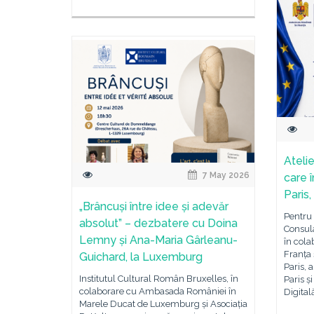
Atelie
7 May 2026
care 
Paris
„Brâncuși între idee și adevăr
Pentru 
absolut” – dezbatere cu Doina
Consula
Lemny și Ana-Maria Gârleanu-
în col
Franța 
Guichard, la Luxemburg
Paris, 
Institutul Cultural Român Bruxelles, în
Paris ș
colaborare cu Ambasada României în
Digital
Marele Ducat de Luxemburg și Asociația