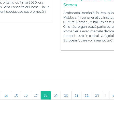
l britanic joi, 7 mai 2026, ora
Soroca
în Seria Concertelor Enescu, la un
ent special dedicat promovării
Ambasada României în Republic
Moldova, în parteneriat cu Institut
Cultural Român „Mihai Eminescu”
Chișinău, organizează participare
României la evenimentele dedicat
Europei 2026, în cadrul „Orășelul
European”, care vor avea loc la Ch
14
15
16
17
18
19
20
21
22
23
|