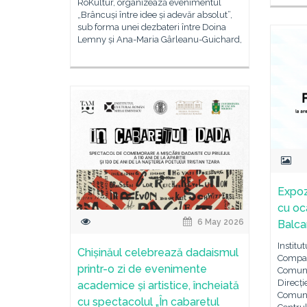
RoKultur, organizează evenimentul
„Brâncuși între idee și adevăr absolut”,
sub forma unei dezbateri între Doina
Lemny și Ana-Maria Gârleanu-Guichard,
Expoz
cu oc
6 May 2026
Balca
Institu
Chișinăul celebrează dadaismul
Compar
printr-o zi de evenimente
Comuni
Direcți
academice și artistice, încheiată
Comuni
cu spectacolul „În cabaretul