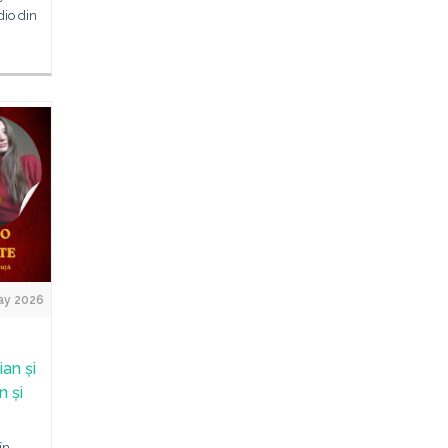
dio din
ay 2026
ian și
n și
în