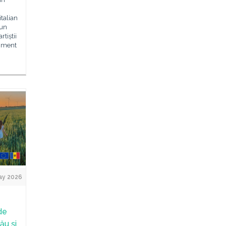
italian
 un
rtiștii
niment
ay 2026
de
ău și