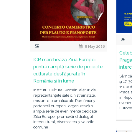
8 May 2026
Celeb
ICR marchează Ziua Europei
Praga
printr-o amplă serie de proiecte
interc
culturale desfășurate în
Sâmbătă
România și în lume
și 17. 
11000),
Institutul Cultural Român, alături de
Praga 
reprezentanțele sale din străinătate,
în Repu
misiuni diplomatice ale României și
evenime
partenerii europeni, organizează o
Europei
amplă serie de evenimente dedicate
Zilei Europei, promovând dialogul
intercultural, diversitatea și valorile
comune