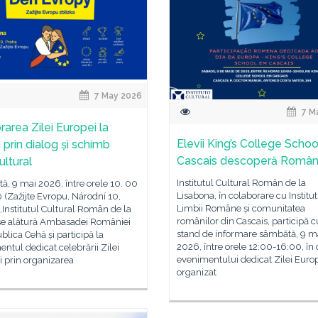
7 May 2026
7 M
rarea Zilei Europei la
Elevii King’s College Schoo
 prin dialog și schimb
Cascais descoperă Român
ultural
Institutul Cultural Român de la
, 9 mai 2026, între orele 10. 00
Lisabona, în colaborare cu Institut
30 (Zažijte Evropu, Národní 10,
Limbii Române și comunitatea
Institutul Cultural Român de la
românilor din Cascais, participă 
se alătură Ambasadei României
stand de informare sâmbătă, 9 m
blica Cehă și participă la
2026, între orele 12:00-16:00, în
ntul dedicat celebrării Zilei
evenimentului dedicat Zilei Euro
 prin organizarea
organizat