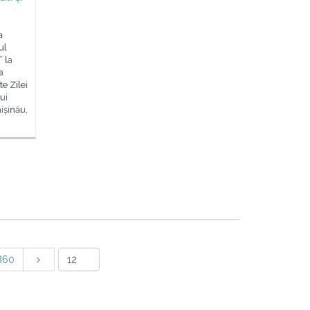
a
ul
 la
a
e Zilei
ui
ișinău,
860