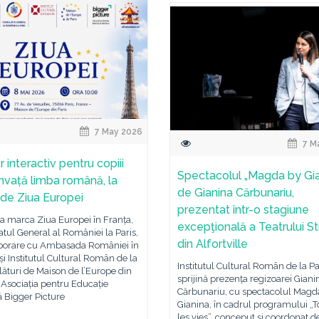
7 May 2026
7 M
r interactiv pentru copiii
Spectacolul „Magda by Gia
învață limba română, la
de Gianina Cărbunariu,
, de Ziua Europei
prezentat într-o stagiune
a marca Ziua Europei în Franța,
excepţională a Teatrului S
tul General al României la Paris,
din Alfortville
aborare cu Ambasada României în
și Institutul Cultural Român de la
Institutul Cultural Român de la Pa
alături de Maison de l’Europe din
sprijină prezența regizoarei Giani
i Asociația pentru Educație
Cărbunariu, cu spectacolul Magd
ă Bigger Picture
Gianina, în cadrul programului „T
les vies”, conceput şi coordonat d