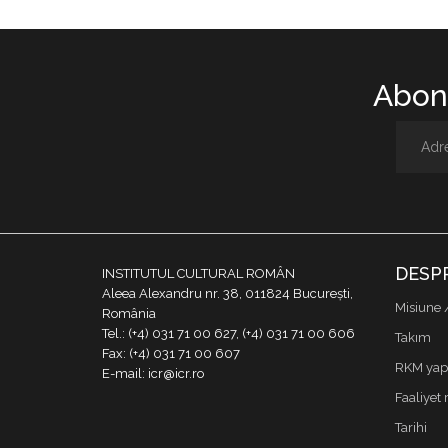
Abone
DESP
INSTITUTUL CULTURAL ROMÂN
Aleea Alexandru nr. 38, 011824 București,
Misiune 
România
Tel.: (+4) 031 71 00 627, (+4) 031 71 00 606
Takım
Fax: (+4) 031 71 00 607
RKM yapı
E-mail: icr@icr.ro
Faaliyet 
Tarihi