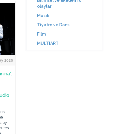
Bilimsel ve akademik
olaylar
Müzik
Tiyatro ve Dans
Film
MULTIART
ay 2026
nina“,
tudio
ris
na
a by
outes
e