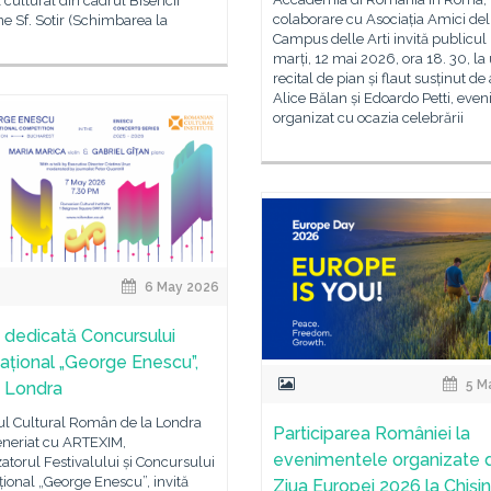
 cultural din cadrul Bisericii
colaborare cu Asociația Amici del
 Sf. Sotir (Schimbarea la
Campus delle Arti invită publicul 
marți, 12 mai 2026, ora 18. 30, la
recital de pian și flaut susținut de a
Alice Bălan și Edoardo Petti, eve
organizat cu ocazia celebrării
6 May 2026
 dedicată Concursului
național „George Enescu”,
5 M
R Londra
tul Cultural Român de la Londra
Participarea României la
eneriat cu ARTEXIM,
evenimentele organizate 
atorul Festivalului și Concursului
țional „George Enescu”, invită
Ziua Europei 2026 la Chișin