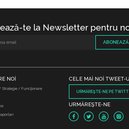
ază-te la Newsletter pentru no
ABONEAZĂ
RE NOI
CELE MAI NOI TWEET-U
/ Strategie / Funcţionare
URMĂREŞTE-NE PE TWITT
URMĂREŞTE-NE
sı
raporları