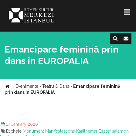
Emancipare feminină prin
dans în EUROPALIA
»
Evenimente
›
Teatru & Dans
›
Emancipare feminină
prin dans în EUROPALIA
17 January 2020
Etichete
Monument
Manifestastions
Kaaitheater
Eszter salamon