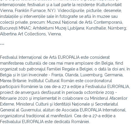
internaționale, festivaluri și a luat parte la rezidențe (Kulturkontakt
Vienna, Franklin Furnace, N.Y.). Videoclipurile, picturile, desenele,
instalațiile și intervențiile sale în fotografie se află în muzee sau
colecții private, precum: Muzeul Național de Artă Contemporană,
București MNAC; Arhitekturni Muzej Ljubljana; Kunsthalle, Nürnberg;
Albertina Art Collections, Vienna.
***
Festivalul Internaţional de Artă EUROPALIA este considerat
manifestarea culturală de cea mai mare amploare din Belgia, fiind
organizat sub patronajul Familiei Regale a Belgiei, o dată la doi ani, în
Belgia și în țări învecinate - Franța, Olanda, Luxemburg, Germania,
Marea Britanie. Institutul Cultural Român este coordonatorul
participării României la cea de-a 27 a ediţie a Festivalului EUROPALIA,
proiect de anvergură desfășurat în perioada octombrie 2019 -
februarie 2020 şi implementat în colaborare cu Ministerul Afacerilor
Externe, Ministerul Culturii şi Identității Naționale și Secretariatul
General al Guvernului, alături de Asociația EUROPALIA International,
organizatorul tradițional al manifestării. Cea de-a 27-a ediție a
Festivalului EUROPALIA este dedicată României.