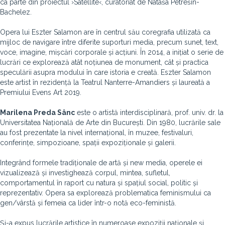
ca parte din proiectul ›Satellite‹, curatoriat de Nataša Petrešin-
Bachelez.
Opera lui Eszter Salamon are în centrul său coregrafia utilizată ca
mijloc de navigare între diferite suporturi media, precum sunet, text,
voce, imagine, mișcări corporale și acțiuni. În 2014, a inițiat o serie de
lucrări ce explorează atât noțiunea de monument, cât și practica
speculării asupra modului în care istoria e creată. Eszter Salamon
este artist în rezidență la Teatrul Nanterre-Amandiers și laureată a
Premiului Evens Art 2019.
Marilena Preda Sânc
este o artistă interdisciplinară, prof. univ. dr. la
Universitatea Națională de Arte din București. Din 1980, lucrările sale
au fost prezentate la nivel internațional, în muzee, festivaluri,
conferințe, simpozioane, spații expoziționale și galerii.
Integrând formele tradiționale de artă și new media, operele ei
vizualizează și investighează corpul, mintea, sufletul,
comportamentul în raport cu natura și spațiul social, politic și
reprezentativ. Opera sa explorează problematica feminismului ca
gen/vârstă și femeia ca lider într-o notă eco-feministă.
Și-a expus lucrările artistice în numeroase expoziții naționale și