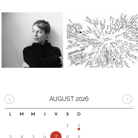
AUGUST 2026
L
M
M
J
V
S
D
1
2
3
4
5
6
7
8
9