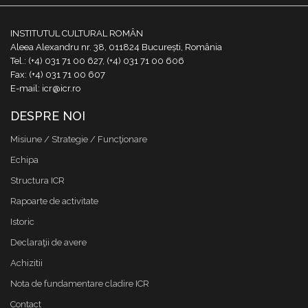
INSTITUTUL CULTURAL ROMÂN
Aleea Alexandru nr. 38, 011824 București, România
Tel.: (+4) 031 71 00 627, (+4) 031 71 00 606
Fax: (+4) 031 71 00 607
E-mail: icr@icr.ro
DESPRE NOI
Misiune / Strategie / Funcţionare
Echipa
Structura ICR
Rapoarte de activitate
Istoric
Declaraţii de avere
Achizitii
Nota de fundamentare cladire ICR
Contact