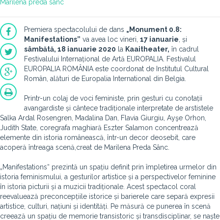
Marilena preda sânc
Premiera spectacolului de dans
„Monument 0.8:
Manifestations”
va avea loc vineri,
17 ianuarie
, și
sâmbătă, 18 ianuarie 2020
la
Kaaitheater,
în cadrul
Festivalului Internațional de Artă EUROPALIA. Festivalul
EUROPALIA ROMÂNIA este coordonat de Institutul Cultural
Român, alături de Europalia International din Belgia.
Printr-un colaj de voci feministe, prin gesturi cu conotații
avangardiste și cântece tradiționale interpretate de arstistele
Salka Ardal Rosengren, Madalina Dan, Flavia Giurgiu, Ayşe Orhon,
Judith State, coregrafa maghiară Eszter Salamon concentrează
elemente din istoria românească, într-un decor deosebit, care
acoperă întreaga scenă,creat de Marilena Preda Sânc.
„Manifestations“ prezintă un spațiu definit prin împletirea urmelor din
istoria feminismului, a gesturilor artistice și a perspectivelor feminine
în istoria picturii și a muzicii tradiționale. Acest spectacol coral
reevaluează preconcepțiile istorice și barierele care separă expresii
artistice, culturi, națiuni și identități. Pe măsură ce punerea în scenă
creează un spațiu de memorie transistoric și transdisciplinar, se naște