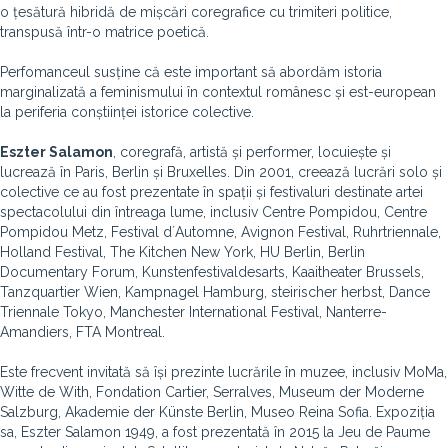
o țesătură hibridă de mișcări coregrafice cu trimiteri politice,
transpusă într-o matrice poetică.
Perfomanceul susține că este important să abordăm istoria
marginalizată a feminismului în contextul românesc și est-european
la periferia conștiinței istorice colective.
Eszter Salamon
, coregrafă, artistă și performer, locuiește și
lucrează în Paris, Berlin și Bruxelles. Din 2001, creează lucrări solo și
colective ce au fost prezentate în spații și festivaluri destinate artei
spectacolului din întreaga lume, inclusiv Centre Pompidou, Centre
Pompidou Metz, Festival dʼAutomne, Avignon Festival, Ruhrtriennale,
Holland Festival, The Kitchen New York, HU Berlin, Berlin
Documentary Forum, Kunstenfestivaldesarts, Kaaitheater Brussels,
Tanzquartier Wien, Kampnagel Hamburg, steirischer herbst, Dance
Triennale Tokyo, Manchester International Festival, Nanterre-
Amandiers, FTA Montreal.
Este frecvent invitată să își prezinte lucrările în muzee, inclusiv MoMa,
Witte de With, Fondation Cartier, Serralves, Museum der Moderne
Salzburg, Akademie der Künste Berlin, Museo Reina Sofia. Expoziția
sa, Eszter Salamon 1949, a fost prezentată în 2015 la Jeu de Paume