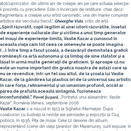
atotcuprinzător, din ultimii ani de creaţie, ani pe care actuala selecţie
îi prezintă cu precădere. Este o încercare de restituire, chiar dacă
fragmentară, a creaţiei unui artist carismatic, una din marile conşiinţe
artistice ale secolului trecut."
Gheorghe Vida
, critic de artă
„Spirit răzvrătit, copil legitim al unei istorii răzvrătite, însetat
de experienţe culturale dar şi victima a unui timp generator
el însuşi de experienţe-limită, Vasile Kazar a cunoscut în
aceasta viaţa cam tot ceea ce omeneşte se poate imagina
(...). Între timp a făcut şcoală, a desăvârşit demnitatea graficii
româneşti ca artă autonoma şi ca limbaj de sine stătător şi a
lăsat în urmă multe generaţii de graficieni. Şi aproape că nu
este un nume important din grafica noastra de astazi care să
nu se revendice, într-un fel sau altul, de la şcoala lui Vasile
Kazar, de la gândirea lui plastică ori de la universul sau artistic
în care forţa, rafinamentul şi un umanism profund, oricât ar
părea de prafuită această sintagmă, fuzioneaza
inconfundabil."
Pavel Şuşară
, „Portretul unui alexandrin: Vasile
Kazar", România literară, septembrie 2006
Vasile Kazar
s-a născut în 1913 la Sighetul-Marmaţiei. După
colaborări cu ilustraţii la reviste ale perioadei şi expoziţii la Cluj,
publică, în 1936, Pita de mălai. Cele 12 desene din album,
reprezentând scene din viaţa ţăranilor din Maramureş, sunt expuse, în