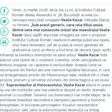
Vineri, 21 martie 2008, de la ora 13.00, la Institutul Cultural
Român (Aleea Alexandru nr. 38, Bucureşti) va avea loc
vernisajul expoziţiei omagiale
Vasile Kazar
, intitulate Dialog
cu Himera.
„Sub acest generic, care reia titlul unuia
dintre cele mai cunoscute cicluri ale maestrului
Vasile
Kazar
(1913-1998), expoziţia omagială pe care o propune
Institutul Cultural Român, readuce în atenţia publicului opera
unui mare desenator, şef de şcoală al noilor generaţii de
graficieni al căror profesor a fost timp de decenii (1950-1976),
influenţa sa benefică resimţindu-se până astăzi.
Vasile Kazar
este
autorul unei opere de o suverană coerenţă, unde cartografiază un
teritoriu imaginar, ce-i aparţine în exclusivitate. Această lume se
recompune din frânturi ale unei memorii figurative fabuloase, în care
se amalgamează amintiri din Maramureşul natal, restituit într-o cheie
proprie, precum şi secvenţe vizionare, din istoria tragică a secolului
XX.
Supravieţuitor al Holocaustului,
Vasile Kazar
aduce în opera
sa una din mărturiile cele mai autentice despre un destin dramatic
asumat cu luciditate. Desenul său traversează mai multe etape, de la
asimilarea linearităţii decorative a stampelor japoneze şi humorul
breughelian, în evocarea personajelor, trăsături caracteristice
începuturilor sale, până la autonomizarea desenului ca limbaj