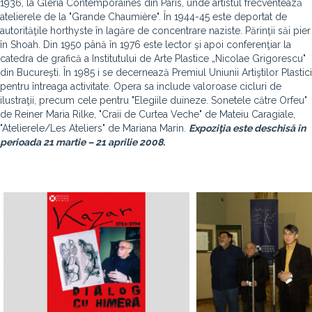
1936, la Gleria Contemporaines din Paris, unde artistul frecventează
atelierele de la "Grande Chaumière". În 1944-45 este deportat de
autorităţile horthyste în lagăre de concentrare naziste. Părinţii săi pier
în Shoah. Din 1950 până în 1976 este lector şi apoi conferenţiar la
catedra de grafică a Institutului de Arte Plastice „Nicolae Grigorescu"
din Bucureşti. În 1985 i se decernează Premiul Uniunii Artiştilor Plastici
pentru întreaga activitate. Opera sa include valoroase cicluri de
ilustraţii, precum cele pentru "Elegiile duineze. Sonetele către Orfeu"
de Reiner Maria Rilke, "Craii de Curtea Veche" de Mateiu Caragiale,
"Atelierele/Les Ateliers" de Mariana Marin.
Expoziţia este deschisă în
perioada 21 martie – 21 aprilie 2008.