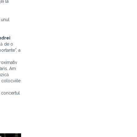
ei la
 unul
ndrei
ză de o
ortante”, a
roximativ
aris. Am
uzică
 colocviile
, concertul