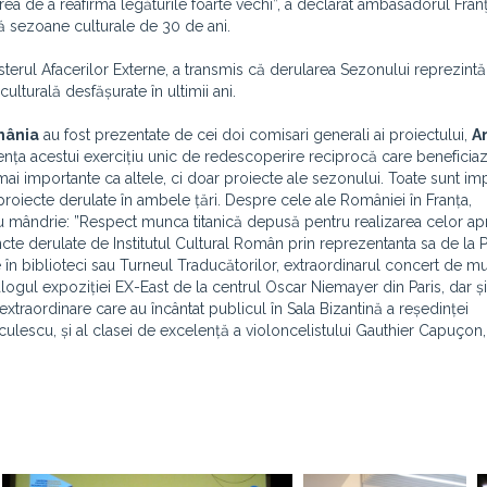
a de a reafirma legăturile foarte vechi”, a declarat ambasadorul Franţ
ă sezoane culturale de 30 de ani.
sterul Afacerilor Externe, a transmis că derularea Sezonului reprezintă
ulturală desfășurate în ultimii ani.
mânia
au fost prezentate de cei doi comisari generali ai proiectului,
A
sența acestui exercițiu unic de redescoperire reciprocă care beneficia
ai importante ca altele, ci doar proiecte ale sezonului. Toate sunt imp
proiecte derulate în ambele țări. Despre cele ale României în Franța,
u mândrie: ”Respect munca titanică depusă pentru realizarea celor ap
e derulate de Institutul Cultural Român prin reprezentanta sa de la P
în biblioteci sau Turneul Traducătorilor, extraordinarul concert de m
alogul expoziției EX-East de la centrul Oscar Niemayer din Paris, dar și
xtraordinare care au încântat publicul în Sala Bizantină a reședinței
ulescu, și al clasei de excelență a violoncelistului Gauthier Capuçon