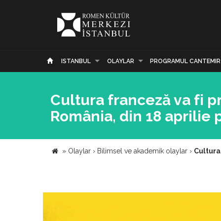
ISTANBUL
OLAYLAR
PROGRAMUL CANTEMIR
Cultura franceză va fi p
România, din 18 aprilie 
»
Olaylar
›
Bilimsel ve akademik olaylar
›
Cultura