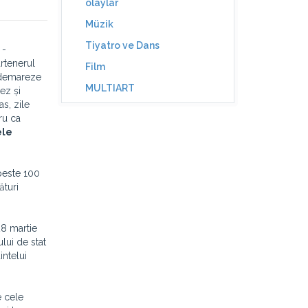
olaylar
Müzik
Tiyatro ve Dans
 -
rtenerul
Film
ă demareze
MULTIART
ez și
s, zile
ru ca
ele
peste 100
ături
28 martie
lui de stat
intelui
e cele