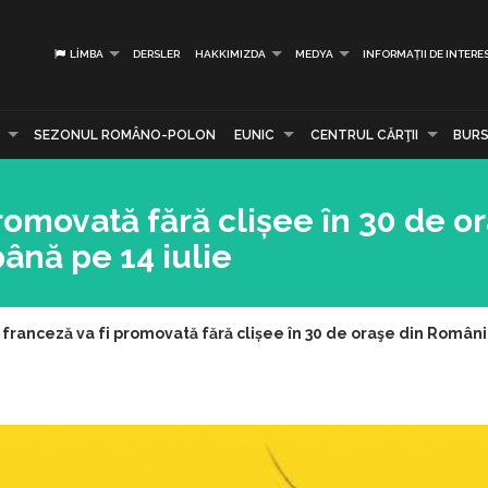
LIMBA
DERSLER
HAKKIMIZDA
MEDYA
INFORMAȚII DE INTERE
SEZONUL ROMÂNO-POLON
EUNIC
CENTRUL CĂRŢII
BURS
romovată fără clișee în 30 de o
până pe 14 iulie
 franceză va fi promovată fără clișee în 30 de oraşe din România,