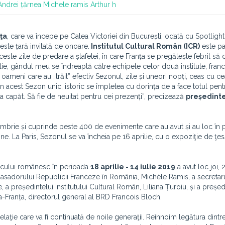
Andrei țărnea
Michele ramis
Arthur h
ţa
, care va începe pe Calea Victoriei din București, odată cu Spotlight
 este țară invitată de onoare.
Institutul Cultural Român (ICR)
este pa
aceste zile de predare a ștafetei, în care Franța se pregătește febril s
ulie, gândul meu se îndreaptă către echipele celor două institute, franc
ameni care au „trăit” efectiv Sezonul, zile și uneori nopți, ceas cu cea
 din acest Sezon unic, istoric se împletea cu dorința de a face totul pent
a capăt. Să fie de neuitat pentru cei prezenți”, precizează
președint
embrie și cuprinde peste 400 de evenimente care au avut și au loc în 
ne. La Paris, Sezonul se va încheia pe 16 aprilie, cu o expoziţie de ţes
icului românesc în perioada
18 aprilie - 14 iulie 2019
a avut loc joi, 
mbasadorului Republicii Franceze în România, Michèle Ramis, a secretaru
 a președintelui Institutului Cultural Român, Liliana Țuroiu, și a președ
-Franța, directorul general al BRD Francois Bloch.
laţie care va fi continuată de noile generaţii. Reînnoim legătura dintr