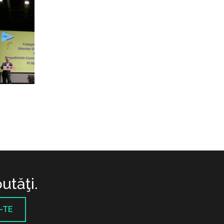
utăţi.
-TE