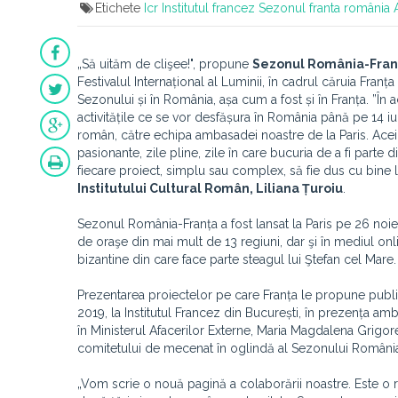
Etichete
Icr
Institutul francez
Sezonul franta românia
„Să uităm de clişee!", propune
Sezonul România-Fran
Festivalul Internațional al Luminii, în cadrul căruia Franța
Sezonului și în România, așa cum a fost și în Franța. ”În 
activitățile ce se vor desfășura în România până pe ‪14 i
român, către echipa ambasadei noastre de la Paris. Acei o
pasionante, zile pline, zile în care bucuria de a fi parte
fiecare proiect, simplu sau complex, să fie dus cu bine l
Institutului Cultural Român, Liliana Țuroiu
.
Sezonul România-Franța a fost lansat la Paris pe 26 noi
de oraşe din mai mult de 13 regiuni, dar şi în mediul onli
bizantine din care face parte steagul lui Ştefan cel Mare.
Prezentarea proiectelor pe care Franța le propune publ
2019, la Institutul Francez din București, în prezența a
în Ministerul Afacerilor Externe, Maria Magdalena Grigore,
comitetului de mecenat în oglindă al Sezonului România
„Vom scrie o nouă pagină a colaborării noastre. Este o re