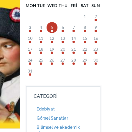
MON
TUE
WED
THU
FRI
SAT
SUN
1
2
3
4
5
6
7
8
9
10
11
12
13
14
15
16
17
18
19
20
21
22
23
24
25
26
27
28
29
30
31
CATEGORII
Edebiyat
Görsel Sanatlar
Bilimsel ve akademik