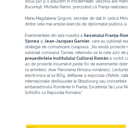
două ţări şi o aducem în modernitate. Sezonul are menire
Bucureşti, Michele Ramis, precizând că Franţa realizeaz
Maria Magdalena Grigore, secretar de stat în cadrul Mini
dintre cele mai ample exerciții de diplomație publică și c
Evenimentele din țara noastră a
Sezonului Franţa-Ro
Ţărnea
şi
Jean-Jacques Garnier
, care au subliniat e
strategie de comunicare curajoasă. „Nu există proiecte m
subliniat comisarul Țărnea, referindu-se la cele 400 de 
președintele Institutului Cultural Român
a vorbit c
40 de proiecte însumând peste 60 de evenimente distinct
să amintesc doar Panorama filmului românesc, Lecturile 
electronică al lui BOg, defilarea și expoziția UNArte, cat
internaționale desfășurate la Strasbourg sau concertele e
ambasadorului României în Franța, Excelența Sa Luca Nic
SoNoRo cu Rapsodia Română”.