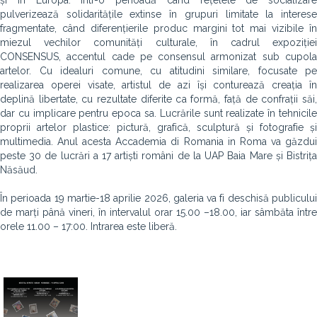
și în Europa. Într-o perioadă când rețelele de socializare
pulverizează solidaritățile extinse în grupuri limitate la interese
fragmentate, când diferențierile produc margini tot mai vizibile în
miezul vechilor comunități culturale, în cadrul expoziției
CONSENSUS, accentul cade pe consensul armonizat sub cupola
artelor. Cu idealuri comune, cu atitudini similare, focusate pe
realizarea operei visate, artistul de azi își conturează creația în
deplină libertate, cu rezultate diferite ca formă, față de confrații săi,
dar cu implicare pentru epoca sa. Lucrările sunt realizate în tehnicile
proprii artelor plastice: pictură, grafică, sculptură și fotografie și
multimedia. Anul acesta Accademia di Romania in Roma va găzdui
peste 30 de lucrări a 17 artiști români de la UAP Baia Mare și Bistrița
Năsăud.
În perioada 19 martie-18 aprilie 2026, galeria va fi deschisă publicului
de marți până vineri, în intervalul orar 15.00 –18.00, iar sâmbăta între
orele 11.00 – 17:00. Intrarea este liberă.