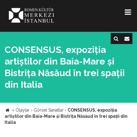
CONSENSUS, expoziția
artiștilor din Baia-Mare și
Bistrița Năsăud în trei spații
din Italia
»
Olaylar
›
Görsel Sanatlar
›
CONSENSUS, expoziția
artiștilor din Baia-Mare și Bistrița Năsăud în trei spații din
Italia