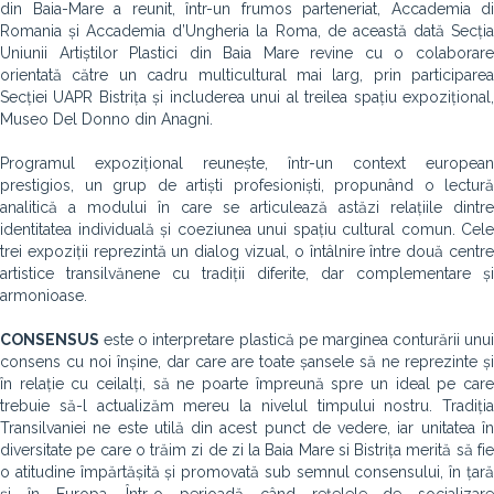
din Baia-Mare a reunit, într-un frumos parteneriat, Accademia di
Romania și Accademia d’Ungheria la Roma, de această dată Secția
Uniunii Artiștilor Plastici din Baia Mare revine cu o colaborare
orientată către un cadru multicultural mai larg, prin participarea
Secției UAPR Bistrița și includerea unui al treilea spațiu expozițional,
Museo Del Donno din Anagni.
Programul expozițional reunește, într-un context european
prestigios, un grup de artiști profesioniști, propunând o lectură
analitică a modului în care se articulează astăzi relațiile dintre
identitatea individuală și coeziunea unui spațiu cultural comun. Cele
trei expoziții reprezintă un dialog vizual, o întâlnire între două centre
artistice transilvănene cu tradiții diferite, dar complementare și
armonioase.
CONSENSUS
este o interpretare plastică pe marginea conturării unui
consens cu noi înșine, dar care are toate șansele să ne reprezinte și
în relație cu ceilalți, să ne poarte împreună spre un ideal pe care
trebuie să-l actualizăm mereu la nivelul timpului nostru. Tradiția
Transilvaniei ne este utilă din acest punct de vedere, iar unitatea în
diversitate pe care o trăim zi de zi la Baia Mare si Bistrița merită să fie
o atitudine împărtășită și promovată sub semnul consensului, în țară