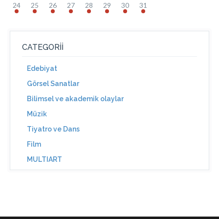
24
25
26
27
28
29
30
31
CATEGORII
Edebiyat
Görsel Sanatlar
Bilimsel ve akademik olaylar
Müzik
Tiyatro ve Dans
Film
MULTIART