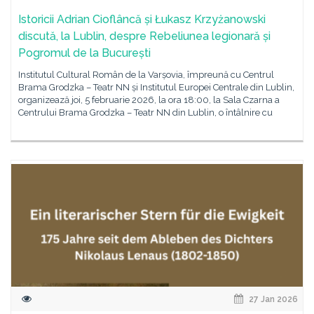
Istoricii Adrian Cioflâncă și Łukasz Krzyżanowski
discută, la Lublin, despre Rebeliunea legionară și
Pogromul de la București
Institutul Cultural Român de la Varșovia, împreună cu Centrul
Brama Grodzka – Teatr NN și Institutul Europei Centrale din Lublin,
organizează joi, 5 februarie 2026, la ora 18:00, la Sala Czarna a
Centrului Brama Grodzka – Teatr NN din Lublin, o întâlnire cu
27 Jan 2026