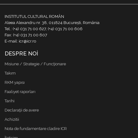
INSTITUTUL CULTURAL ROMÂN
Aleea Alexandru nr. 38, 011824 București, România
Tel.: (+4) 031 71 00 627, (+4) 031 71 00 606
Fax: (+4) 031 71 00 607
E-mail: icr@icr.ro
DESPRE NOI
Misiune / Strategie / Funcţionare
Takım
RKM yapısı
Faaliyet raporları
Tarihi
Declaraţii de avere
Achizitii
Nota de fundamentare cladire ICR
İletişim