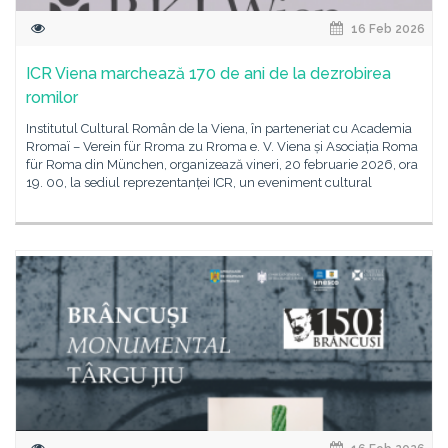
16 Feb 2026
ICR Viena marchează 170 de ani de la dezrobirea
romilor
Institutul Cultural Român de la Viena, în parteneriat cu Academia
Rromaï – Verein für Rroma zu Rroma e. V. Viena și Asociația Roma
für Roma din München, organizează vineri, 20 februarie 2026, ora
19. 00, la sediul reprezentanței ICR, un eveniment cultural