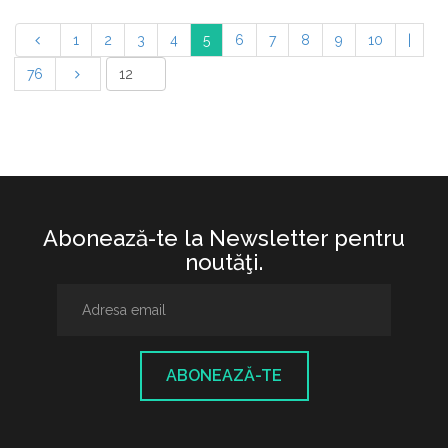
1
2
3
4
5
6
7
8
9
10
|
76
Abonează-te la Newsletter pentru
noutăţi.
ABONEAZĂ-TE