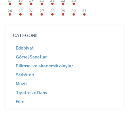
17
18
19
20
21
22
23
24
25
26
27
28
29
30
31
CATEGORII
Edebiyat
Görsel Sanatlar
Bilimsel ve akademik olaylar
Sărbători
Müzik
Tiyatro ve Dans
Film