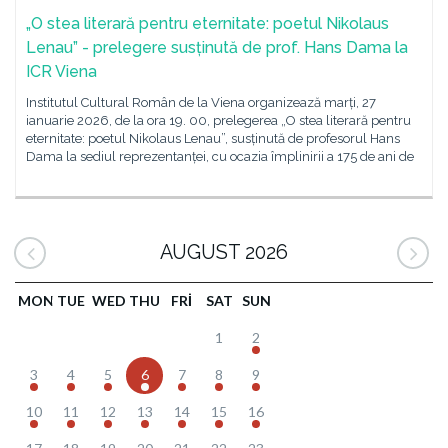
„O stea literară pentru eternitate: poetul Nikolaus
Lenau” - prelegere susținută de prof. Hans Dama la
ICR Viena
Institutul Cultural Român de la Viena organizează marți, 27
ianuarie 2026, de la ora 19. 00, prelegerea „O stea literară pentru
eternitate: poetul Nikolaus Lenau”, susținută de profesorul Hans
Dama la sediul reprezentanței, cu ocazia împlinirii a 175 de ani de
AUGUST 2026
MON
TUE
WED
THU
FRI
SAT
SUN
1
2
3
4
5
6
7
8
9
10
11
12
13
14
15
16