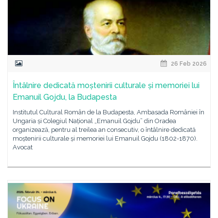
26 Feb 2026
Întâlnire dedicată moștenirii culturale și memoriei lui
Emanuil Gojdu, la Budapesta
Institutul Cultural Român de la Budapesta, Ambasada României în
Ungaria și Colegiul Național „Emanuil Gojdu” din Oradea
organizează, pentru al treilea an consecutiv, o întâlnire dedicată
moștenirii culturale și memoriei lui Emanuil Gojdu (1802-1870).
Avocat