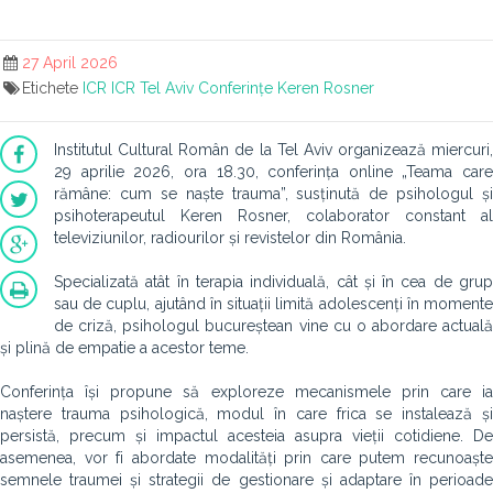
27 April 2026
Etichete
ICR
ICR Tel Aviv
Conferințe
Keren Rosner
Institutul Cultural Român de la Tel Aviv organizează miercuri,
29 aprilie 2026, ora 18.30, conferința online „Teama care
rămâne: cum se naște trauma”, susținută de psihologul și
psihoterapeutul Keren Rosner, colaborator constant al
televiziunilor, radiourilor și revistelor din România.
Specializată atât în terapia individuală, cât și în cea de grup
sau de cuplu, ajutând în situații limită adolescenți în momente
de criză, psihologul bucureștean vine cu o abordare actuală
și plină de empatie a acestor teme.
Conferința își propune să exploreze mecanismele prin care ia
naștere trauma psihologică, modul în care frica se instalează și
persistă, precum și impactul acesteia asupra vieții cotidiene. De
asemenea, vor fi abordate modalități prin care putem recunoaște
semnele traumei și strategii de gestionare și adaptare în perioade