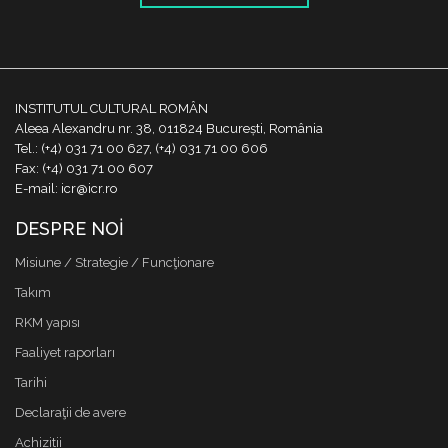
INSTITUTUL CULTURAL ROMÂN
Aleea Alexandru nr. 38, 011824 București, România
Tel.: (+4) 031 71 00 627, (+4) 031 71 00 606
Fax: (+4) 031 71 00 607
E-mail: icr@icr.ro
DESPRE NOI
Misiune / Strategie / Funcţionare
Takım
RKM yapısı
Faaliyet raporları
Tarihi
Declaraţii de avere
Achizitii