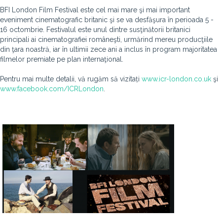
BFI London Film Festival este cel mai mare şi mai important
eveniment cinematografic britanic şi se va desfăşura în perioada 5 -
16 octombrie. Festivalul este unul dintre susţinătorii britanici
principali ai cinematografiei româneşti, urmărind mereu producţiile
din ţara noastră, iar în ultimii zece ani a inclus în program majoritatea
filmelor premiate pe plan internaţional.
Pentru mai multe detalii, vă rugăm să vizitați
www.icr-london.co.uk
şi
www.facebook.com/ICRLondon
.