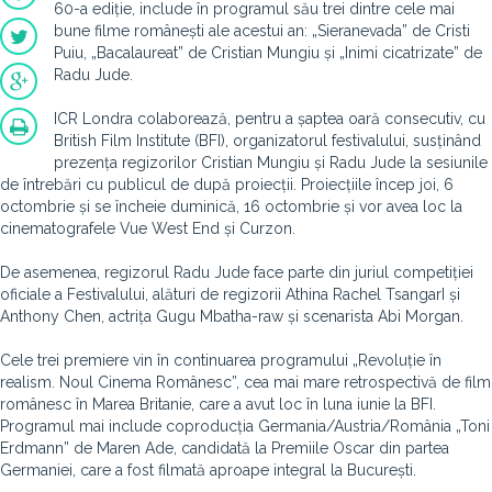
60-a ediție, include în programul său trei dintre cele mai
bune filme românești ale acestui an: „Sieranevada” de Cristi
Puiu, „Bacalaureat” de Cristian Mungiu și „Inimi cicatrizate” de
Radu Jude.
ICR Londra colaborează, pentru a șaptea oară consecutiv, cu
British Film Institute (BFI), organizatorul festivalului, susținând
prezența regizorilor Cristian Mungiu și Radu Jude la sesiunile
de întrebări cu publicul de după proiecții. Proiecțiile încep joi, 6
octombrie și se încheie duminică, 16 octombrie și vor avea loc la
cinematografele Vue West End și Curzon.
De asemenea, regizorul Radu Jude face parte din juriul competiției
oficiale a Festivalului, alături de regizorii Athina Rachel TsangarI și
Anthony Chen, actrița Gugu Mbatha-raw și scenarista Abi Morgan.
Cele trei premiere vin în continuarea programului „Revoluție în
realism. Noul Cinema Românesc”, cea mai mare retrospectivă de film
românesc în Marea Britanie, care a avut loc în luna iunie la BFI.
Programul mai include coproducția Germania/Austria/România „Toni
Erdmann” de Maren Ade, candidată la Premiile Oscar din partea
Germaniei, care a fost filmată aproape integral la București.