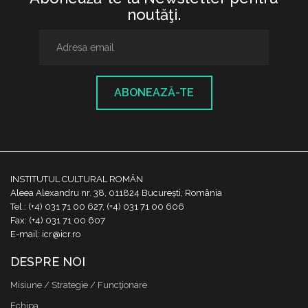
noutăţi.
ABONEAZĂ-TE
INSTITUTUL CULTURAL ROMÂN
Aleea Alexandru nr. 38, 011824 București, România
Tel.: (+4) 031 71 00 627, (+4) 031 71 00 606
Fax: (+4) 031 71 00 607
E-mail: icr@icr.ro
DESPRE NOI
Misiune / Strategie / Funcţionare
Echipa