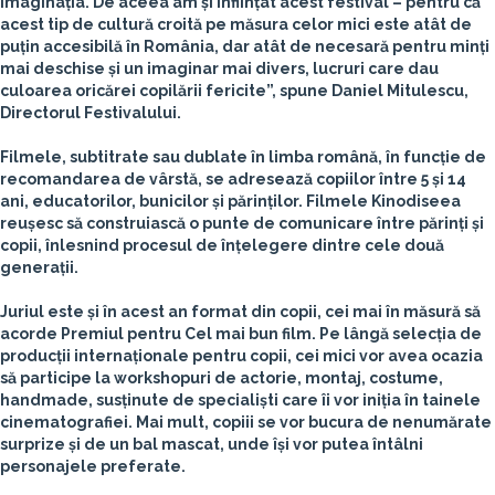
imaginația. De aceea am și înființat acest festival – pentru că
acest tip de cultură croită pe măsura celor mici este atât de
puțin accesibilă în România, dar atât de necesară pentru minți
mai deschise și un imaginar mai divers, lucruri care dau
culoarea oricărei copilării fericite”, spune Daniel Mitulescu,
Directorul Festivalului.
Filmele, subtitrate sau dublate în limba română, în funcție de
recomandarea de vârstă, se adresează copiilor între 5 și 14
ani, educatorilor, bunicilor și părinților. Filmele Kinodiseea
reușesc să construiască o punte de comunicare între părinți și
copii, înlesnind procesul de înțelegere dintre cele două
generații.
Juriul este și în acest an format din copii, cei mai în măsură să
acorde Premiul pentru Cel mai bun film. Pe lângă selecția de
producții internaționale pentru copii, cei mici vor avea ocazia
să participe la workshopuri de actorie, montaj, costume,
handmade, susținute de specialiști care îi vor iniția în tainele
cinematografiei. Mai mult, copiii se vor bucura de nenumărate
surprize și de un bal mascat, unde își vor putea întâlni
personajele preferate.