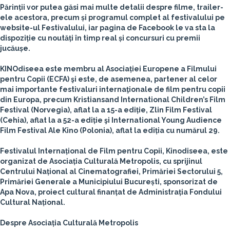
Părinții vor putea găsi mai multe detalii despre filme, trailer-
ele acestora, precum și programul complet al festivalului pe
website-ul Festivalului, iar pagina de Facebook le va sta la
dispoziție cu noutăți în timp real și concursuri cu premii
jucăușe.
KINOdiseea este membru al Asociației Europene a Filmului
pentru Copii (ECFA) şi este, de asemenea, partener al celor
mai importante festivaluri internaţionale de film pentru copii
din Europa, precum Kristiansand International Children’s Film
Festival (Norvegia), aflat la a 15-a ediție, Zlin Film Festival
(Cehia), aflat la a 52-a ediție şi International Young Audience
Film Festival Ale Kino (Polonia), aflat la ediția cu numărul 29.
Festivalul Internațional de Film pentru Copii, Kinodiseea, este
organizat de Asociația Culturală Metropolis, cu sprijinul
Centrului Național al Cinematografiei, Primăriei Sectorului 5,
Primăriei Generale a Municipiului București, sponsorizat de
Apa Nova, proiect cultural finanțat de Administrația Fondului
Cultural Național.
Despre Asociația Culturală Metropolis