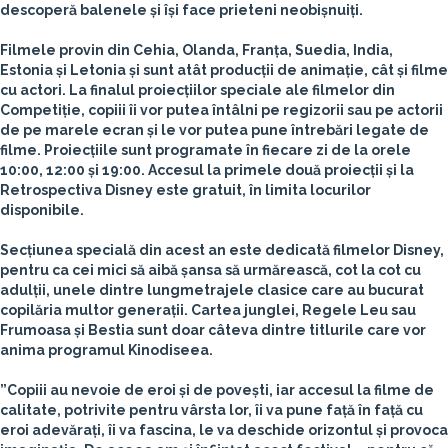
descoperă balenele și își face prieteni neobișnuiți.
Filmele provin din Cehia, Olanda, Franța, Suedia, India,
Estonia și Letonia și sunt atât producții de animație, cât și filme
cu actori. La finalul proiecțiilor speciale ale filmelor din
Competiție, copiii îi vor putea întâlni pe regizorii sau pe actorii
de pe marele ecran și le vor putea pune întrebări legate de
filme. Proiecțiile sunt programate în fiecare zi de la orele
10:00, 12:00 și 19:00. Accesul la primele două proiecții și la
Retrospectiva Disney este gratuit, în limita locurilor
disponibile.
Secțiunea specială din acest an este dedicată filmelor Disney,
pentru ca cei mici să aibă șansa să urmărească, cot la cot cu
adulții, unele dintre lungmetrajele clasice care au bucurat
copilăria multor generații. Cartea junglei, Regele Leu sau
Frumoasa și Bestia sunt doar câteva dintre titlurile care vor
anima programul Kinodiseea.
”Copiii au nevoie de eroi și de povești, iar accesul la filme de
calitate, potrivite pentru vârsta lor, îi va pune față în față cu
eroi adevărați, îi va fascina, le va deschide orizontul și provoca