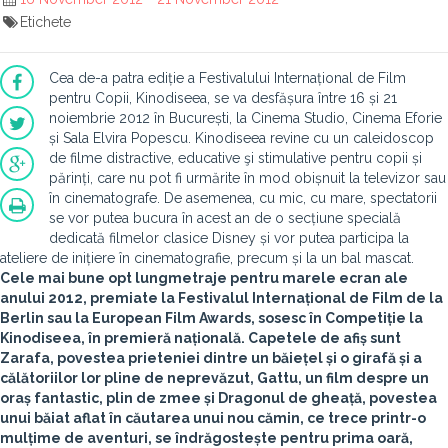
Etichete
Cea de-a patra ediție a Festivalului Internațional de Film
pentru Copii, Kinodiseea, se va desfășura între 16 și 21
noiembrie 2012 în București, la Cinema Studio, Cinema Eforie
și Sala Elvira Popescu. Kinodiseea revine cu un caleidoscop
de filme distractive, educative şi stimulative pentru copii și
părinți, care nu pot fi urmărite în mod obișnuit la televizor sau
în cinematografe. De asemenea, cu mic, cu mare, spectatorii
se vor putea bucura în acest an de o secțiune specială
dedicată filmelor clasice Disney și vor putea participa la
ateliere de inițiere în cinematografie, precum și la un bal mascat.
Cele mai bune opt lungmetraje pentru marele ecran ale
anului 2012, premiate la Festivalul Internațional de Film de la
Berlin sau la European Film Awards, sosesc în Competiție la
Kinodiseea, în premieră națională. Capetele de afiș sunt
Zarafa, povestea prieteniei dintre un băiețel și o girafă și a
călătoriilor lor pline de neprevăzut, Gattu, un film despre un
oraș fantastic, plin de zmee și Dragonul de gheață, povestea
unui băiat aflat în căutarea unui nou cămin, ce trece printr-o
mulțime de aventuri, se îndrăgostește pentru prima oară,