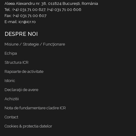
Aleea Alexandru nr. 38, 011824 București, România
Tel.: (+4) 031 71 00 627, (+4) 031 71 00 606
Fax: (+4) 031 71 00 607
E-mail: icr@icr.ro
DESPRE NOI
Misiune / Strategie / Funcţionare
Echipa
Structura ICR
Rapoarte de activitate
Istoric
Declaraţii de avere
Achizitii
Nota de fundamentare cladire ICR
Contact
Cookies & protectia datelor