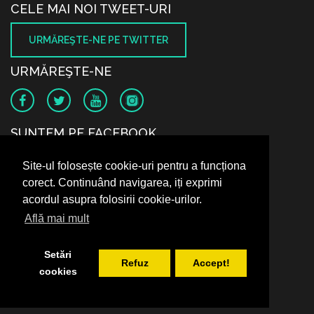
CELE MAI NOI TWEET-URI
URMĂREŞTE-NE PE TWITTER
URMĂREŞTE-NE
SUNTEM PE FACEBOOK
Site-ul folosește cookie-uri pentru a funcționa
corect. Continuând navigarea, iți exprimi
acordul asupra folosirii cookie-urilor.
Află mai mult
Setări
Refuz
Accept!
cookies