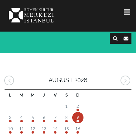
AUGUST 2026
L
M
M
J
V
S
D
1
2
3
4
5
6
7
8
9
10
11
12
13
14
15
16