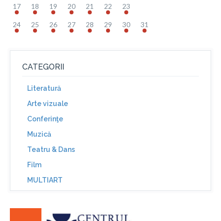
17
18
19
20
21
22
23
24
25
26
27
28
29
30
31
CATEGORII
Literatură
Arte vizuale
Conferinţe
Muzică
Teatru & Dans
Film
MULTIART