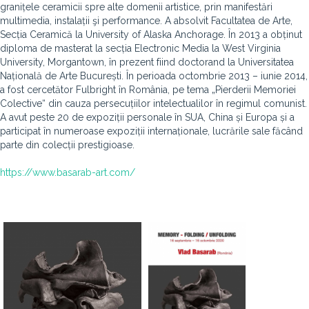
granițele ceramicii spre alte domenii artistice, prin manifestări
multimedia, instalații şi performance. A absolvit Facultatea de Arte,
Secția Ceramică la University of Alaska Anchorage. În 2013 a obținut
diploma de masterat la secția Electronic Media la West Virginia
University, Morgantown, în prezent fiind doctorand la Universitatea
Națională de Arte București. În perioada octombrie 2013 – iunie 2014,
a fost cercetător Fulbright în România, pe tema „Pierderii Memoriei
Colective“ din cauza persecuțiilor intelectualilor în regimul comunist.
A avut peste 20 de expoziții personale în SUA, China și Europa și a
participat în numeroase expoziții internaționale, lucrările sale făcând
parte din colecții prestigioase.
https://www.basarab-art.com/