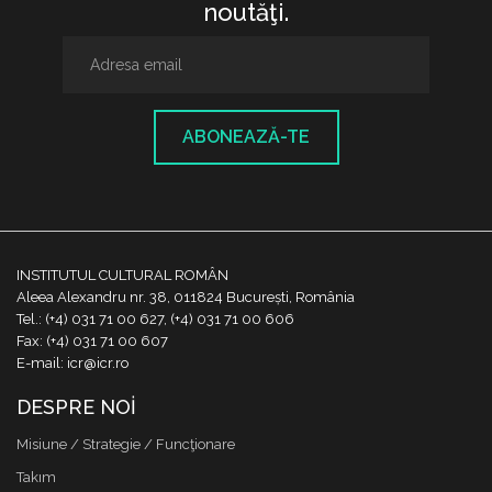
noutăţi.
ABONEAZĂ-TE
INSTITUTUL CULTURAL ROMÂN
Aleea Alexandru nr. 38, 011824 București, România
Tel.: (+4) 031 71 00 627, (+4) 031 71 00 606
Fax: (+4) 031 71 00 607
E-mail: icr@icr.ro
DESPRE NOI
Misiune / Strategie / Funcţionare
Takım