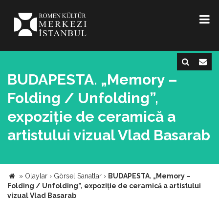
BUDAPESTA. „Memory –
Folding / Unfolding”,
expoziție de ceramică a
artistului vizual Vlad Basarab
»
Olaylar
›
Görsel Sanatlar
›
BUDAPESTA. „Memory –
Folding / Unfolding”, expoziție de ceramică a artistului
vizual Vlad Basarab