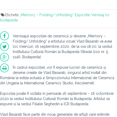
Etichete
„Memory – Folding/ Unfolding“
Expozitie
Vernisaj
Icr
budapesta
Vernisajul expoziției de ceramică și desene „Memory –
Folding/ Unfolding“ a artistului vizual Vlad Basarab va avea
loc miercuri, 16 septembrie 2020, de la ora 18.00, la sediul
Institutului Cultural Român la Budapesta (Strada Izsó nr. 5,
1146, Budapesta).
În cadrul expoziției, vor fi expuse lucrări de ceramică și
desene create de Vlad Basarab, singurul artist invitat din
România la ediția actuală a Simpozionului Internațional de Ceramică
din Ungaria la International Ceramics Studio, Kecskemét.
Expoziția poate fi vizitată în perioada 16 septembrie – 16 octombrie
2020 la sediul Institutului Cultural Român la Budapesta. Artistul va
expune și la sediul Filialei Seghedin a ICR Budapesta.
Vlad Basarab face parte din noua generație de artişti care extinde